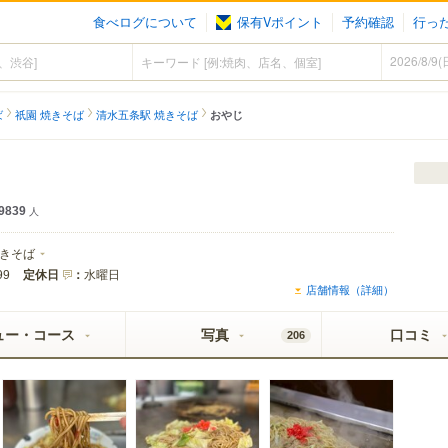
食べログについて
保有Vポイント
予約確認
行っ
ば
祇園 焼きそば
清水五条駅 焼きそば
おやじ
9839
人
きそば
定休日
：
水曜日
99
店舗情報（詳細）
ュー・コース
写真
口コミ
206