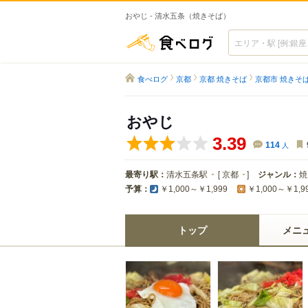
おやじ - 清水五条（焼きそば）
食べログ
食べログ
京都
京都 焼きそば
京都市 焼きそ
おやじ
3.39
114
人
最寄り駅：
清水五条駅
[
京都
]
ジャンル：
焼
予算：
￥1,000～￥1,999
￥1,000～￥1,9
トップ
メニ