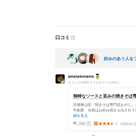
口コミ
？
好みのあう人を
amanekenama
口コミ 2,656件
フォロワー 2,405人
独特なソースと旨みの焼きそば
京都東山区『焼きそば専門店おやじ』さ
年創業、当初はお好み焼きも出されてい
細を見る
2026/04
？
102