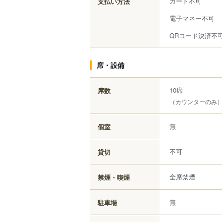
カード不可
支払い方法
電子マネー不可
QRコード決済不
席・設備
10席
席数
（カウンターのみ
無
個室
不可
貸切
全席禁煙
禁煙・喫煙
無
駐車場