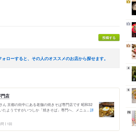
1
2
投稿する
3
フォローすると、その人のオススメのお店から探せます。
4
5
専門店
ん 京都の街中にある老舗の焼きそば専門店です 昭和32
たようですがいつしか「焼きそば」専門へ、メニュ...
詳
 訪問
1回