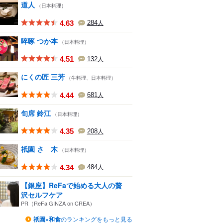
道人
（日本料理）
4.63
284
人
啐啄 つか本
（日本料理）
4.51
132
人
にくの匠 三芳
（牛料理、日本料理）
4.44
681
人
旬席 鈴江
（日本料理）
4.35
208
人
祇園 さゝ木
（日本料理）
4.34
484
人
【銀座】ReFaで始める大人の贅
沢セルフケア
PR（ReFa GINZA on CREA）
祇園×和食
のランキングをもっと見る