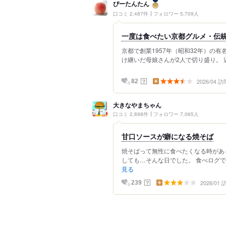
ぴーたんたん
口コミ 2,487件
フォロワー 5,709人
一度は食べたい京都グルメ・伝
京都で創業1957年（昭和32年）の
け継いだ母娘さんが2人で切り盛り。 近
2026/04 訪
？
82
大きなやまちゃん
口コミ 2,898件
フォロワー 7,065人
甘口ソースが癖になる焼そば
焼そばって無性に食べたくなる時があ
しても…そんな日でした。 食べログで
見る
2026/01
？
239