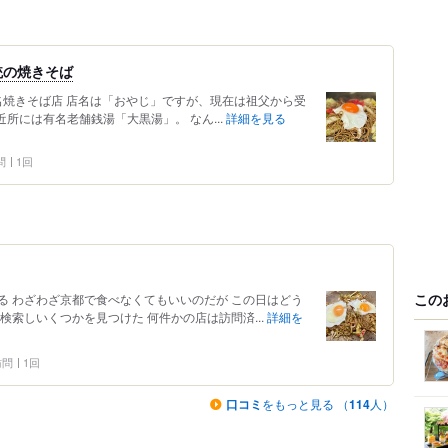
統の焼きそば
有名焼きそば店 店名は「おやじ」ですが、現在は祖父から受
所には有名老舗銭湯「大黒湯」。 なん...
詳細を見る
問
1回
この
る わざわざ京都で食べなくてもいいのだが この日はどう
検索しいくつかを見つけた 何件かの店は訪問済...
詳細を
 訪問
1回
口コミ
をもっと見る （
114
人）