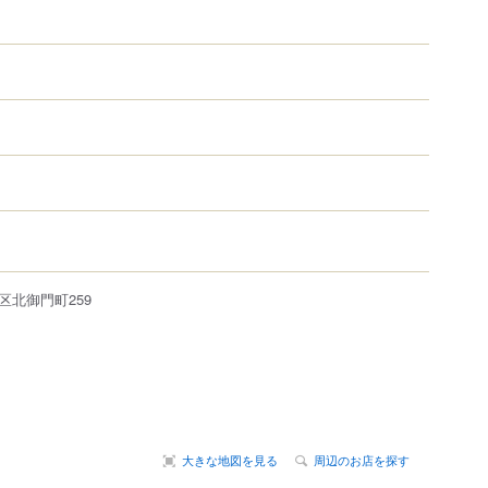
区
北御門町
259
大きな地図を見る
周辺のお店を探す