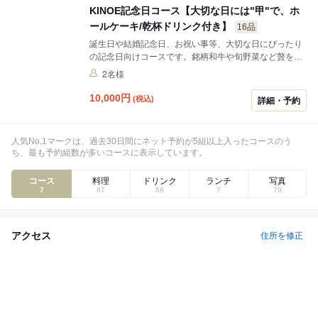
KINOE記念日コース【大切な日には"甲"で、ホ
ールケーキ/乾杯ドリンク付き】
16品
誕生日や結婚記念日、お祝い事等、大切な日にぴったり
の記念日向けコースです。銘柄和牛や旬野菜など贅を尽
くしたコース料理をご堪能ください。乾杯ドリンクとお
2名様
祝いホールケーキで特別な空間を華やかに演出いたしま
す。
10,000
円
(税込)
詳細・予約
人気No.1マークは、過去30日間にネット予約が5組以上入ったコースのう
ち、最も予約組数が多いコースに表示しています。
コース
料理
ドリンク
ランチ
写真
7
87
68
7
79
アクセス
住所を修正