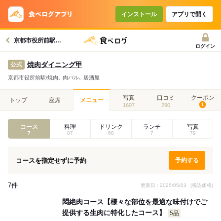
コースで使えるクーポン
戻る
インストール
アプリで開く
京都市役所前駅グルメへ
クーポンを利用せず予約する
ログイン
焼肉ダイニング甲
公式
京都市役所前駅/焼肉､ 肉バル､ 居酒屋
写真
口コミ
クーポン
トップ
座席
メニュー
1607
290
1
コース
料理
ドリンク
ランチ
写真
7
87
68
7
79
コースを指定せずに予約
予約する
7件
更新日 : 2025/05/03
(税込価格)
悶絶肉コース【様々な部位を最適な味付けでご
提供する生肉に特化したコース】
5品