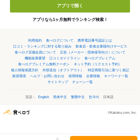
アプリで開く
アプリなら1ヶ月無料でランキング検索！
利用規約
食べログについて
携帯電話番号認証とは
口コミ・ランキングに対する取り組み
飲食店・飲食企業様向けサービス
食べログ店舗会員について
広告（メーカー・団体様等向け）について
機能改善要望
口コミガイドライン
食べログプレミアム
食べログプレミアム無料クーポン
ネット予約（リクエスト予約）
個人情報保護方針
外部送信（オプトアウト）
特定商取引法に基づく表記
推奨環境
ヘルプ・お問い合わせ
採用情報
企業情報
キーワード一覧
サイトマップ
チェーン一覧
言語：
English
简体中文
繁體中文
한국어
日本語
©Kakaku.com, Inc.