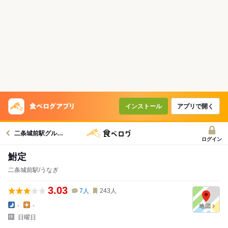
インストール
アプリで開く
二条城前駅グルメへ
ログイン
鮒定
二条城前駅/うなぎ
3.03
7
人
243
人
-
-
日曜日