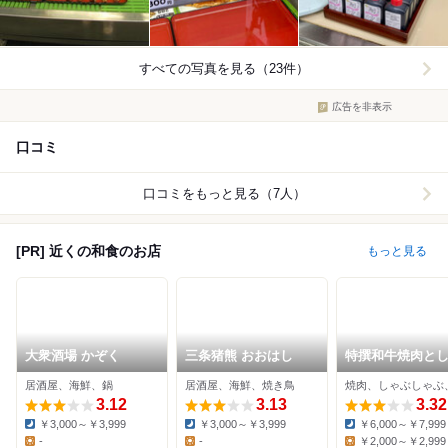
すべての写真を見る（23件）
広告を非表示
口コミ
口コミをもっと見る（7人）
[PR] 近くの和食のお店
もっと見る
大衆酒場 かぞく
三条猪熊 おおはし
特撰和牛焼肉と
しゃぶ一寸法師 
居酒屋、海鮮、鍋
居酒屋、海鮮、焼き鳥
オン京都店
3.12
3.13
3.32
￥3,000～￥3,999
￥3,000～￥3,999
￥6,000～￥7,999
Dinner:
Dinner:
Dinner:
-
-
￥2,000～￥2,999