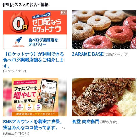
[PR]おススメのお店・情報
PR
【ロケットナウ】が利用できる
ZARAME BASE
(西院/ドーナツ)
食べログ掲載店舗をご紹介しま
す。
(ロケットナウ)
SNSアカウントを着実に成長。
食堂 肉左衛門
(西院/定食)
実はみんなココ使ってます。
PR
(Dreaw合同会社)