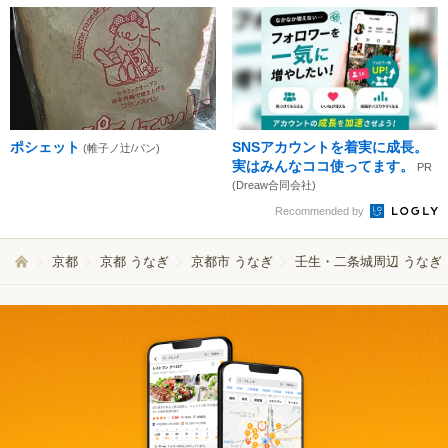
ポシェット
SNSアカウントを着実に成長。
(帷子ノ辻/パン)
実はみんなココ使ってます。
PR
(Dreaw合同会社)
Recommended by
京都
京都 うなぎ
京都市 うなぎ
壬生・二条城周辺 うなぎ