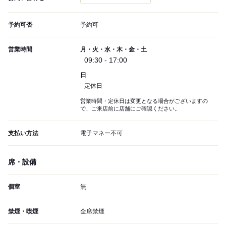
予約可否
予約可
営業時間
月・火・水・木・金・土
09:30 - 17:00
日
定休日
営業時間・定休日は変更となる場合がございますの
で、ご来店前に店舗にご確認ください。
支払い方法
電子マネー不可
席・設備
個室
無
禁煙・喫煙
全席禁煙