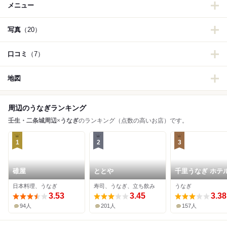
メニュー
写真
（20）
口コミ
（7）
地図
周辺のうなぎランキング
壬生・二条城周辺
×
うなぎ
のランキング（点数の高いお店）です。
1
2
3
碓屋
ととや
千里うなぎ ホテ
ミオン京都店
日本料理、うなぎ
寿司、うなぎ、立ち飲み
うなぎ
3.53
3.45
3.38
94人
201人
157人