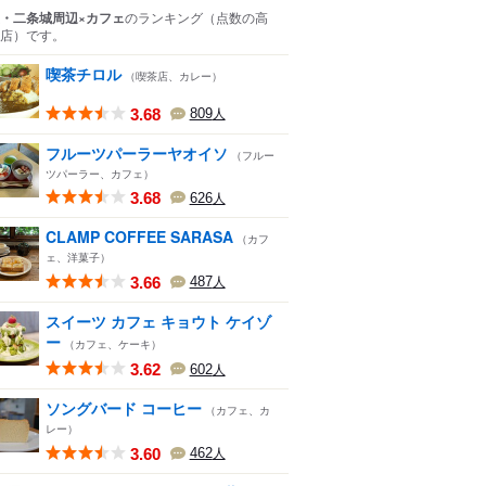
・二条城周辺×カフェ
のランキング
（点数の高
店）
です。
喫茶チロル
（喫茶店、カレー）
3.68
809
人
フルーツパーラーヤオイソ
（フルー
ツパーラー、カフェ）
3.68
626
人
CLAMP COFFEE SARASA
（カフ
ェ、洋菓子）
3.66
487
人
スイーツ カフェ キョウト ケイゾ
ー
（カフェ、ケーキ）
3.62
602
人
ソングバード コーヒー
（カフェ、カ
レー）
3.60
462
人