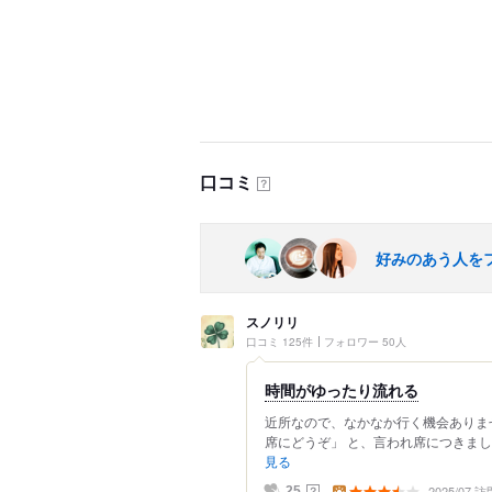
口コミ
？
好みのあう人を
スノリリ
口コミ 125件
フォロワー 50人
時間がゆったり流れる
近所なので、なかなか行く機会ありま
席にどうぞ」 と、言われ席につきまし
見る
2025/07 訪
？
25