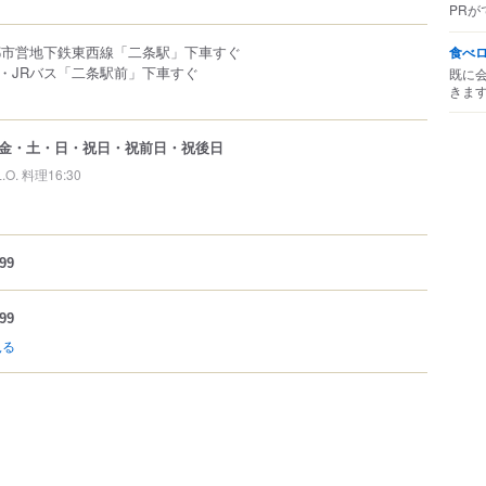
PRが
都市営地下鉄東西線「二条駅」下車すぐ
食べ
・JRバス「二条駅前」下車すぐ
既に
きま
金・土・日・祝日・祝前日・祝後日
L.O. 料理16:30
99
99
見る