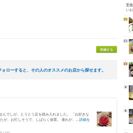
壬生
いお
1
2
投稿する
3
フォローすると、その人のオススメのお店から探せます。
4
5
せんでしが、とうとう足を踏み入れました。 「お好きな
たが、お忙しそうで、しばらく放置。 連れが、...
詳細を
問
1回