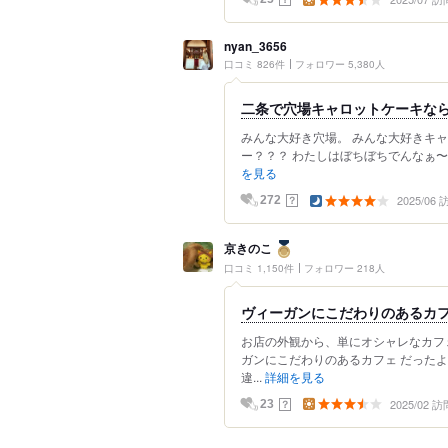
nyan_3656
口コミ 826件
フォロワー 5,380人
二条で穴場キャロットケーキな
みんな大好き穴場。 みんな大好きキ
ー？？？ わたしはぼちぼちでんなぁ〜
を見る
2025/06
？
272
京きのこ
口コミ 1,150件
フォロワー 218人
ヴィーガンにこだわりのあるカ
お店の外観から、単にオシャレなカフ
ガンにこだわりのあるカフェ だった
違...
詳細を見る
2025/02 訪
？
23