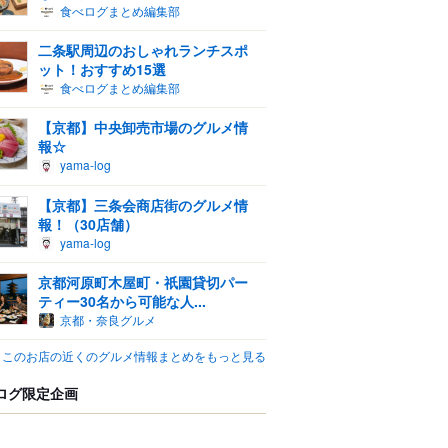
食べログまとめ編集部
二条駅周辺のおしゃれランチスポ
ット！おすすめ15選
食べログまとめ編集部
【京都】中央卸売市場のグルメ情
報☆
yama-log
【京都】三条会商店街のグルメ情
報！（30店舗）
yama-log
京都河原町木屋町・祇園貸切パー
ティー30名から可能な人...
京都・奈良グルメ
このお店の近くのグルメ情報まとめをもっと見る
ログ限定企画