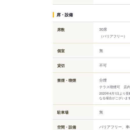
席・設備
30席
席数
（バリアフリー）
無
個室
不可
貸切
分煙
禁煙・喫煙
テラス喫煙可 店
2020年4月1日よ
なる場合がございま
無
駐車場
バリアフリー、車
空間・設備