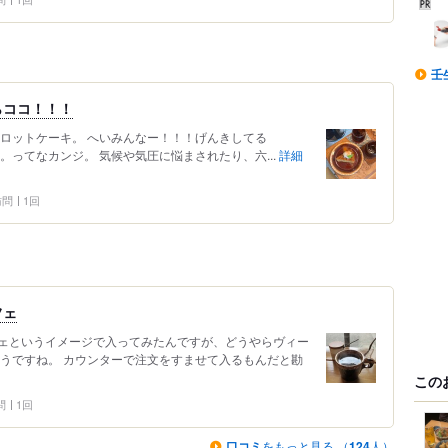
壬
らココ！！！
ャロットケーキ。 へいみんなー！！！げんきしてる
。ってなカンジ。 気候や気圧に悩まされたり、六...
詳細
 訪問
1回
フェ
ェというイメージで入ってみたんですが、どうやらヴィー
ようですね。 カウンターで注文をすませて入るもんだと勘
この
問
1回
口コミ
をもっと見る （
124
人）