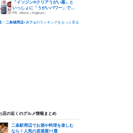
「イソジン®クリアうがい薬」と
いっしょに「うがいパワー」で
一...
PR（iNova｜Hugkum）
生・二条城周辺×カフェ
のランキングをもっと見る
お店の近くのグルメ情報まとめ
二条駅周辺でお酒や料理を楽しむ
なら！人気の居酒屋11選