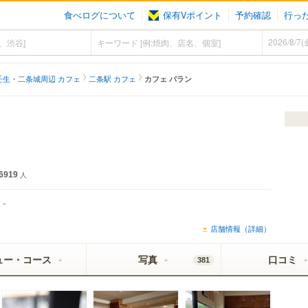
食べログについて
保有Vポイント
予約確認
行っ
壬生・二条城周辺 カフェ
二条駅 カフェ
カフェ パラン
6919
人
店舗情報（詳細）
ュー・コース
写真
口コミ
381