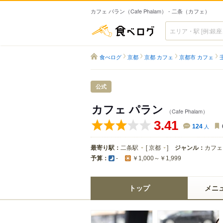
カフェ パラン（Cafe Phalam） - 二条（カフェ）
食べログ
食べログ
京都
京都 カフェ
京都市 カフェ
公式
カフェ パラン
（Cafe Phalam）
3.41
124
人
最寄り駅：
二条駅
[
京都
]
ジャンル：
カフェ
予算：
-
￥1,000～￥1,999
トップ
メニ