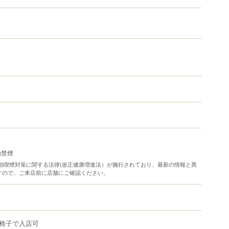
内禁煙
り受動喫煙対策に関する法律(改正健康増進法）が施行されており、最新の情報と異
すので、ご来店前に店舗にご確認ください。
椅子で入店可