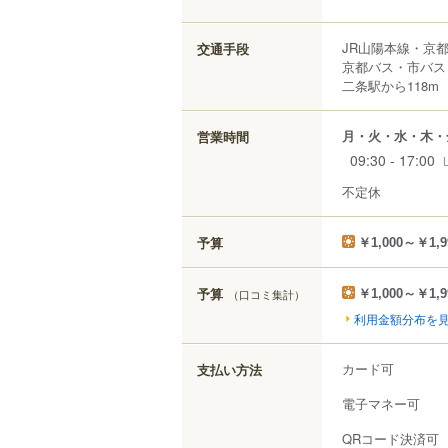
JR山陽本線・京
交通手段
京都バス・市バス
二条駅から118m
月・火・水・木・
営業時間
09:30 - 17:00
不定休
予算
￥1,000～￥1,9
予算
（口コミ集計）
￥1,000～￥1,9
利用金額分布を
カード可
支払い方法
電子マネー可
QRコード決済可