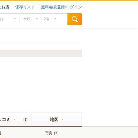
たお店
保存リスト
無料会員登録/ログイン
口コミ
地図
7
)
写真
(
)
1