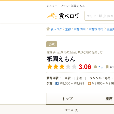
メニュー・プラン : 祇園えもん
食べログ
食べログ
京都
京都 寿司
京都市 寿司
御所
公式
厳選された旬魚の逸品と希少な地酒を楽しむ
祇園えもん
3.06
7
人
45
最寄り駅：
二条駅
[
京都
]
ジャンル：
寿司
予算：
￥8,000～￥9,999
￥8,000～￥9,9
トップ
座席
コース
(
)
6