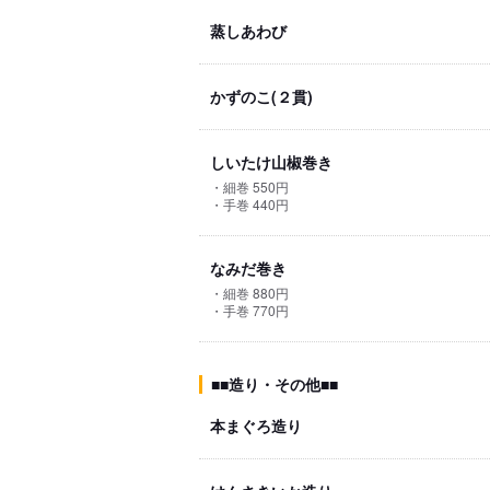
蒸しあわび
かずのこ(２貫)
しいたけ山椒巻き
・細巻 550円
・手巻 440円
なみだ巻き
・細巻 880円
・手巻 770円
■■造り・その他■■
本まぐろ造り