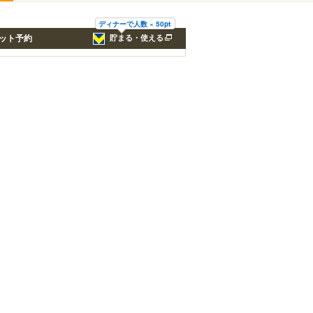
ディナーで人数 × 50pt
ット予約
貯まる・使える