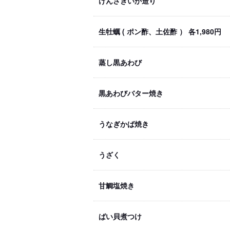
けんさきいか造り
生牡蠣 ( ポン酢、土佐酢 ） 各1,980円
蒸し黒あわび
黒あわびバター焼き
うなぎかば焼き
うざく
甘鯛塩焼き
ばい貝煮つけ