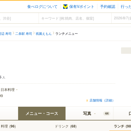
食べログについて
保有Vポイント
予約確認
行っ
周辺 寿司
二条駅 寿司
祇園えもん
ランチメニュー
5
人
日本料理
99
店舗情報（詳細）
メニュー・コース
写真
44
料理
(
)
ドリンク
(
)
ランチ
(
96
68
98