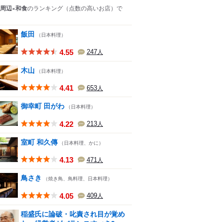
周辺×和食
のランキング
（点数の高いお店）
で
飯田
（日本料理）
4.55
247
人
木山
（日本料理）
4.41
653
人
御幸町 田がわ
（日本料理）
4.22
213
人
室町 和久傳
（日本料理、かに）
4.13
471
人
鳥さき
（焼き鳥、鳥料理、日本料理）
4.05
409
人
稲盛氏に論破・叱責され目が覚め