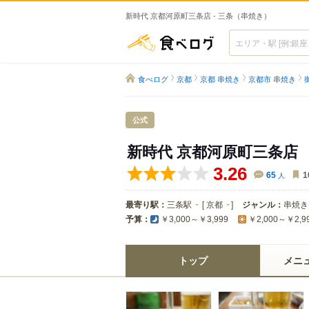
新時代 京都河原町三条店 - 三条（串焼き）
食べログ
食べログ
京都
京都 串焼き
京都市 串焼き
公式
新時代 京都河原町三条店
3.26
65
人
1
最寄り駅：
三条駅
[
京都
]
ジャンル：
串焼き
予算：
￥3,000～￥3,999
￥2,000～￥2,9
トップ
メニ