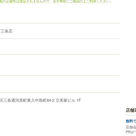
報の正確性は保証されませんので、必ず事前にご確認の上ご利用ください。
町三条店
区
三条通河原町東入中島町84-2
立美家ビル 1F
店舗
無料
店舗
PRが