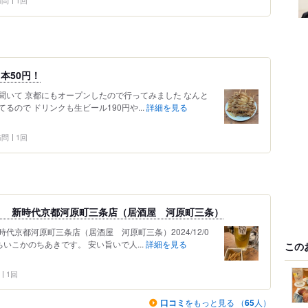
本50円！
聞いて 京都にもオープンしたので行ってみました なんと
るので ドリンクも生ビール190円や...
詳細を見る
 訪問
1回
！ 新時代京都河原町三条店（居酒屋 河原町三条）
京都河原町三条店（居酒屋 河原町三条）2024/12/0
ちぼちいこかのちあきです。 安い旨いで人...
詳細を見る
この
1回
口コミ
をもっと見る （
65
人）