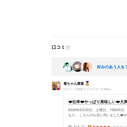
口コミ
？
好みのあう人を
菊ちゃん樟葉
口コミ 1,726件
フォロワー 9,938人
❤️伝串❤️やっぱり美味しい❤️大
2026年6月20日、土曜日、15時4
なり、 こちらのお店に伺いました❤️㊗️ 
2026/06
？
416