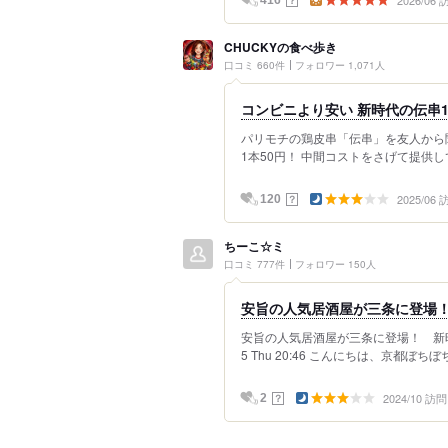
CHUCKYの食べ歩き
口コミ 660件
フォロワー 1,071人
コンビニより安い 新時代の伝串1
パリモチの鶏皮串「伝串」を友人から
1本50円！ 中間コストをさげて提供して
2025/06
？
120
ちーこ☆ミ
口コミ 777件
フォロワー 150人
安旨の人気居酒屋が三条に登場
安旨の人気居酒屋が三条に登場！ 新時代
5 Thu 20:46 こんにちは、京都ぼ
2024/10 訪問
？
2