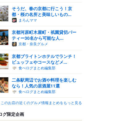
そうだ、春の京都に行こう！京
都・桜の名所と美味しいもの...
まろんママ
京都河原町木屋町・祇園貸切パー
ティー30名から可能な人...
京都・奈良グルメ
京都ブライトンホテルでランチ！
ビュッフェやコースなどメ...
食べログまとめ編集部
二条駅周辺でお酒や料理を楽しむ
なら！人気の居酒屋11選
食べログまとめ編集部
このお店の近くのグルメ情報まとめをもっと見る
ログ限定企画