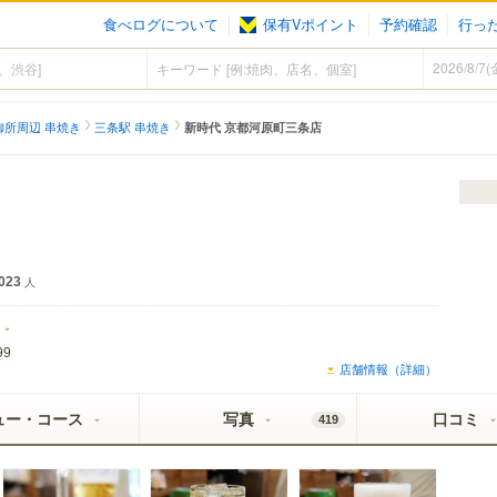
食べログについて
保有Vポイント
予約確認
行っ
御所周辺 串焼き
三条駅 串焼き
新時代 京都河原町三条店
023
人
99
店舗情報（詳細）
ュー・コース
写真
口コミ
419