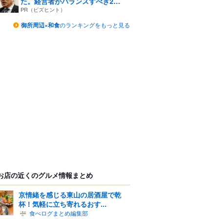
た。経営者がバランスすべき2
つ...
PR（ビズヒント）
御所周辺×和食
のランキングをもっと見る
お店の近くのグルメ情報まとめ
京情緒を感じる東山の居酒屋で乾
杯！気軽に立ち寄れるおす...
食べログまとめ編集部