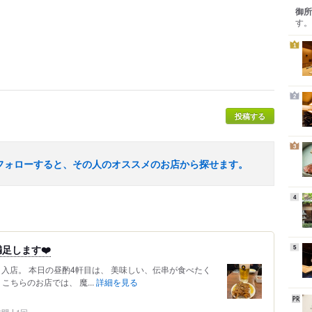
御所
す。
1
2
投稿する
3
フォローすると、その人のオススメのお店から探せます。
4
満足します❤️
5
5分、入店。 本日の昼酌4軒目は、 美味しい、伝串が食べたく
こちらのお店では、 魔...
詳細を見る
 訪問
1回