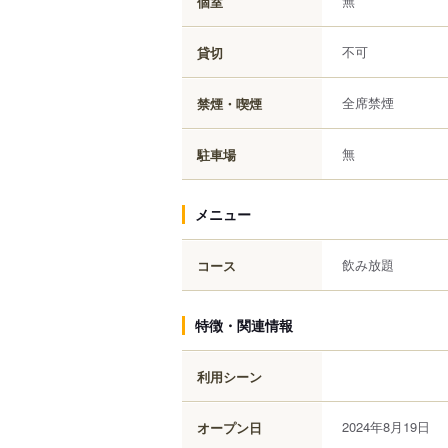
無
個室
不可
貸切
全席禁煙
禁煙・喫煙
無
駐車場
メニュー
飲み放題
コース
特徴・関連情報
利用シーン
2024年8月19日
オープン日