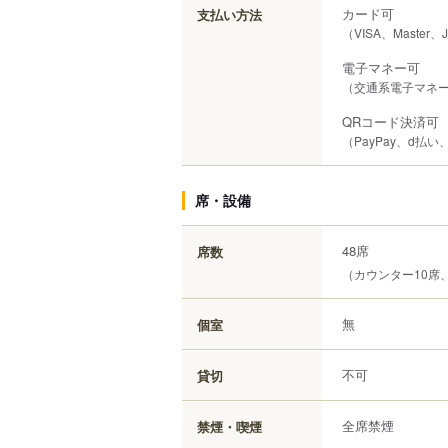
カード可
支払い方法
（VISA、Master、
電子マネー可
（交通系電子マネー（S
QRコード決済可
（PayPay、d払い
席・設備
48席
席数
（カウンター10席
無
個室
不可
貸切
全席禁煙
禁煙・喫煙