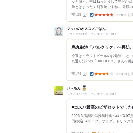
ッと薄く、中はねっとりして光沢が出
魚とはまったく別系統ですね… 外観の色
2025/02 訪
？
18
マッハのオススメごはん
口コミ 2,544件
フォロワー 3,319人
烏丸御池「バルクック」へ再訪
今宵はクラフトビールのお勉強。 と
丸通り沿いの「BALCOOK」さんへ再訪
2024/01 訪
？
74
い～ちん
口コミ 4,193件
フォロワー 3,990人
■コスパ最高のピザセットでした(≧
2023 3月訪問 ◎投稿時食べログ3.07
円(税込) ※スープ、サラダ、ドリンク付き