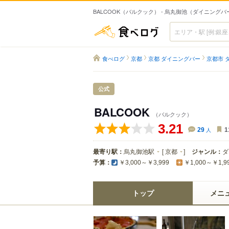
BALCOOK（バルクック） - 烏丸御池（ダイニングバ
食べログ
食べログ
京都
京都 ダイニングバー
京都市 
公式
BALCOOK
（バルクック）
3.21
29
人
1
最寄り駅：
烏丸御池駅
[
京都
]
ジャンル：
ダ
予算：
￥3,000～￥3,999
￥1,000～￥1,9
トップ
メニ