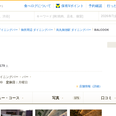
食べログについて
保有Vポイント
予約確認
行っ
ー）
ダイニングバー
御所周辺 ダイニングバー
烏丸御池駅 ダイニングバー
BALCOOK
179
人
イニングバー
バー
定休日：
月曜日
99
店舗情報（詳細）
ュー・コース
写真
口コミ
171