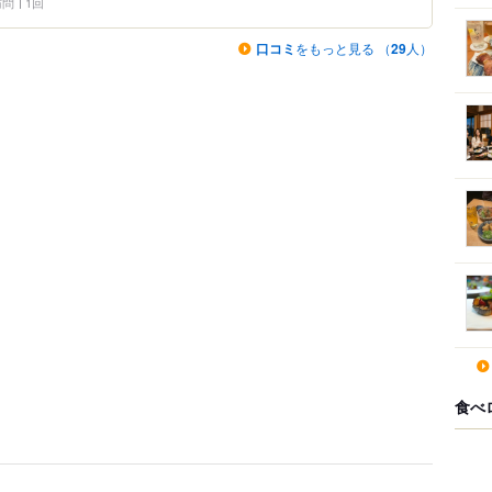
 訪問
1回
口コミ
をもっと見る （
29
人）
食べ