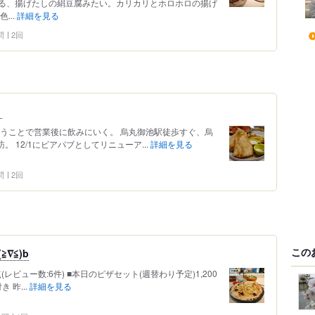
る、揚げたしの絹豆腐みたい。カリカリとホロホロの揚げ
...
詳細を見る
問
2回
。
いうことで営業後に飲みにいく。 烏丸御池駅徒歩すぐ、烏
。 12/1にビアパブとしてリニューア...
詳細を見る
問
2回
この
∇≦)b
点(レビュー数:6件) ■本日のピザセット(週替わり予定)1,200
 昨...
詳細を見る