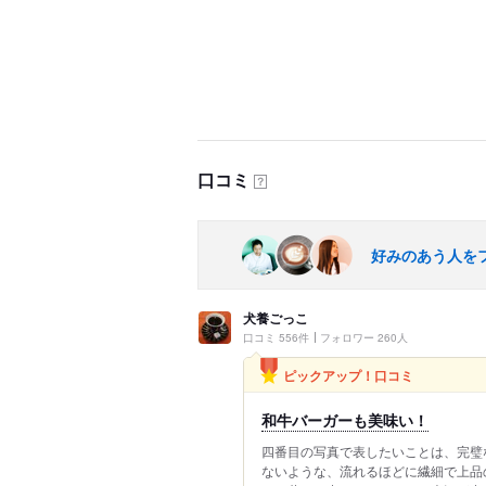
口コミ
？
好みのあう人を
犬養ごっこ
口コミ 556件
フォロワー 260人
ピックアップ！口コミ
和牛バーガーも美味い！
四番目の写真で表したいことは、完璧
ないような、流れるほどに繊細で上品