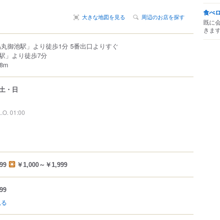
食べ
大きな地図を見る
周辺のお店を探す
既に
きま
烏丸御池駅」より徒歩1分 5番出口よりすぐ
駅」より徒歩7分
8m
土・日
L.O. 01:00
99
￥1,000～￥1,999
99
見る