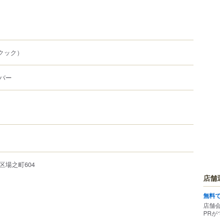
クック）
バー
区
場之町
604
店舗
無料
店舗
PRが