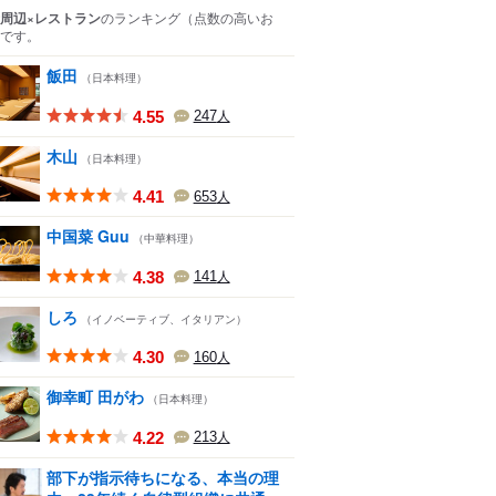
周辺×レストラン
のランキング
（点数の高いお
です。
飯田
（日本料理）
4.55
247
人
木山
（日本料理）
4.41
653
人
中国菜 Guu
（中華料理）
4.38
141
人
しろ
（イノベーティブ、イタリアン）
4.30
160
人
御幸町 田がわ
（日本料理）
4.22
213
人
部下が指示待ちになる、本当の理