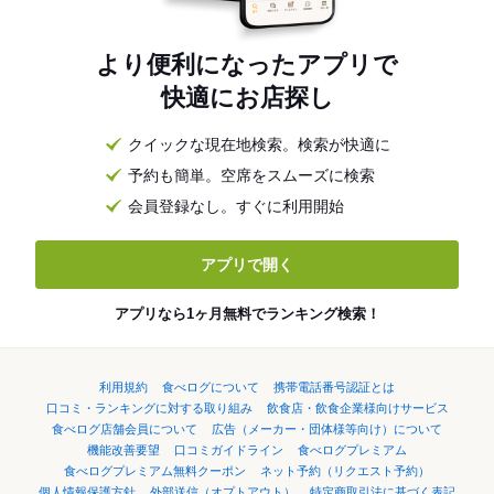
より便利になったアプリで
快適にお店探し
クイックな現在地検索。検索が快適に
予約も簡単。空席をスムーズに検索
会員登録なし。すぐに利用開始
アプリで開く
アプリなら1ヶ月無料でランキング検索！
利用規約
食べログについて
携帯電話番号認証とは
口コミ・ランキングに対する取り組み
飲食店・飲食企業様向けサービス
食べログ店舗会員について
広告（メーカー・団体様等向け）について
機能改善要望
口コミガイドライン
食べログプレミアム
食べログプレミアム無料クーポン
ネット予約（リクエスト予約）
個人情報保護方針
外部送信（オプトアウト）
特定商取引法に基づく表記