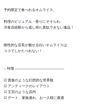
予約限定で食べれるオムライス。
料理のビジュアル・香りにそそられ、
洋食店経験から成し得た真似できない逸品！
個性的な店長が魅せる白いオムライスは
ココでしかたべれない！
˗˗ 特徴 ˗˗˗˗˗˗˗˗˗˗˗˗˗˗˗˗˗˗˗˗˗˗˗˗˗˗˗˗˗˗˗˗˗˗˗˗˗˗˗˗˗˗
☑︎ 貴族のような幻想的な世界観
☑︎ アンティークのレイアウト
☑︎ 王宮のような店内
☑︎ デート、家族連れ、お一人様に最適