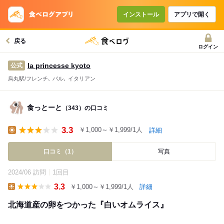
インストール
アプリで開く
戻る
ログイン
la princesse kyoto
公式
烏丸駅/フレンチ､ バル､ イタリアン
食っとーと
（343）の口コミ
3.3
￥1,000～￥1,999/1人
詳細
Lunch
口コミ（1）
写真
2024/06 訪問
1回目
3.3
￥1,000～￥1,999/1人
詳細
Lunch
北海道産の卵をつかった『白いオムライス』