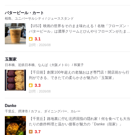
バタービール・カート
桜島、ユニバーサルシティ / ジューススタンド
⁡⁡【USJ】映画の世界をそのまま味わえる！名物「フローズン・
バタービール」は濃厚クリームとひんやりフローズンがたまら
ない、パークに行ったら絶対飲みたい魔法の一杯
3.1
Takeout:
訪問：2026/08
玉製家
日本橋、近鉄日本橋、なんば（大阪メトロ） / 和菓子
【千日前】創業100年超えの老舗おはぎ専門店！開店前から行
列ができる、できたての柔らかさが魅力の「玉製家」
3.3
Takeout:
訪問：2026/08
Danke
千里丘、摂津市 / カフェ、ダイニングバー、カレー
【千里丘】路地裏に佇む北摂屈指の隠れ家！何を食べても大当
たりの創作料理と温かい接客が魅力の「Danke（段家）」
3.7