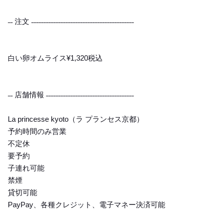
˗˗ 注文 ˗˗˗˗˗˗˗˗˗˗˗˗˗˗˗˗˗˗˗˗˗˗˗˗˗˗˗˗˗˗˗˗˗˗˗˗˗˗˗˗˗˗
白い卵オムライス¥1,320税込
˗˗ 店舗情報 ˗˗˗˗˗˗˗˗˗˗˗˗˗˗˗˗˗˗˗˗˗˗˗˗˗˗˗˗˗˗˗˗˗˗˗˗
La princesse kyoto（ラ プランセス京都）
予約時間のみ営業
不定休
要予約
子連れ可能
禁煙
貸切可能
PayPay、各種クレジット、電子マネー決済可能