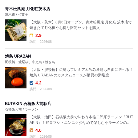
青木松風庵 月化粧茨木店
茨木市 / 和菓子
【大阪・茨木】8月6日オープン。青木松風庵 月化粧 茨木店で
焼きたて月化粧やお得な限定セットを購入
2.9
Takeout:
訪問：2026/08
焼鳥 URABAN
肥後橋、渡辺橋、中之島 / 焼き鳥
【大阪・肥後橋】焼鳥もプレミアム飲み放題も自由に選べる！
焼鳥 URABANのカスタムコースが驚異の満足度
4.2
Dinner:
訪問：2026/08
BUTAKIN 石橋阪大前駅店
石橋阪大前 / ラーメン
【大阪・池田】石橋阪大前で味わう本格二郎系ラーメン「BUT
AKIN」！野菜マシ・ニンニク少なめで楽しむ小ラーメンの圧
倒的ボリュームを実食
4.0
Lunch:
訪問：2026/08