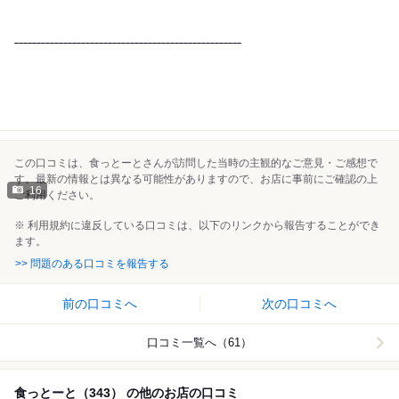
˗˗˗˗˗˗˗˗˗˗˗˗˗˗˗˗˗˗˗˗˗˗˗˗˗˗˗˗˗˗˗˗˗˗˗˗˗˗˗˗˗˗˗˗˗˗˗˗˗˗˗
この口コミは、食っとーとさんが訪問した当時の主観的なご意見・ご感想で
す。最新の情報とは異なる可能性がありますので、お店に事前にご確認の上
16
ご利用ください。
※ 利用規約に違反している口コミは、以下のリンクから報告することができ
ます。
>> 問題のある口コミを報告する
前の口コミへ
次の口コミへ
口コミ一覧へ（61）
食っとーと（343） の他のお店の口コミ