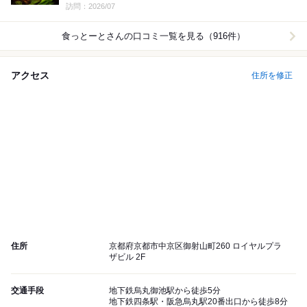
Lunch:
訪問：2026/07
食っとーと
さんの口コミ一覧を見る（916件）
アクセス
住所を修正
住所
京都府京都市中京区御射山町260 ロイヤルプラ
ザビル 2F
交通手段
地下鉄烏丸御池駅から徒歩5分
地下鉄四条駅・阪急烏丸駅20番出口から徒歩8分