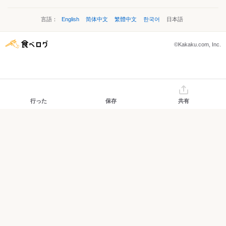
言語：
English
简体中文
繁體中文
한국어
日本語
©Kakaku.com, Inc.
行った
保存
共有