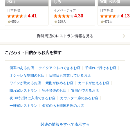
木山
しろ
室町 和久傳
日本料理
イノベーティブ
日本料理
4.41
4.30
4.13
653人
159人
471人
御所周辺
のレストラン情報を見る
こだわり・目的からお店を探す
個室のあるお店
テイクアウトのできるお店
子連れで行けるお店
オシャレな空間のお店
日曜日も営業しているお店
ワインが飲めるお店
焼酎が飲めるお店
カードが使えるお店
隠れ家レストラン
完全禁煙のお店
貸切ができるお店
夜10時以降に入店できるお店
カウンター席のあるお店
一軒家レストラン
個室のある韓国料理のお店
関連の情報をすべて表示する