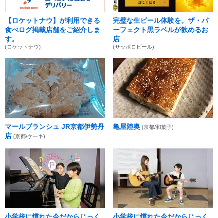
【ロケットナウ】が利用できる
完璧な生ビール体験を。ザ・パ
食べログ掲載店舗をご紹介しま
ーフェクト黒ラベルが飲めるお
す。
店
(ロケットナウ)
(サッポロビール)
マールブランシュ JR京都伊勢丹
亀屋陸奥
(京都/和菓子)
店
(京都/ケーキ)
小学校に慣れた今だからじっく
小学校に慣れた今だからじっく