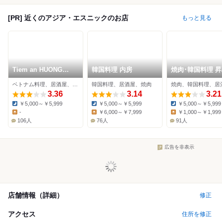
[PR] 近くのアジア・エスニックのお店
もっと見る
Tiem an HUONG
韓国料理 内房
焼肉･韓国料理 
VIET
ベトナム料理、居酒屋、バル
韓国料理、居酒屋、焼肉
焼肉、韓国料理、居
3.36
3.14
3.21
￥5,000～￥5,999
￥5,000～￥5,999
￥5,000～￥5,999
Dinner:
Dinner:
Dinner:
-
￥6,000～￥7,999
￥1,000～￥1,999
Lunch:
Lunch:
Lunch:
106人
76人
91人
広告を非表示
店舗情報（詳細）
修正
アクセス
住所を修正