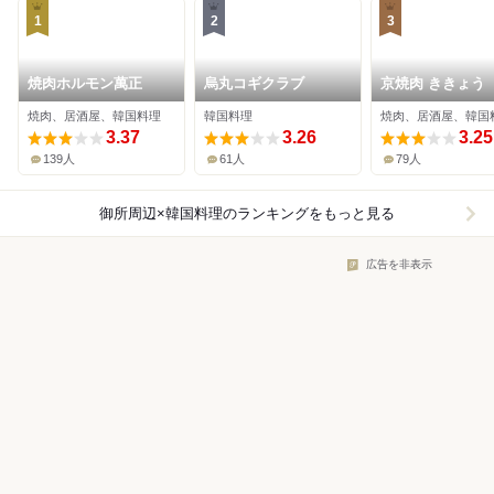
1
2
3
焼肉ホルモン萬正
烏丸コギクラブ
京焼肉 ききょう
焼肉、居酒屋、韓国料理
韓国料理
焼肉、居酒屋、韓国
3.37
3.26
3.25
139人
61人
79人
御所周辺×韓国料理
のランキングをもっと見る
広告を非表示