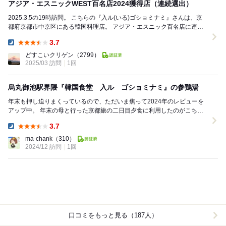
アジア・エスニックWEST百名店2024獲得店（連続選出）
2025.3.5の19時訪問。 こちらの『入ル(いる)ゴショミナミ』さんは、京
都府京都市中京区にある韓国料理店。 アジア・エスニック百名店に連続
選出されているお店。 今日...
3.7
Dinner:
どすこいクリゲン
（2799）
2025/03 訪問
1回
烏丸御池駅界隈『韓国食堂 入ル ゴショミナミ』の参鶏湯
年末も押し迫りまくっているので、ただいま焦って2024年のレビューを
アップ中。 年末の母と行った京都旅の二日目夕食に利用したのがこちら
の烏丸御池駅から近くの『韓国食堂 入ル ...
3.7
Dinner:
ma-chank
（310）
2024/12 訪問
1回
口コミをもっと見る（187人）