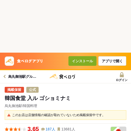
インストール
アプリで開く
烏丸御池駅グルメへ
ログイン
公式
韓国食堂 入ル ゴショミナミ
烏丸御池駅/韓国料理
このお店は店舗情報の確認が取れていないため掲載保留中です。
3.65
187
人
13681
人