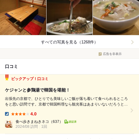
すべての写真を見る（1268件）
広告を非表示
口コミ
ピックアップ！口コミ
ケジャンと参鶏湯で韓国を堪能！
出張先の京都で、ひとりでも美味しいご飯が落ち着いて食べられるところ
をと思い訪問です。京都で韓国料理なら観光客はあまりいないだろうと計
算し、ひとりで行って良いかお電話でお尋ねして伺いました。 平日の21
4.0
時ごろ、店内は落ち着いたご様子。 カウンター席は僕だけで気兼ねなく
Dinner:
過ごせました。 コー...
食べ歩きまねきネコ
（637）
2024/08 訪問
1回