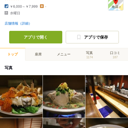
￥6,000～￥7,999
-
水曜日
店舗情報（詳細）
アプリで開く
アプリで保存
写真
口コミ
トップ
座席
メニュー
1174
187
写真