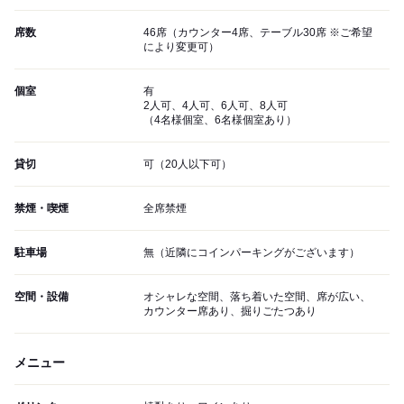
席数
46席（カウンター4席、テーブル30席 ※ご希望
により変更可）
個室
有
2人可、4人可、6人可、8人可
（4名様個室、6名様個室あり）
貸切
可（20人以下可）
禁煙・喫煙
全席禁煙
駐車場
無（近隣にコインパーキングがございます）
空間・設備
オシャレな空間、落ち着いた空間、席が広い、
カウンター席あり、掘りごたつあり
メニュー