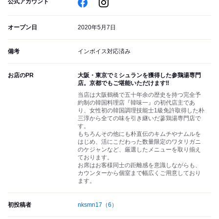
公式アカウント
オープン日
2020年5月7日
備考
インボイス対応済み
お店のPR
大阪・東京でミシュランを獲得した参鶏湯専門
店。京都でもご堪能いただけます‼️
当店は大阪鶴橋で五十年余の歴史を持つ完全予
約制の韓国料理店『韓味一』の初代店主であ
り、女性初の韓国調理技能士1級免許取得した朴
三淳から全ての味を引き継いだ蔘鶏湯専門店で
す。
もちろんその他にも朴直伝のキムチやナムルを
はじめ、活にこだわった数量限定のワタリガニ
のケジャンなど、厳選したメニューを取り揃え
ております。
お席はお客様同士の距離感を意識しながらも、
カウンターから個室まで幅広くご用意しており
ます。
初投稿者
nksmn17
（6）