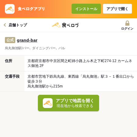
インストール
アプリで開く
店舗トップ
ログイン
grand-bar
公式
烏丸御池駅/バー､ ダイニングバー､ バル
住所
京都府京都市中京区間之町姉小路上ル木之下町274-12 カームネ
ス御池 2F
交通手段
京都市営地下鉄烏丸線、東西線「烏丸御池」駅３－１番出口から
徒歩３分
烏丸御池駅から215m
アプリで地図を開く
現在地から検索できる