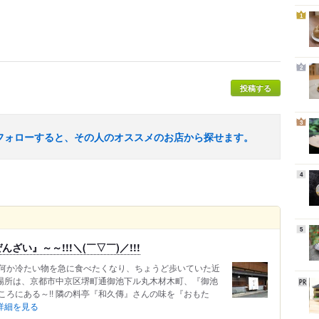
1
2
投稿する
3
フォローすると、その人のオススメのお店から探せます。
4
5
い』～～!!!＼(￣▽￣)／!!!
何か冷たい物を急に食べたくなり、ちょうど歩いていた近
 場所は、京都市中京区堺町通御池下ル丸木材木町、『御池
ろにある～!! 隣の料亭『和久傳』さんの味を『おもた
詳細を見る