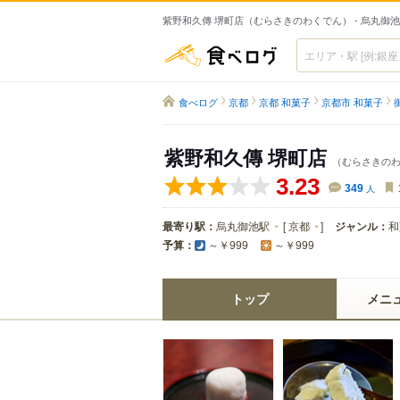
紫野和久傳 堺町店（むらさきのわくでん） - 烏丸御
食べログ
食べログ
京都
京都 和菓子
京都市 和菓子
紫野和久傳 堺町店
（むらさきの
3.23
349
人
最寄り駅：
烏丸御池駅
[
京都
]
ジャンル：
和
予算：
～￥999
～￥999
トップ
メニ