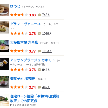
ひつじ
（ドーナツ、カフェ）
3.83
742
人
グラン・ヴァニーユ
（ケーキ、カフ
ェ）
3.78
1039
人
大極殿本舗 六角店
（甘味処、和菓子）
3.77
1163
人
アッサンブラージュ カキモト
（ケ
ーキ、チョコレート、創作料理）
3.76
944
人
御菓子司 塩芳軒
（和菓子）
3.74
449
人
住宅ローン控除「令和3年度税制
改正」での変更点
PR（東京証券取引所）