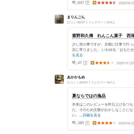
2026/06
？
847
まりんごん
口コミ 960件
フォロワー 1,345人
紫野和久傳 れんこん菓子 西
少し前の事ですが、京都に仕事で行っ
店に寄りました。 いわゆる「おもたせ
を見る
2025/10 訪
？
47
あかかもめ
口コミ 1,328件
フォロワー 967人
夏ならではの逸品
本来はこのレビューを昨日上げるつも
た。そのため文脈がおかしなことにな
い。...
詳細を見る
2025/06
？
385