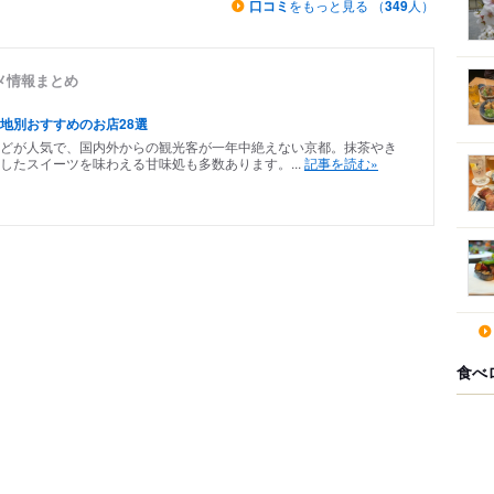
口コミ
をもっと見る （
349
人）
メ情報まとめ
地別おすすめのお店28選
どが人気で、国内外からの観光客が一年中絶えない京都。抹茶やき
したスイーツを味わえる甘味処も多数あります。...
記事を読む»
食べ