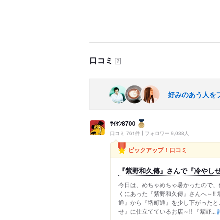
口コミ
？
好みのあう人を
ｻｲｹﾝ8700
口コミ 761件
フォロワー 9,038人
ピックアップ！口コミ
『紫野和久傳』さんで『冷やしぜんざ
今日は、めちゃめちゃ暑かったので、
くにあった『紫野和久傳』さんへ～!!
通』から『堺町通』を少し下がったとこ
せ』に仕立てているお店～!! 『紫野...