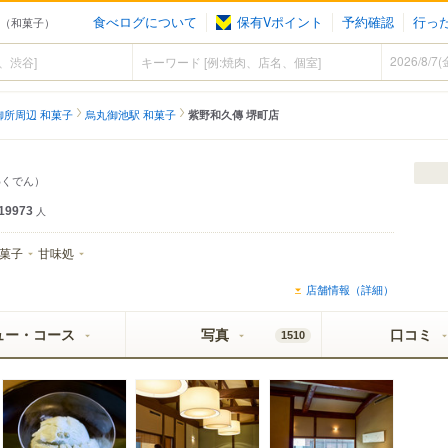
食べログについて
保有Vポイント
予約確認
行っ
池（和菓子）
御所周辺 和菓子
烏丸御池駅 和菓子
紫野和久傳 堺町店
わくでん）
19973
人
菓子
甘味処
店舗情報（詳細）
ュー・コース
写真
口コミ
1510