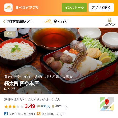
インストール
アプリで開く
京都河原町駅グルメへ
ログイン
公式
黄金の一汁で作る、名物「権太呂鍋」を堪能
権太呂 四条本店
(ごんたろ)
京都河原町駅/うどんすき､ そば､ うどん
3.49
636
人
40285
人
￥2,000～￥2,999
￥1,000～￥1,999