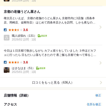
2012/04 訪問
のある建物 店内も美しく生けら...
1回
京都の老舗うどん屋さん
権太呂といえば、 京都の老舗のうどん屋さん 京都市内に3店舗（四条本
店、岡崎店、金閣寺店） はじめて四条本店さんを訪問、しかも夜なので
うどんすきのコースを楽しみに ...
3.6
Dinner:
職人頑張れ
（131）
2026/02 訪問
1回
今日は１日京都で散歩しながら カフェ巡りをしていました ３件ほどカフ
ェに行ったら 日もだいぶ落ちてきたので 夜ご飯も京都で食べて帰ること
にしました せっかく京都に...
3.6
Dinner:
はまなはま
（51）
2025/01 訪問
1回
口コミをもっと見る（636人）
店舗情報（詳細）
修正
アクセス
住所を修正