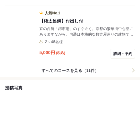
人気No.1
【権太呂鍋】付出し付
京の台所「錦市場」のすぐ近く。京都の繁華街中心部に
ありますながら、内装は本格的な数寄屋造りの建物で
す。 名物「権太呂鍋」はもちろん、うどん、そば、丼物
2～48名様
も落ち着いた佇まいの中、お召し上がりいただけます。
5,000
円
(税込)
詳細・予約
すべてのコースを見る（11件）
投稿写真