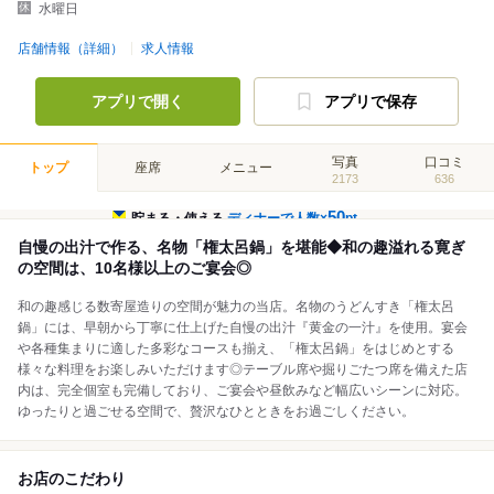
水曜日
店舗情報（詳細）
求人情報
アプリで開く
アプリで保存
写真
口コミ
トップ
座席
メニュー
2173
636
50
貯まる・使える
ディナーで人数×
pt
自慢の出汁で作る、名物「権太呂鍋」を堪能◆和の趣溢れる寛ぎ
の空間は、10名様以上のご宴会◎
和の趣感じる数寄屋造りの空間が魅力の当店。名物のうどんすき「権太呂
鍋」には、早朝から丁寧に仕上げた自慢の出汁『黄金の一汁』を使用。宴会
や各種集まりに適した多彩なコースも揃え、「権太呂鍋」をはじめとする
様々な料理をお楽しみいただけます◎テーブル席や掘りごたつ席を備えた店
内は、完全個室も完備しており、ご宴会や昼飲みなど幅広いシーンに対応。
ゆったりと過ごせる空間で、贅沢なひとときをお過ごしください。
お店のこだわり