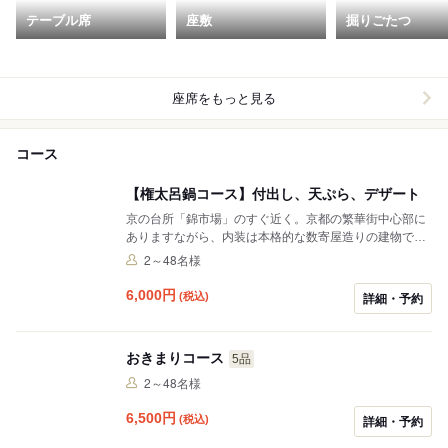
テーブル席
座敷
掘りごたつ
座席をもっと見る
コース
【権太呂鍋コース】付出し、天ぷら、デザート
京の台所「錦市場」のすぐ近く。京都の繁華街中心部に
ありますながら、内装は本格的な数寄屋造りの建物で
す。 名物「権太呂鍋」はもちろん、うどん、そば、丼物
2～48名様
も落ち着いた佇まいの中、お召し上がりいただけます。
6,000
円
(税込)
詳細・予約
おきまりコース
5品
2～48名様
6,500
円
(税込)
詳細・予約