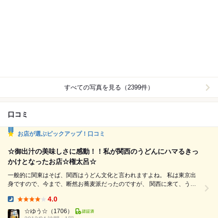
すべての写真を見る（2399件）
口コミ
お店が選ぶピックアップ！口コミ
☆御出汁の美味しさに感動！！私が関西のうどんにハマるきっ
かけとなったお店☆権太呂☆
一般的に関東はそば、関西はうどん文化と言われますよね。 私は東京出
身ですので、今まで、断然お蕎麦派だったのですが、 関西に来て、うど
んが大好きになりました そのきっかけとなったのが、権太呂というお店
4.0
です 明治時代創業の老舗の麺料理のお店。 お店は、京都河原町の大通り
Dinner:
から１本入った錦市場からほど近いところにあります。 数寄屋作りの趣
☆ゆう☆
（1706）