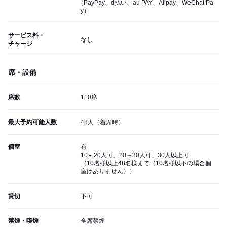
（PayPay、d払い、au PAY、Alipay、WeChat Pa
y）
サービス料・
なし
チャージ
席・設備
席数
110席
最大予約可能人数
48人（着席時）
個室
有
10～20人可、20～30人可、30人以上可
（10名様以上48名様まで（10名様以下の場合個
室はありません））
貸切
不可
禁煙・喫煙
全席禁煙