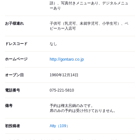
語）、写真付きメニューあり、デジタルメニュ
ーあり
お子様連れ
子供可（乳児可、未就学児可、小学生可）、ベ
ビーカー入店可
ドレスコード
なし
ホームページ
http://gontaro.co.jp
オープン日
1960年12月14日
電話番号
075-221-5810
備考
予約は権太呂鍋のみです。
席のみの予約は受け付けておりません。
初投稿者
Atty
（109）