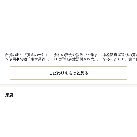
自慢の出汁『黄金の一汁』
会社の宴会や親族での集ま
本格数寄屋造りの寛
を使用◆名物「権太呂鍋」
りに◎飲み放題付きを含む
でゆったりと。完全
を堪能
全9コース
り◎
こだわりをもっと見る
座席