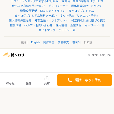
口コミ・ランキングに対する取り組み
飲食店・飲食企業様向けサービス
食べログ店舗会員について
広告（メーカー・団体様等向け）について
機能改善要望
口コミガイドライン
食べログプレミアム
食べログプレミアム無料クーポン
ネット予約（リクエスト予約）
個人情報保護方針
外部送信（オプトアウト）
特定商取引法に基づく表記
推奨環境
ヘルプ・お問い合わせ
採用情報
企業情報
キーワード一覧
サイトマップ
チェーン一覧
言語：
English
简体中文
繁體中文
한국어
日本語
©Kakaku.com, Inc.
電話・ネット予約
行った
保存
共有