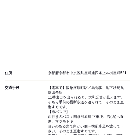
住所
京都府京都市中京区麸屋町通四条上ル桝屋町521
交通手段
【電車で】阪急河原町駅／烏丸駅、地下鉄烏丸
線四条駅
11番出口を出られると、大和証券が見えます。
そちら手前の横断歩道を渡られて、そのまま直
進すぐです。
【市バスで】
西行きのバス：四条河原町 下車後、右(西)へ直
進、マツモトキ
ヨシのある角で向かい側へ横断歩道を渡って下
さい。そのまま直進すぐです。