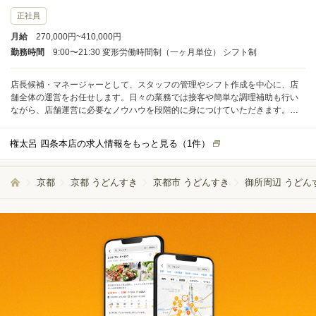
正社員
月給
270,000円~410,000円
勤務時間
9:00〜21:30 変形労働時間制（一ヶ月単位） シフト制
店長候補・マネージャーとして、スタッフの管理やシフト作成を中心に、店
舗全体の運営をお任せします。日々の業務では接客や簡単な調理補助も行い
ながら、店舗運営に必要なノウハウを段階的に身につけていただきます。う
どんすきやそば、うどんを提供する和食店ならではの現場経験を積むことが
できます。 勤務は終日シフト制で、スタッフと交替しながら効率よく業務を
権太呂 四条本店の求人情報をもっと見る（
1
件）
分担します。忙しい時間帯もチームで協力し合いながら運営するため、無理
なく働ける環境です。日々の業務量や休憩もバランスよく調整しやすい体制
となっています。 入社後は、店長候補研修を通じて調理工程の指導に力を入
京都
京都 うどんすき
京都市 うどんすき
御所周辺 うどん
れています。先輩社員が丁寧にサポートしますので、未経験の方やマネジメ
ントが初めての方でも安心してステップアップできます。