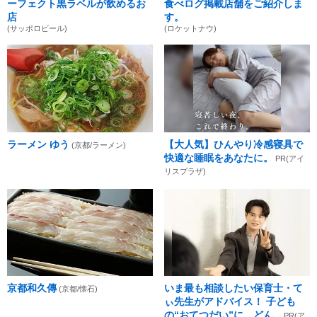
ーフェクト黒ラベルが飲めるお
食べログ掲載店舗をご紹介しま
店
す。
(サッポロビール)
(ロケットナウ)
ラーメン ゆう
【大人気】ひんやり冷感寝具で
(京都/ラーメン)
快適な睡眠をあなたに。
PR(アイ
リスプラザ)
京都和久傳
いま最も相談したい保育士・て
(京都/懐石)
ぃ先生がアドバイス！ 子ども
の“おてつだい”に、どん...
PR(ア