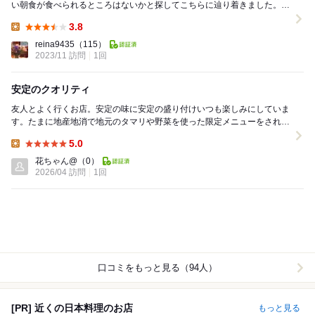
い朝食が食べられるところはないかと探してこちらに辿り着きました。
飲食店での一般的な朝食というと手頃価格で軽...
3.8
Lunch:
reina9435
（115）
2023/11 訪問
1回
安定のクオリティ
友人とよく行くお店。安定の味に安定の盛り付けいつも楽しみにしていま
す。たまに地産地消で地元のタマリや野菜を使った限定メニューをされた
り、ブライトン近くの醤油の老舗のタマリにハマり愛...
5.0
Lunch:
花ちゃん@
（0）
2026/04 訪問
1回
口コミをもっと見る（94人）
[PR] 近くの日本料理のお店
もっと見る