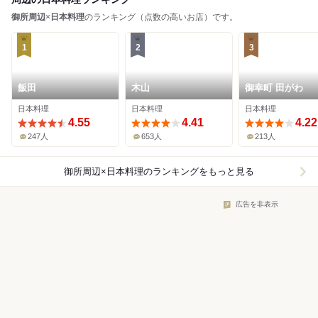
御所周辺
×
日本料理
のランキング（点数の高いお店）です。
1
2
3
飯田
木山
御幸町 田がわ
日本料理
日本料理
日本料理
4.55
4.41
4.22
247人
653人
213人
御所周辺×日本料理
のランキングをもっと見る
広告を非表示