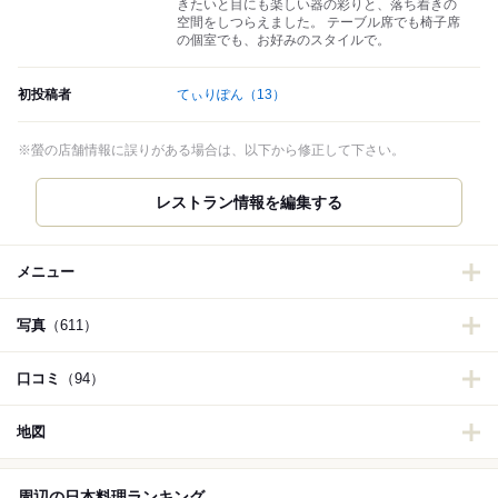
きたいと目にも楽しい器の彩りと、落ち着きの
空間をしつらえました。 テーブル席でも椅子席
の個室でも、お好みのスタイルで。
初投稿者
てぃりぽん
（13）
※螢の店舗情報に誤りがある場合は、以下から修正して下さい。
レストラン情報を編集する
メニュー
写真
（611）
口コミ
（94）
地図
周辺の日本料理ランキング