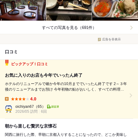
すべての写真を見る（691件）
広告を非表示
口コミ
ピックアップ！口コミ
お気に入りのお店も今年でいったん終了
ホテルのリニューアルで確か今年の10月まででいったん終了です 2～３年
後のリニューアルまでお預け 今年初物の鮎がおいしく、すべての料理が
いつもおいしい いつもおなか一杯になります ブライトンホテルは確か今
4.0
年11月でリニューアル休業 こちらの蛍は残るらしいのでリニューアル後
Lunch:
も楽しみで...
oichiyan67
（65）
2026/05 訪問
6回
朝から楽しむ贅沢な京懐石
関西に旅行した際、早朝に京都入りすることになったので、どこか美味し