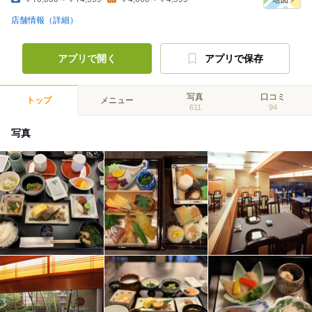
店舗情報（詳細）
アプリで開く
アプリで保存
写真
口コミ
トップ
メニュー
611
94
写真