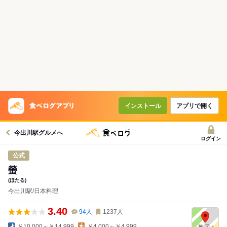
インストール
アプリで開く
今出川駅グルメへ
ログイン
公式
螢
(ほたる)
今出川駅/日本料理
3.40
94
人
1237
人
￥10,000～￥14,999
￥4,000～￥4,999