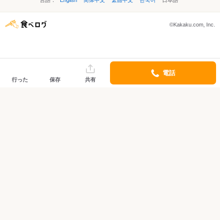
言語：
English
简体中文
繁體中文
한국어
日本語
©Kakaku.com, Inc.
電話
行った
保存
共有