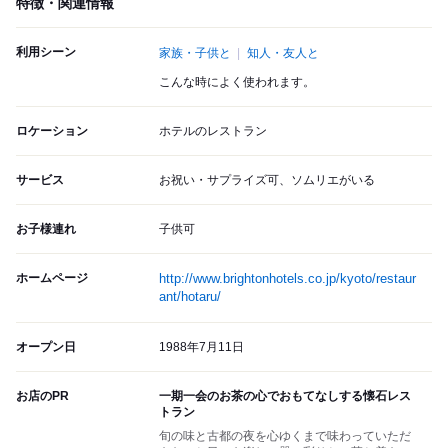
特徴・関連情報
利用シーン
家族・子供と
知人・友人と
こんな時によく使われます。
ロケーション
ホテルのレストラン
サービス
お祝い・サプライズ可、ソムリエがいる
お子様連れ
子供可
ホームページ
http://www.brightonhotels.co.jp/kyoto/restaur
ant/hotaru/
オープン日
1988年7月11日
お店のPR
一期一会のお茶の心でおもてなしする懐石レス
トラン
旬の味と古都の夜を心ゆくまで味わっていただ