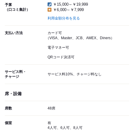
￥15,000～￥19,999
予算
（口コミ集計）
￥6,000～￥7,999
利用金額分布を見る
支払い方法
カード可
（VISA、Master、JCB、AMEX、Diners）
電子マネー可
QRコード決済可
サービス料・
サービス料10%、チャージ料なし
チャージ
席・設備
席数
48席
個室
有
4人可、6人可、8人可