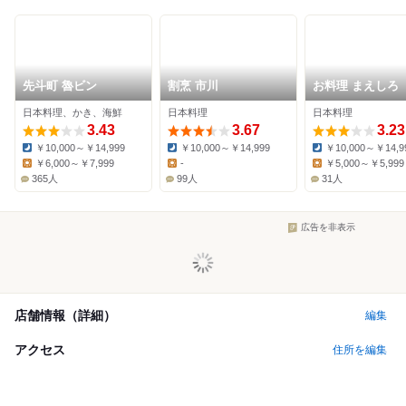
先斗町 魯ビン
割烹 市川
お料理 まえしろ
日本料理、かき、海鮮
日本料理
日本料理
3.43
3.67
3.23
￥10,000～￥14,999
￥10,000～￥14,999
￥10,000～￥14,9
Dinner:
Dinner:
Dinner:
￥6,000～￥7,999
-
￥5,000～￥5,999
Lunch:
Lunch:
Lunch:
365人
99人
31人
広告を非表示
店舗情報（詳細）
編集
アクセス
住所を編集