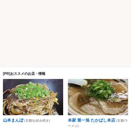
[PR]おススメのお店・情報
山本まんぼ
本家 第一旭 たかばし本店
(京都/お好み焼き)
(京都/ラ
ーメン)