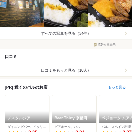
すべての写真を見る（34件）
広告を非表示
口コミ
口コミをもっと見る（10人）
[PR] 近くのバルのお店
もっと見る
ノスタルジア
Beer Thirty 京都河原
ベジョータ ムア
町店
烏丸三条店
ダイニングバー、イタリアン、バル
ビアホール、バル
バル、スペイン料理