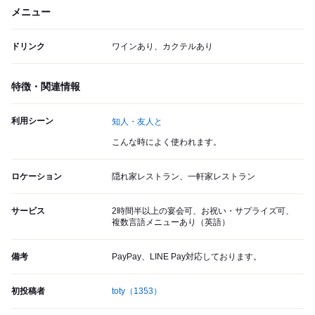
メニュー
ドリンク
ワインあり、カクテルあり
特徴・関連情報
利用シーン
知人・友人と
こんな時によく使われます。
ロケーション
隠れ家レストラン、一軒家レストラン
サービス
2時間半以上の宴会可、お祝い・サプライズ可、
複数言語メニューあり（英語）
備考
PayPay、LINE Pay対応しております。
初投稿者
toty
（1353）