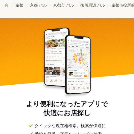
京都
京都 バル
京都市 バル
御所周辺 バル
京都市役所前
より便利になったアプリで
快適にお店探し
クイックな現在地検索。検索が快適に