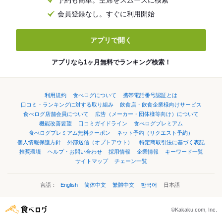
予約も簡単。空席をスムーズに検索
会員登録なし。すぐに利用開始
アプリで開く
アプリなら1ヶ月無料でランキング検索！
利用規約
食べログについて
携帯電話番号認証とは
口コミ・ランキングに対する取り組み
飲食店・飲食企業様向けサービス
食べログ店舗会員について
広告（メーカー・団体様等向け）について
機能改善要望
口コミガイドライン
食べログプレミアム
食べログプレミアム無料クーポン
ネット予約（リクエスト予約）
個人情報保護方針
外部送信（オプトアウト）
特定商取引法に基づく表記
推奨環境
ヘルプ・お問い合わせ
採用情報
企業情報
キーワード一覧
サイトマップ
チェーン一覧
言語：
English
简体中文
繁體中文
한국어
日本語
©Kakaku.com, Inc.