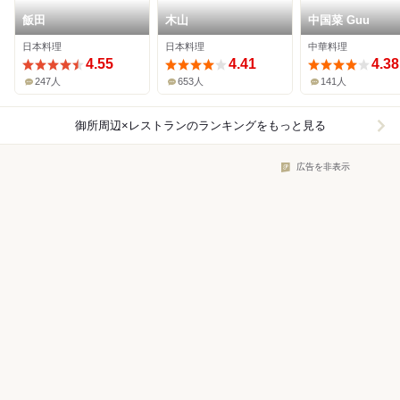
飯田
木山
中国菜 Guu
日本料理
日本料理
中華料理
4.55
4.41
4.38
247人
653人
141人
御所周辺×レストラン
のランキングをもっと見る
広告を非表示