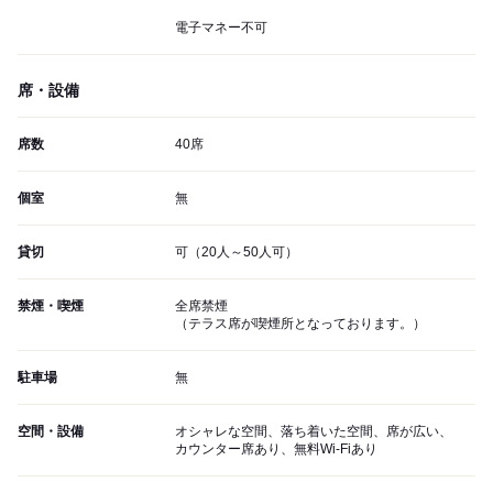
電子マネー不可
席・設備
席数
40席
個室
無
貸切
可（20人～50人可）
禁煙・喫煙
全席禁煙
（テラス席が喫煙所となっております。）
駐車場
無
空間・設備
オシャレな空間、落ち着いた空間、席が広い、
カウンター席あり、無料Wi-Fiあり