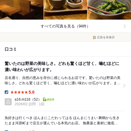
すべての写真を見る（94件）
広告を非表示
口コミ
驚いたのは野菜の美味しさ。どれも驚くほど甘く、噛むほどに
濃い味わいが広がります。
店名通り、自然の恵みを存分に感じられるお店です。驚いたのは野菜の美
味しさ。どれも驚くほど甘く、噛むほどに濃い味わいが広がります。ま
た、直接仕入れているというお魚も鮮度抜群。その良さ...
5.0
Dinner:
a16.m116
（52）
2026/02 訪問
1回
魚好きは行くべき ほんまにこだわってはる ほんまにうまい 舞鶴から生き
たまま河原町まで店主が運んでいる本気のお店。 無農薬と素材に徹底的
にこだわってはります。美味しいものが...