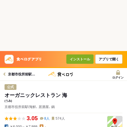
インストール
アプリで開く
京都市役所前駅グルメへ
ログイン
公式
オーガニックレストラン 海
(うみ)
京都市役所前駅/海鮮､ 居酒屋､ 鍋
3.05
8
人
574
人
￥6,000～￥7,999
-