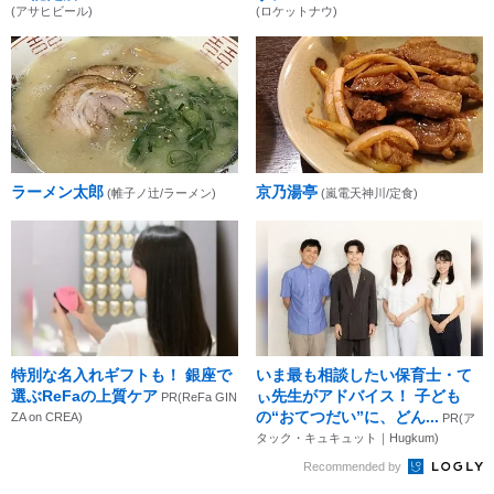
(アサヒビール)
(ロケットナウ)
ラーメン太郎
京乃湯亭
(帷子ノ辻/ラーメン)
(嵐電天神川/定食)
特別な名入れギフトも！ 銀座で
いま最も相談したい保育士・て
選ぶReFaの上質ケア
ぃ先生がアドバイス！ 子ども
PR(ReFa GIN
の“おてつだい”に、どん...
ZA on CREA)
PR(ア
タック・キュキュット｜Hugkum)
Recommended by