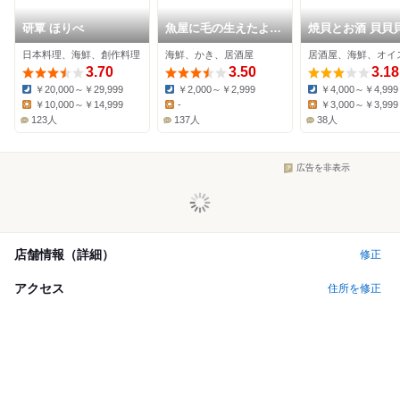
研覃 ほりべ
魚屋に毛の生えたよう
焼貝とお酒 貝貝
なお店 京都つりや
ごひいき〜
日本料理、海鮮、創作料理
海鮮、かき、居酒屋
3.70
3.50
3.18
￥20,000～￥29,999
￥2,000～￥2,999
￥4,000～￥4,999
Dinner:
Dinner:
Dinner:
￥10,000～￥14,999
-
￥3,000～￥3,999
Lunch:
Lunch:
Lunch:
123人
137人
38人
広告を非表示
店舗情報（詳細）
修正
アクセス
住所を修正