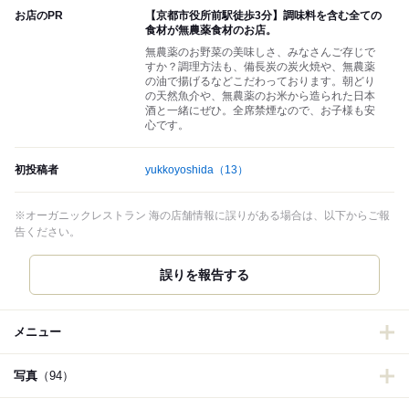
お店のPR
【京都市役所前駅徒歩3分】調味料を含む全ての
食材が無農薬食材のお店。
無農薬のお野菜の美味しさ、みなさんご存じで
すか？調理方法も、備長炭の炭火焼や、無農薬
の油で揚げるなどこだわっております。朝どり
の天然魚介や、無農薬のお米から造られた日本
酒と一緒にぜひ。全席禁煙なので、お子様も安
心です。
初投稿者
yukkoyoshida
（13）
※オーガニックレストラン 海の店舗情報に誤りがある場合は、以下からご報
告ください。
誤りを報告する
メニュー
写真
（94）