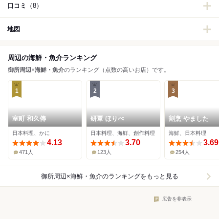
口コミ
（8）
地図
周辺の海鮮・魚介ランキング
御所周辺
×
海鮮・魚介
のランキング（点数の高いお店）です。
1
2
3
室町 和久傳
研覃 ほりべ
割烹 やました
日本料理、かに
日本料理、海鮮、創作料理
海鮮、日本料理
4.13
3.70
3.69
471人
123人
254人
御所周辺×海鮮・魚介
のランキングをもっと見る
広告を非表示