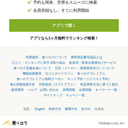
予約も簡単。空席をスムーズに検索
会員登録なし。すぐに利用開始
アプリで開く
アプリなら1ヶ月無料でランキング検索！
利用規約
食べログについて
携帯電話番号認証とは
口コミ・ランキングに対する取り組み
飲食店・飲食企業様向けサービス
食べログ店舗会員について
広告（メーカー・団体様等向け）について
機能改善要望
口コミガイドライン
食べログプレミアム
食べログプレミアム無料クーポン
ネット予約（リクエスト予約）
個人情報保護方針
外部送信（オプトアウト）
特定商取引法に基づく表記
推奨環境
ヘルプ・お問い合わせ
採用情報
企業情報
キーワード一覧
サイトマップ
チェーン一覧
言語：
English
简体中文
繁體中文
한국어
日本語
©Kakaku.com, Inc.