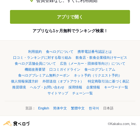
会員登録なし。すぐに利用開始
アプリで開く
アプリなら1ヶ月無料でランキング検索！
利用規約
食べログについて
携帯電話番号認証とは
口コミ・ランキングに対する取り組み
飲食店・飲食企業様向けサービス
食べログ店舗会員について
広告（メーカー・団体様等向け）について
機能改善要望
口コミガイドライン
食べログプレミアム
食べログプレミアム無料クーポン
ネット予約（リクエスト予約）
個人情報保護方針
外部送信（オプトアウト）
特定商取引法に基づく表記
推奨環境
ヘルプ・お問い合わせ
採用情報
企業情報
キーワード一覧
サイトマップ
チェーン一覧
言語：
English
简体中文
繁體中文
한국어
日本語
©Kakaku.com, Inc.