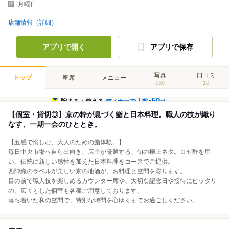
月曜日
店舗情報（詳細）
アプリで開く
アプリで保存
写真
口コミ
トップ
座席
メニュー
130
10
50
貯まる・使える
ディナーで人数×
pt
【個室・貸切◎】京の粋が息づく鮨と日本料理。職人の技が織り
なす、一期一会のひととき。
【五感で愉しむ、大人のための鮨体験。】
毎日中央市場へ自ら出向き、店主が厳選する、旬の極上ネタ。ロゼ酢を用
い、伝統に新しい感性を加えた日本料理をコースでご提供。
西陣織のラベルが美しい京の地酒が、お料理と空間を彩ります。
目の前で職人技を楽しめるカウンター席や、大切な記念日や接待にピッタリ
の、広々とした個室も各種ご用意しております。
落ち着いた和の空間で、特別な時間を心ゆくまでお過ごしください。