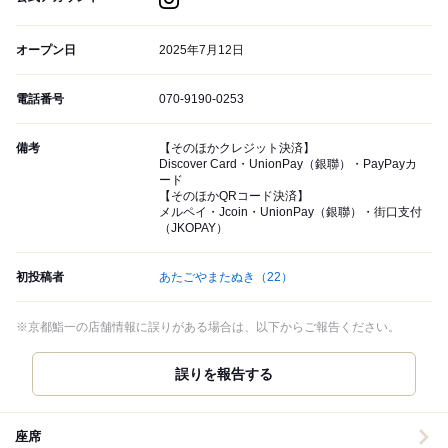
オープン日
2025年7月12日
電話番号
070-9190-0253
備考
【そのほかクレジット決済】
Discover Card・UnionPay（銀聯）・PayPayカ
ード
【そのほかQRコード決済】
メルペイ・Jcoin・UnionPay（銀聯）・街口支付
（JKOPAY）
初投稿者
あたごやまたぬき
（22）
※京都鮨一の店舗情報に誤りがある場合は、以下からご報告ください。
誤りを報告する
座席