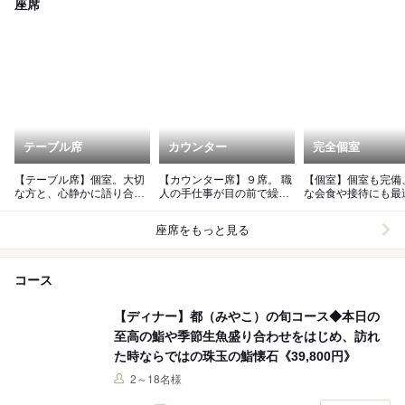
座席
テーブル席
カウンター
完全個室
【テーブル席】個室。大切
【カウンター席】９席。 職
【個室】個室も完備
な方と、心静かに語り合う
人の手仕事が目の前で繰り
な会食や接待にも最
ひとときを。最大8名ま
広げられるカウンター
す。貸切も承ってお
で。
す。
座席をもっと見る
コース
【ディナー】都（みやこ）の旬コース◆本日の
至高の鮨や季節生魚盛り合わせをはじめ、訪れ
た時ならではの珠玉の鮨懐石《39,800円》
2～18名様