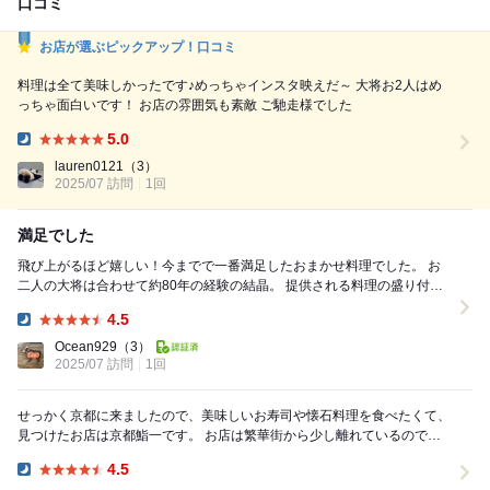
口コミ
お店が選ぶピックアップ！口コミ
料理は全て美味しかったです♪めっちゃインスタ映えだ～ 大将お2人はめ
っちゃ面白いです！ お店の雰囲気も素敵 ご馳走様でした
5.0
Dinner:
lauren0121
（3）
2025/07 訪問
1回
満足でした
飛び上がるほど嬉しい！今までで一番満足したおまかせ料理でした。 お
二人の大将は合わせて約80年の経験の結晶。 提供される料理の盛り付
け、食材選び、調理、すべてに真心が込められて...
4.5
Dinner:
Ocean929
（3）
2025/07 訪問
1回
せっかく京都に来ましたので、美味しいお寿司や懐石料理を食べたくて、
見つけたお店は京都鮨一です。 お店は繁華街から少し離れているので、
徒歩プラス電車でも行けますが、せっかく京都...
4.5
Dinner: