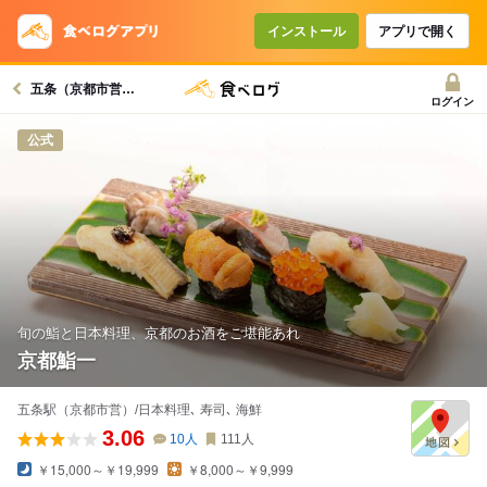
インストール
アプリで開く
五条（京都市営）駅グルメへ
ログイン
公式
旬の鮨と日本料理、京都のお酒をご堪能あれ
京都鮨一
五条駅（京都市営）/日本料理､ 寿司､ 海鮮
3.06
10
人
111
人
￥15,000～￥19,999
￥8,000～￥9,999