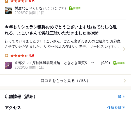
4.5
Lunch:
忖度なるべくしないように
（56）
2026/07 訪問
1回
今年もミシュラン獲得おめでとうございます❗️おもてなし心溢
れる、よこいさんで美味三昧いただきました‼️の巻❗️
行ってまいりましたァ‼️ よこいさん、ごだん宮ざわさんのご紹介で お邪魔
させていただきました。 いや〜お店の佇まい、料理、サービス いずれも
素晴らしかったです。 この...
4.6
Lunch:
京都グルメ探検隊風雲龍虎編！ときどき滋賀&ニッポン
（980）
2026/05 訪問
1回
口コミをもっと見る（79人）
店舗情報（詳細）
修正
アクセス
住所を修正