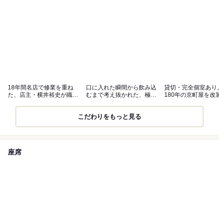
18年間名店で修業を重ね
口に入れた瞬間から飲み込
貸切・完全個室あり
た、店主・横井裕史が織り
むまで考え抜かれた、極上
180年の京町屋を改
なす京料理
の料理を堪能
上質な和空間
こだわりをもっと見る
座席