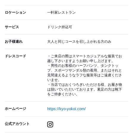
ロケーション
一軒家レストラン
サービス
ドリンク持込可
お子様連れ
大人と同じコースを召し上がれる方のみ
ドレスコード
・ご来店の際はスマートカジュアルな服装でお
越し下さいますようお願い申し上げます。
・男性のお客様のハーフパンツ、タンクトッ
プ、スポーツサンダル類の着用、またはそれと
見間違えるようなラフな服装等はご遠慮くださ
いませ。
・当店ではおくつろぎいただける様、お履き物
は脱いでいただいております。素足の方は靴下
をご持参ください。
ホームページ
https://kyo-yokoi.com/
公式アカウント