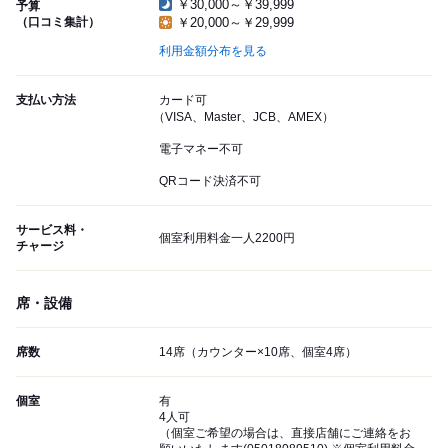
￥30,000～￥39,999
予算
（口コミ集計）
￥20,000～￥29,999
利用金額分布を見る
支払い方法
カード可
（VISA、Master、JCB、AMEX）
電子マネー不可
QRコード決済不可
サービス料・
個室利用料金一人2200円
チャージ
席・設備
席数
14席（カウンター×10席、個室4席）
個室
有
4人可
（個室ご希望の場合は、直接店舗にご連絡をお