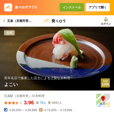
インストール
アプリで開く
五条（京都市営）駅グルメへ
ログイン
公式
長年名店で修業した店主による上質な京料理
よこい
五条駅（京都市営）/日本料理
3.96
79
人
4692
人
￥20,000～￥29,999
￥15,000～￥19,999