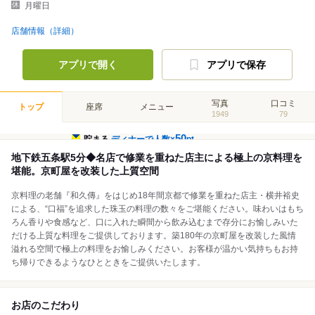
月曜日
店舗情報（詳細）
アプリで開く
アプリで保存
写真
口コミ
トップ
座席
メニュー
1949
79
50
貯まる
ディナーで人数×
pt
地下鉄五条駅5分◆名店で修業を重ねた店主による極上の京料理を
堪能。京町屋を改装した上質空間
京料理の老舗『和久傳』をはじめ18年間京都で修業を重ねた店主・横井裕史
による、“口福”を追求した珠玉の料理の数々をご堪能ください。味わいはもち
ろん香りや食感など、口に入れた瞬間から飲み込むまで存分にお愉しみいた
だける上質な料理をご提供しております。築180年の京町屋を改装した風情
溢れる空間で極上の料理をお愉しみください。お客様が温かい気持ちもお持
ち帰りできるようなひとときをご提供いたします。
お店のこだわり