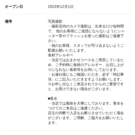
オープン日
2023年12月1日
備考
写真撮影
・撮影店内のカメラ撮影は、出来るだけ短時間
で、 他のお客様にご迷惑にならないようにシャ
ッター音やフラッシュを使った撮影はご遠慮下
さい。
・他のお客様、スタッフが写り込まないようご
配慮お願いいたします。
食材アレルギー
・当店ではおまかせコースをご用意しているた
め、ご予約時に食材のアレルギー、お召し上が
りになれない食材等をお伺いしております。
・お連れ様にもご確認いただき、必ず「特記事
項」にご記入いただきますようお願いします。
※お申し出なくご来店されてからのご要望です
と、お受けできない場合がございます。
■香水
・当店では風味を大事にしております。香水を
つけてのご来店はご遠慮ください。
店主の判断で入店をお断りさせていただく場合
がございます。ご理解、ご協力をお願いいたし
ます。