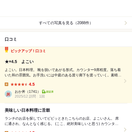
すべての写真を見る（2088件）
口コミ
ピックアップ！口コミ
★×4.5 よこい
よこい。日本料理。 靴を脱いであがる形式。カウンター9席程度。落ち着
いた和の雰囲気。お手洗いには中庭のある渡り廊下を渡っていく。素晴ら
しい雰囲気。若い店主をはじめ、お店の皆さんの温かい接客も素晴らし
4.5
い。居心地が最高に良い。 ランチのコースをいただいた。からすみもち
Lunch:
を追加して、19200円...
おか丼
（1741）
2025/12 訪問
1回
美味しい日本料理に舌鼓
ランチのお店を探していてビビッときたこちらのお店、よこいさん。 席
に通され、なんとなく感じる。 (ここ、絶対美味しいと思う) カウンター
から見える整えられた景色に心が躍り...