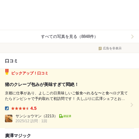
すべての写真を見る（8848件）
広告を非表示
口コミ
ピックアップ！口コミ
猪のクレープ包みが美味すぎて悶絶！
京都に仕事があり、よしこの日美味しいご飯食べれるな〜と食べログ見て
たらドンピシャで予約取れて初訪問です！ 久しぶりに広澤シェフとお会
いしました！ 覚えてくれてました！ 北新地の蓮心でオープンしたての頃
4.5
からやからもう何年振りやろ〜！笑 ■The Tabelog Award 2025 S...
Dinner:
サンショウマン
（2213）
2025/12 訪問
1回
廣澤マジック