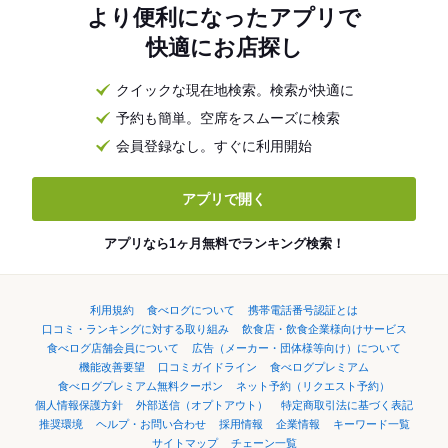
より便利になったアプリで
快適にお店探し
クイックな現在地検索。検索が快適に
予約も簡単。空席をスムーズに検索
会員登録なし。すぐに利用開始
アプリで開く
アプリなら1ヶ月無料でランキング検索！
利用規約
食べログについて
携帯電話番号認証とは
口コミ・ランキングに対する取り組み
飲食店・飲食企業様向けサービス
食べログ店舗会員について
広告（メーカー・団体様等向け）について
機能改善要望
口コミガイドライン
食べログプレミアム
食べログプレミアム無料クーポン
ネット予約（リクエスト予約）
個人情報保護方針
外部送信（オプトアウト）
特定商取引法に基づく表記
推奨環境
ヘルプ・お問い合わせ
採用情報
企業情報
キーワード一覧
サイトマップ
チェーン一覧