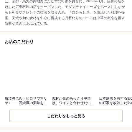
立。京都・烏丸の路地奥にたたずむ町家を舞台に、2023年3月、自身の名を
冠した広東料理の店をオープンした。モダンチャイニーズをベースにしなが
らも和食やフレンチの技法を取り入れ、「自分らしさ」を表現した料理を提
案。叉焼や旬の食材を中心に構成する月替わりのコースは中華の概念を覆す
新鮮な驚きにあふれている。
お店のこだわり
廣澤将也氏（ヒロサワマサ
素材が命のあっさり中華
日本庭園を有する築1
ヤ）――高純度の美味を求
は、ワインと合わせたい上
の町家を改装した温
めて
品な味わい
ある空間
こだわりをもっと見る