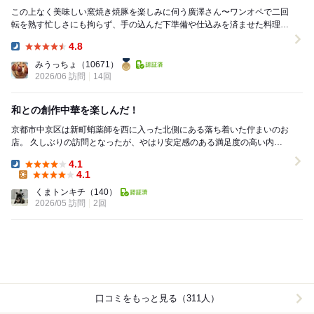
この上なく美味しい窯焼き焼豚を楽しみに伺う廣澤さん〜ワンオペで二回
転を熟す忙しさにも拘らず、手の込んだ下準備や仕込みを済ませた料理は
完成度と満足度が高く、思わず"美味しい"と言葉が...
4.8
Dinner:
みうっちょ
（10671）
2026/06 訪問
14回
和との創作中華を楽しんだ！
京都市中京区は新町蛸薬師を西に入った北側にある落ち着いた佇まいのお
店。 久しぶりの訪問となったが、やはり安定感のある満足度の高い内容
だった。 店内のカウンターはゆとりある造りで...
4.1
Dinner:
4.1
Lunch:
くまトンキチ
（140）
2026/05 訪問
2回
口コミをもっと見る（311人）