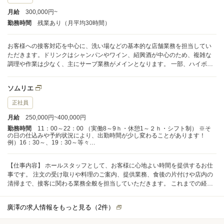
月給
300,000円~
勤務時間
残業あり（月平均30時間）
お客様への接客対応を中心に、洗い場などの基本的な店舗業務を担当してい
ただきます。ドリンクはシャンパンやワイン、紹興酒が中心のため、複雑な
調理や作業は少なく、主にサーブ業務がメインとなります。 一部、ハイボー
ルなどの簡単なドリンク作成をお願いすることはあります。
ソムリエ
正社員
月給
250,000円~400,000円
勤務時間
11：00～22：00 （実働8～9ｈ・休憩1～２ｈ・シフト制） ※そ
の日の仕込みや予約状況により、出勤時間が少し変わることがあります！
例）16：30～、19：30～等々…
【仕事内容】 ホールスタッフとして、お客様に心地よい時間を提供するお仕
事です。 注文の受け取りや料理のご案内、提供業務、食後の片付けや店内の
清掃まで、接客に関わる業務全般を担当していただきます。 これまでの経験
や習熟度に合わせて、できることから少しずつお任せしていくので安心して
ください。 ゆくゆくはワインの知識を活かし、お料理とのペアリング提案な
廣澤の求人情報をもっと見る（
2
件）
ど、特別なディナータイムを演出する役割も期待しています。