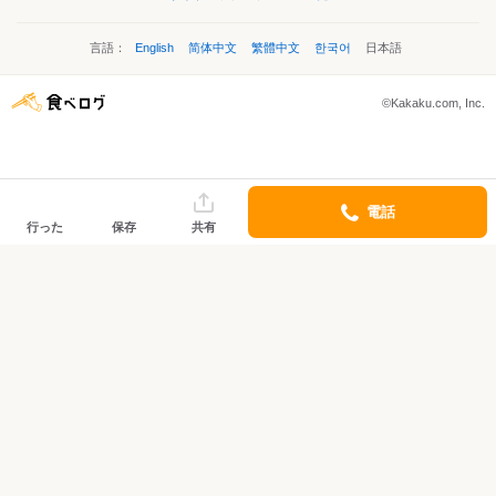
言語：
English
简体中文
繁體中文
한국어
日本語
©Kakaku.com, Inc.
電話
行った
保存
共有