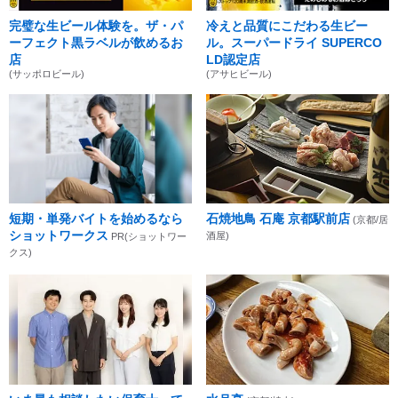
完璧な生ビール体験を。ザ・パ
冷えと品質にこだわる生ビー
ーフェクト黒ラベルが飲めるお
ル。スーパードライ SUPERCO
店
LD認定店
(サッポロビール)
(アサヒビール)
短期・単発バイトを始めるなら
石焼地鳥 石庵 京都駅前店
(京都/居
ショットワークス
酒屋)
PR(ショットワー
クス)