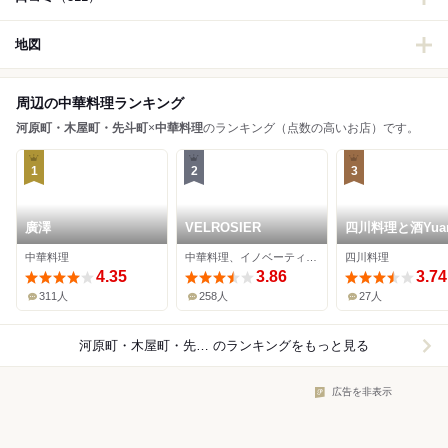
地図
周辺の中華料理ランキング
河原町・木屋町・先斗町
×
中華料理
のランキング（点数の高いお店）です。
1
2
3
廣澤
VELROSIER
四川料理と酒Yua
中華料理
中華料理、イノベーティブ、創作料理
四川料理
4.35
3.86
3.74
311人
258人
27人
河原町・木屋町・先斗町×中華料理
のランキングをもっと見る
広告を非表示