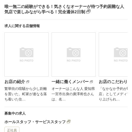
唯一無二の経験ができる！気さくなオーナーが待つ予約困難な人
気店で楽しみながら学べる！完全週休2日制
求人に関する店舗情報
お店の紹介
一緒に働くメンバー
お店のこだわり
繁華街の喧騒から少し距離
オーナーはこんな人 愛知県
「なかなか予約が取
を置いた、町家が連なる落
一宮市出身の廣澤将也さん
店」としてメディア
ち着いた住…
は、名…
り上げられ…
募集中の求人
ホールスタッフ・サービススタッフ
正社員