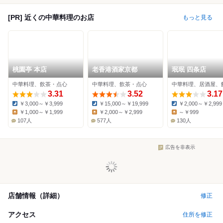
[PR] 近くの中華料理のお店
もっと見る
桃園亭 本店
老香港酒家京都
珉珉 四条店
中華料理、飲茶・点心
中華料理、飲茶・点心
中華料理、居酒屋、
3.31
3.52
3.17
￥3,000～￥3,999
￥15,000～￥19,999
￥2,000～￥2,999
Dinner:
Dinner:
Dinner:
￥1,000～￥1,999
￥2,000～￥2,999
～￥999
Lunch:
Lunch:
Lunch:
107人
577人
130人
広告を非表示
店舗情報（詳細）
修正
アクセス
住所を修正