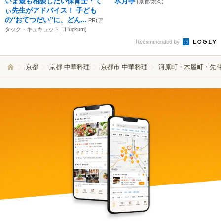
いま最も相談したい保育士・て
水月亭
(京都/焼肉)
ぃ先生がアドバイス！ 子ども
の“おてつだい”に、どん...
PR(ア
タック・キュキュット｜Hugkum)
Recommended by
京都
京都 中華料理
京都市 中華料理
河原町・木屋町・先斗