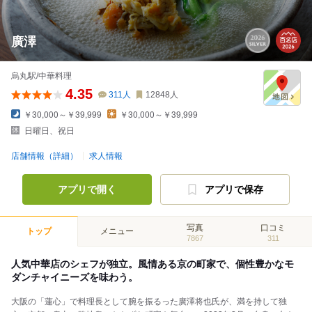
廣澤
烏丸駅/中華料理
4.35
311
人
12848
人
￥30,000～￥39,999
￥30,000～￥39,999
日曜日、祝日
店舗情報（詳細）
求人情報
アプリで開く
アプリで保存
写真
口コミ
トップ
メニュー
7867
311
人気中華店のシェフが独立。風情ある京の町家で、個性豊かなモ
ダンチャイニーズを味わう。
大阪の「蓮心」で料理長として腕を振るった廣澤将也氏が、満を持して独