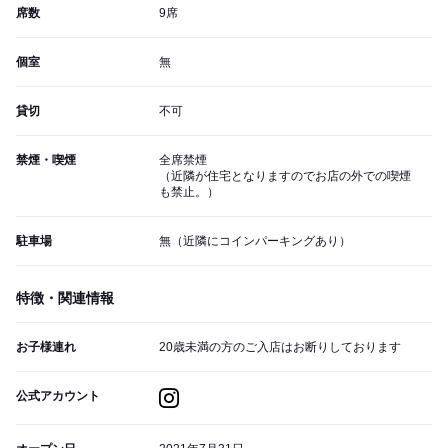
席数
9席
個室
無
貸切
不可
禁煙・喫煙
全席禁煙
（近隣が住宅となりますのでお店の外での喫煙
も禁止。）
駐車場
無（近隣にコインパーキングあり）
特徴・関連情報
お子様連れ
20歳未満の方のご入店はお断りしております
公式アカウント