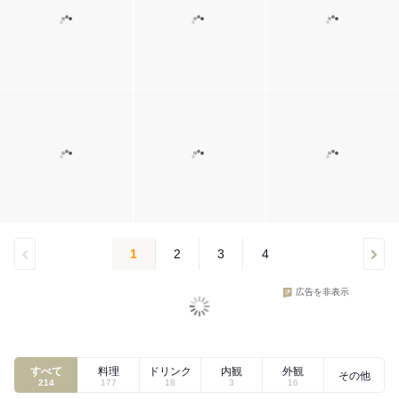
1
2
3
4
広告を非表示
すべて
料理
ドリンク
内観
外観
その他
214
177
18
3
16