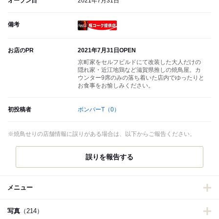
オープン日
2021年7月31日
備考
瓶コーク提供店
お店のPR
2021年7月31日OPEN
京町家をセルフビルドにて改装した大人だけの
隠れ家・近江地鶏など滋賀県推しの焼鳥屋。カ
ウンター9席のみの落ち着いた店内でゆったりと
お食事をお愉しみください。
初投稿者
ボンバーT
（0）
※焼鳥せりの店舗情報に誤りがある場合は、以下からご報告ください。
誤りを報告する
メニュー
写真
（214）