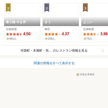
1
2
3
富小路 やま岸
きう
よこい
日本料理
寿司
日本料理
4.50
4.37
3.96
661人
238人
79人
河原町・木屋町・先斗町
のレストラン情報を見る
関連の情報をすべて表示する
広告を非表示