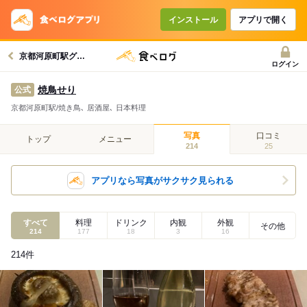
インストール
アプリで開く
京都河原町駅グルメへ
ログイン
焼鳥せり
公式
京都河原町駅/焼き鳥､ 居酒屋､ 日本料理
写真
口コミ
トップ
メニュー
214
25
アプリなら写真がサクサク見られる
すべて
料理
ドリンク
内観
外観
その他
214
177
18
3
16
214
件