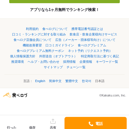
アプリなら1ヶ月無料でランキング検索！
利用規約
食べログについて
携帯電話番号認証とは
口コミ・ランキングに対する取り組み
飲食店・飲食企業様向けサービス
食べログ店舗会員について
広告（メーカー・団体様等向け）について
機能改善要望
口コミガイドライン
食べログプレミアム
食べログプレミアム無料クーポン
ネット予約（リクエスト予約）
個人情報保護方針
外部送信（オプトアウト）
特定商取引法に基づく表記
推奨環境
ヘルプ・お問い合わせ
採用情報
企業情報
キーワード一覧
サイトマップ
チェーン一覧
言語：
English
简体中文
繁體中文
한국어
日本語
©Kakaku.com, Inc.
電話
行った
保存
共有