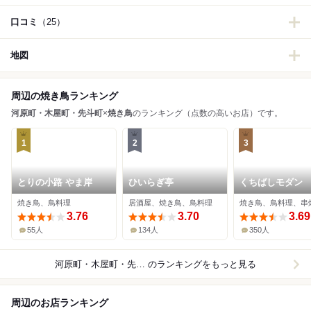
口コミ
（25）
地図
周辺の焼き鳥ランキング
河原町・木屋町・先斗町
×
焼き鳥
のランキング（点数の高いお店）です。
1
2
3
とりの小路 やま岸
ひいらぎ亭
くちばしモダン
焼き鳥、鳥料理
居酒屋、焼き鳥、鳥料理
焼き鳥、鳥料理、串
3.76
3.70
3.69
55人
134人
350人
河原町・木屋町・先斗町×焼き鳥
のランキングをもっと見る
周辺のお店ランキング