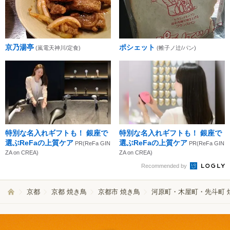
京乃湯亭
ポシェット
(嵐電天神川/定食)
(帷子ノ辻/パン)
特別な名入れギフトも！ 銀座で
特別な名入れギフトも！ 銀座で
選ぶReFaの上質ケア
選ぶReFaの上質ケア
PR(ReFa GIN
PR(ReFa GIN
ZA on CREA)
ZA on CREA)
Recommended by
京都
京都 焼き鳥
京都市 焼き鳥
河原町・木屋町・先斗町 