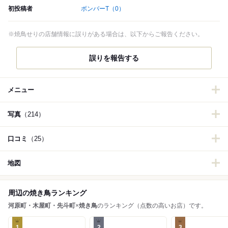
初投稿者
ボンバーT
（0）
※焼鳥せりの店舗情報に誤りがある場合は、以下からご報告ください。
誤りを報告する
メニュー
写真
（214）
口コミ
（25）
地図
周辺の焼き鳥ランキング
河原町・木屋町・先斗町
×
焼き鳥
のランキング（点数の高いお店）です。
1
2
3