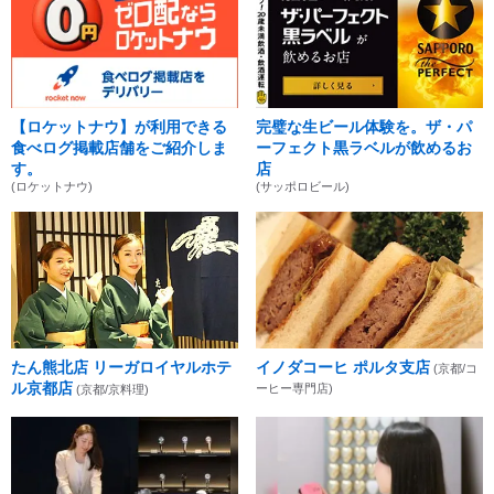
【ロケットナウ】が利用できる
完璧な生ビール体験を。ザ・パ
食べログ掲載店舗をご紹介しま
ーフェクト黒ラベルが飲めるお
す。
店
(ロケットナウ)
(サッポロビール)
たん熊北店 リーガロイヤルホテ
イノダコーヒ ポルタ支店
(京都/コ
ル京都店
ーヒー専門店)
(京都/京料理)