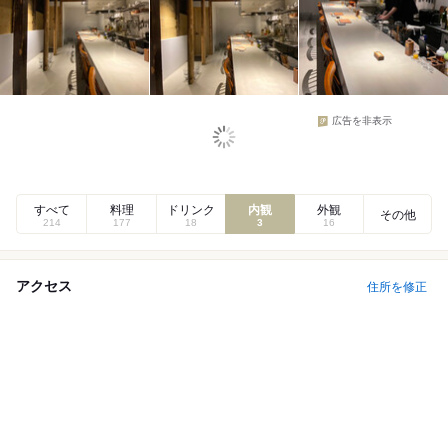
広告を非表示
すべて
料理
ドリンク
内観
外観
その他
214
177
18
3
16
アクセス
住所を修正