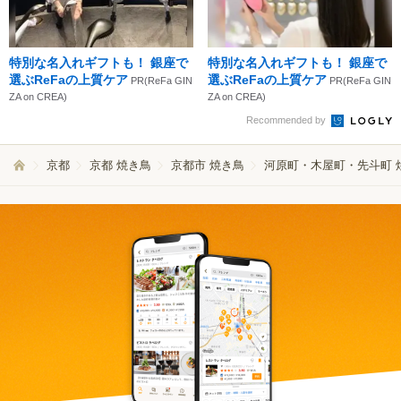
特別な名入れギフトも！ 銀座で
特別な名入れギフトも！ 銀座で
選ぶReFaの上質ケア
選ぶReFaの上質ケア
PR(ReFa GIN
PR(ReFa GIN
ZA on CREA)
ZA on CREA)
Recommended by
京都
京都 焼き鳥
京都市 焼き鳥
河原町・木屋町・先斗町 