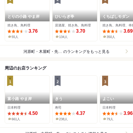
とりの小路 やま岸
ひいらぎ亭
くちばしモダン
焼き鳥、鳥料理
居酒屋、焼き鳥、鳥料理
焼き鳥、鳥料理、串
3.76
3.70
3.69
55人
134人
350人
河原町・木屋町・先斗町×焼き鳥
のランキングをもっと見る
周辺のお店ランキング
1
2
3
富小路 やま岸
きう
よこい
日本料理
寿司
日本料理
4.50
4.37
3.96
661人
238人
79人