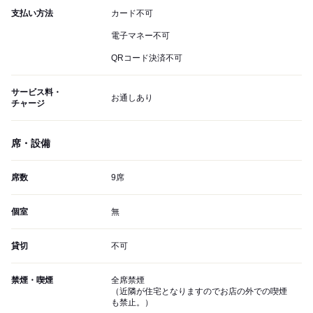
支払い方法
カード不可
電子マネー不可
QRコード決済不可
サービス料・
お通しあり
チャージ
席・設備
席数
9席
個室
無
貸切
不可
禁煙・喫煙
全席禁煙
（近隣が住宅となりますのでお店の外での喫煙
も禁止。）