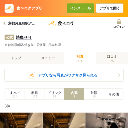
インストール
アプリで開く
京都河原町駅グルメへ
ログイン
焼鳥せり
公式
京都河原町駅/焼き鳥､ 居酒屋､ 日本料理
写真
口コミ
トップ
メニュー
214
25
アプリなら写真がサクサク見られる
すべて
料理
ドリンク
内観
外観
その他
214
177
18
3
16
3
件