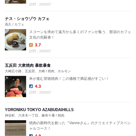
Lunch:
訪問：2026/07
ナス・ショウゾウ カフェ
高久 / カフェ
スコーンを求めて遠方から多くのファンが集う、那須のカフェ
文化の先駆者！
3.7
Lunch:
訪問：2026/07
五反田 大衆焼肉 暴飲暴食
大崎広小路、五反田、大崎 / 焼肉、ホルモン
米が進む背徳焼肉！この価格で満足感がすごい！
4.3
Dinner:
訪問：2026/07
YORONIKU TOKYO AZABUDAIHILLS
神谷町、六本木一丁目、麻布十番 / 焼肉
焼肉の新時代を創った『Vanneさん』のクリエイティブスペシ
ャルコース！