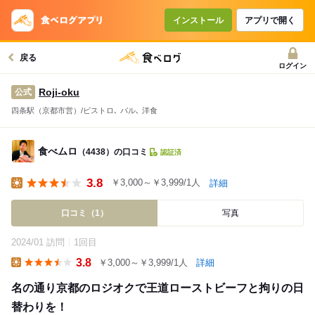
インストール
アプリで開く
戻る
ログイン
Roji-oku
公式
四条駅（京都市営）/ビストロ､ バル､ 洋食
食べムロ
（4438）の口コミ
認証済
3.8
￥3,000～￥3,999/1人
詳細
Lunch
口コミ（1）
写真
2024/01 訪問
1回目
3.8
￥3,000～￥3,999/1人
詳細
Lunch
名の通り京都のロジオクで王道ローストビーフと拘りの日
替わりを！