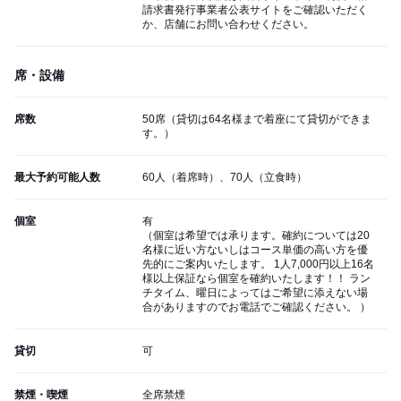
請求書発行事業者公表サイトをご確認いただく
か、店舗にお問い合わせください。
席・設備
席数
50席（貸切は64名様まで着座にて貸切ができま
す。）
最大予約可能人数
60人（着席時）、70人（立食時）
個室
有
（個室は希望では承ります。確約については20
名様に近い方ないしはコース単価の高い方を優
先的にご案内いたします。 1人7,000円以上16名
様以上保証なら個室を確約いたします！！ ラン
チタイム、曜日によってはご希望に添えない場
合がありますのでお電話でご確認ください。 ）
貸切
可
禁煙・喫煙
全席禁煙