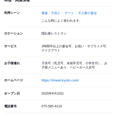
特徴・関連情報
利用シーン
家族・子供と
デート
大人数の宴会
こんな時によく使われます。
ロケーション
隠れ家レストラン
サービス
2時間半以上の宴会可、お祝い・サプライズ可、
テイクアウト
お子様連れ
子供可（乳児可、未就学児可、小学生可）、お
子様メニューあり、ベビーカー入店可
ホームページ
https://rmeet-kyoto.com/
オープン日
2020年8月10日
電話番号
075-585-4218