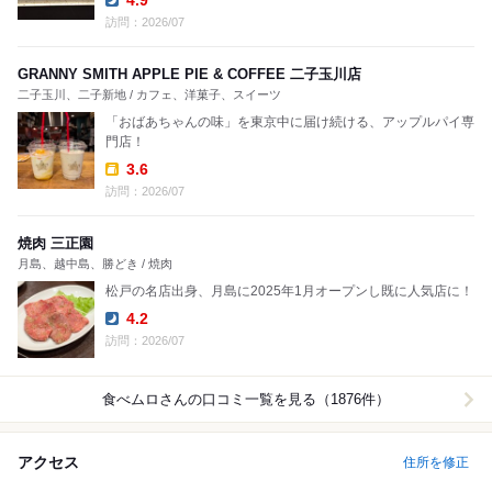
4.9
Dinner:
訪問：2026/07
GRANNY SMITH APPLE PIE & COFFEE 二子玉川店
二子玉川、二子新地 / カフェ、洋菓子、スイーツ
「おばあちゃんの味」を東京中に届け続ける、アップルパイ専
門店！
3.6
Takeout:
訪問：2026/07
焼肉 三正園
月島、越中島、勝どき / 焼肉
松戸の名店出身、月島に2025年1月オープンし既に人気店に！
4.2
Dinner:
訪問：2026/07
食べムロ
さんの口コミ一覧を見る（1876件）
アクセス
住所を修正