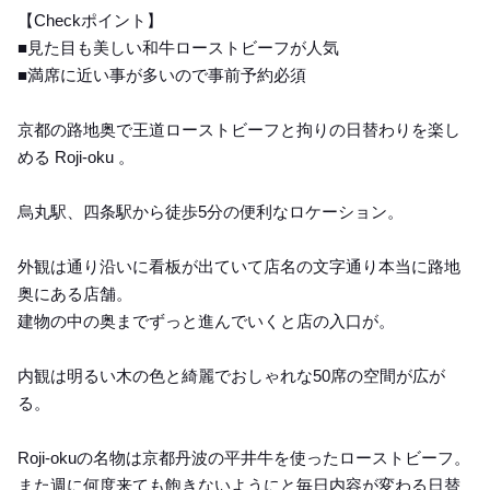
【Checkポイント】
■見た目も美しい和牛ローストビーフが人気
■満席に近い事が多いので事前予約必須
京都の路地奥で王道ローストビーフと拘りの日替わりを楽し
める Roji-oku 。
烏丸駅、四条駅から徒歩5分の便利なロケーション。
外観は通り沿いに看板が出ていて店名の文字通り本当に路地
奥にある店舗。
建物の中の奥までずっと進んでいくと店の入口が。
内観は明るい木の色と綺麗でおしゃれな50席の空間が広が
る。
Roji-okuの名物は京都丹波の平井牛を使ったローストビーフ。
また週に何度来ても飽きないようにと毎日内容が変わる日替