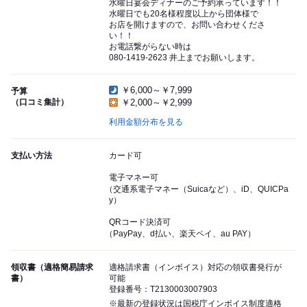
水曜日宴会ディナーのご予約承っています！！
水曜日でも20名様程度以上から団体様で
お店を開けますので、お問い合わせくださ
い！！
お電話繋がらない時は
080-1419-2623 井上までお願いします。
￥6,000～￥7,999
予算
（口コミ集計）
￥2,000～￥2,999
利用金額分布を見る
支払い方法
カード可
電子マネー可
（交通系電子マネー（Suicaなど）、iD、QUICPa
y）
QRコード決済可
（PayPay、d払い、楽天ペイ、au PAY）
領収書（適格簡易請求
適格請求書（インボイス）対応の領収書発行が
書）
可能
登録番号：T2130003007903
※最新の登録状況は国税庁インボイス制度適格