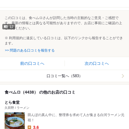
この口コミは、食べムロさんが訪問した当時の主観的なご意見・ご感想で
す。最新の情報とは異なる可能性がありますので、お店に事前にご確認の上
12
ご利用ください。
※ 利用規約に違反している口コミは、以下のリンクから報告することができ
ます。
>> 問題のある口コミを報告する
前の口コミへ
次の口コミへ
口コミ一覧へ（583）
食べムロ（4438） の他のお店の口コミ
とら食堂
久田野 / ラーメン
田んぼの真ん中に、整理券を求めて人が集まる白河ラーメン元
祖！
3.6