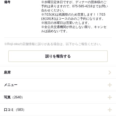
備考
※水曜日定休日ですが、ディナーの団体様のご
予約は承りますので、075-585-4218までお問い
合わせください。
※7/15(水)は祇園祭のため営業します！！7/15
(水)16(木)はコースのみのご予約になります。
※祝日の水曜日は営業いたします。
※全公共交通機関が停止しない限り、キャンセ
ルは認めないです。
※Roji-okuの店舗情報に誤りがある場合は、以下からご報告ください。
誤りを報告する
座席
メニュー
写真
（2640）
口コミ
（583）