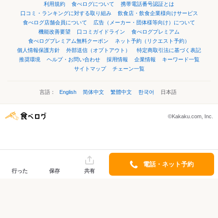
利用規約
食べログについて
携帯電話番号認証とは
口コミ・ランキングに対する取り組み
飲食店・飲食企業様向けサービス
食べログ店舗会員について
広告（メーカー・団体様等向け）について
機能改善要望
口コミガイドライン
食べログプレミアム
食べログプレミアム無料クーポン
ネット予約（リクエスト予約）
個人情報保護方針
外部送信（オプトアウト）
特定商取引法に基づく表記
推奨環境
ヘルプ・お問い合わせ
採用情報
企業情報
キーワード一覧
サイトマップ
チェーン一覧
言語：
English
简体中文
繁體中文
한국어
日本語
©Kakaku.com, Inc.
電話・ネット予約
行った
保存
共有