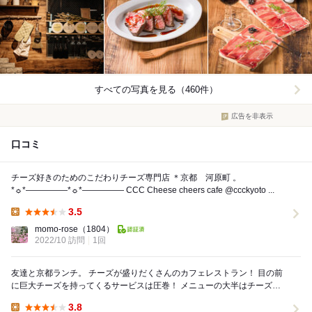
すべての写真を見る（460件）
広告を非表示
口コミ
チーズ好きのためのこだわりチーズ専門店 ＊京都 河原町 。
*☼*―――――*☼*――――― CCC Cheese cheers cafe @ccckyoto ...
3.5
Lunch:
momo-rose
（1804）
2022/10 訪問
1回
友達と京都ランチ。 チーズが盛りだくさんのカフェレストラン！ 目の前
に巨大チーズを持ってくるサービスは圧巻！ メニューの大半はチーズ系
のメニューで、チーズ好きにはたまらないお...
3.8