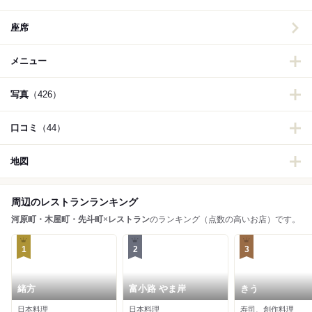
座席
メニュー
写真
（426）
口コミ
（44）
地図
周辺のレストランランキング
河原町・木屋町・先斗町
×
レストラン
のランキング（点数の高いお店）です。
1
2
3
緒方
富小路 やま岸
きう
日本料理
日本料理
寿司、創作料理