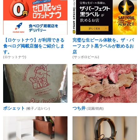
【ロケットナウ】が利用できる
完璧な生ビール体験を。ザ・パ
食べログ掲載店舗をご紹介しま
ーフェクト黒ラベルが飲めるお
す。
店
(ロケットナウ)
(サッポロビール)
ポシェット
つち井
(帷子ノ辻/パン)
(花園/焼肉)