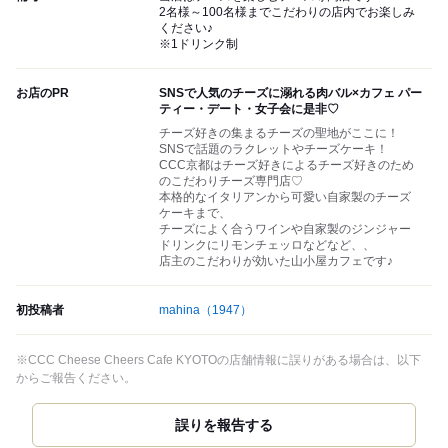
2名様～100名様までこだわりの店内でお楽しみ
ください♪
※1ドリンク制
お店のPR
SNSで人気のチーズに溺れる肉バル×カフェ パー
ティー・デート・女子会に是非♡
チーズ好きの集まるチーズの聖地がここに！
SNSで話題のラクレットやチーズケーキ！
CCC京都はチーズ好きによるチーズ好きのため
のこだわりチーズ専門店♡
本格的なイタリアンから可愛い自家製のチーズ
ケーキまで、
チーズによく合うワインや自家製のジンジャー
ドリンクにリモンチェッロなどなど、、
店主のこだわりが効いた山小屋カフェです♪
初投稿者
mahina
（1947）
※CCC Cheese Cheers Cafe KYOTOの店舗情報に誤りがある場合は、以下
からご報告ください。
誤りを報告する