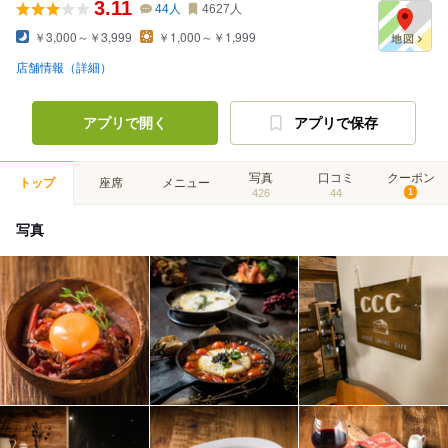
3.11
44
人
4627
人
￥3,000～￥3,999
￥1,000～￥1,999
店舗情報（詳細）
アプリで開く
アプリで保存
写真
口コミ
クーポン
トップ
座席
メニュー
426
44
1
写真