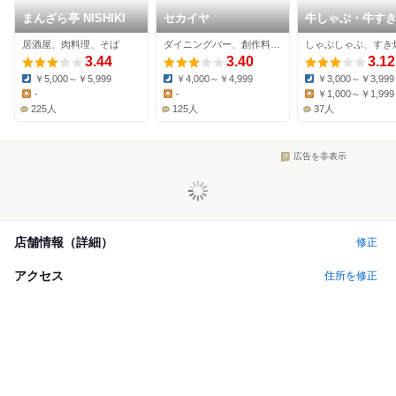
まんざら亭 NISHIKI
セカイヤ
牛しゃぶ・牛す
放題 但馬屋 四
居酒屋、肉料理、そば
ダイニングバー、創作料理、バル
原町店
3.44
3.40
3.12
￥5,000～￥5,999
￥4,000～￥4,999
￥3,000～￥3,999
Dinner:
Dinner:
Dinner:
-
-
￥1,000～￥1,999
Lunch:
Lunch:
Lunch:
225人
125人
37人
広告を非表示
店舗情報（詳細）
修正
アクセス
住所を修正