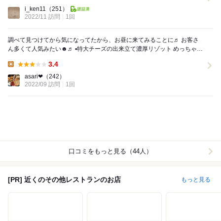
Lunch:
i_ken11
（251）
2022/11 訪問
1回
調べて見つけてから気になってたから、お昼に来てみることに♬ お客さ
ん多くて人気みたい☻♬ ▪️特大チーズの出来立て濃厚リゾット めっちゃ濃
厚で美味しかったけど、チーズだけ...
3.4
Lunch:
asari❤︎
（242）
2022/09 訪問
1回
口コミをもっと見る（44人）
[PR] 近くのその他レストランのお店
もっと見る