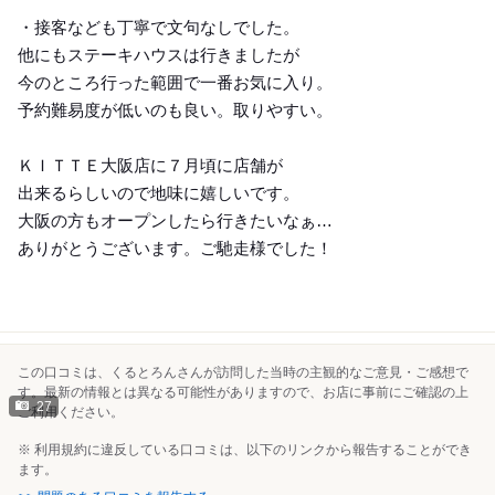
・接客なども丁寧で文句なしでした。
他にもステーキハウスは行きましたが
今のところ行った範囲で一番お気に入り。
予約難易度が低いのも良い。取りやすい。
ＫＩＴＴＥ大阪店に７月頃に店舗が
出来るらしいので地味に嬉しいです。
大阪の方もオープンしたら行きたいなぁ…
ありがとうございます。ご馳走様でした！
この口コミは、くるとろんさんが訪問した当時の主観的なご意見・ご感想で
す。最新の情報とは異なる可能性がありますので、お店に事前にご確認の上
27
ご利用ください。
※ 利用規約に違反している口コミは、以下のリンクから報告することができ
ます。