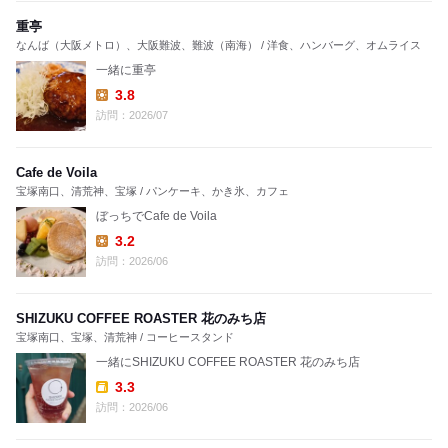
重亭
なんば（大阪メトロ）、大阪難波、難波（南海） / 洋食、ハンバーグ、オムライス
一緒に重亭
3.8
Lunch:
訪問：2026/07
Cafe de Voila
宝塚南口、清荒神、宝塚 / パンケーキ、かき氷、カフェ
ぼっちでCafe de Voila
3.2
Lunch:
訪問：2026/06
SHIZUKU COFFEE ROASTER 花のみち店
宝塚南口、宝塚、清荒神 / コーヒースタンド
一緒にSHIZUKU COFFEE ROASTER 花のみち店
3.3
Takeout:
訪問：2026/06