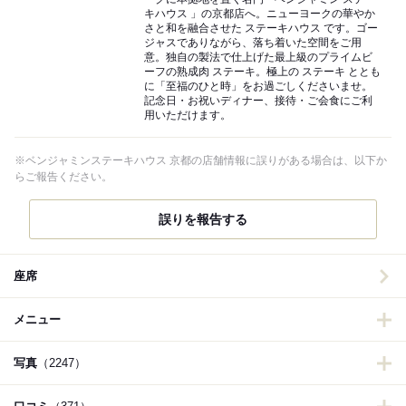
キハウス 」の京都店へ。ニューヨークの華やか
さと和を融合させた ステーキハウス です。ゴー
ジャスでありながら、落ち着いた空間をご用
意。独自の製法で仕上げた最上級のプライムビ
ーフの熟成肉 ステーキ。極上の ステーキ ととも
に「至福のひと時」をお過ごしくださいませ。
記念日・お祝いディナー、接待・ご会食にご利
用いただけます。
※ベンジャミンステーキハウス 京都の店舗情報に誤りがある場合は、以下か
らご報告ください。
誤りを報告する
座席
メニュー
写真
（2247）