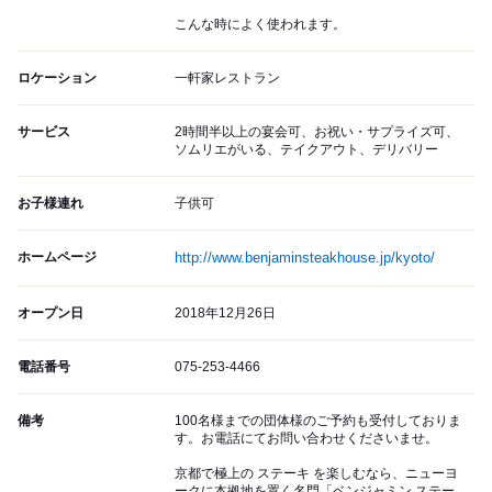
こんな時によく使われます。
ロケーション
一軒家レストラン
サービス
2時間半以上の宴会可、お祝い・サプライズ可、
ソムリエがいる、テイクアウト、デリバリー
お子様連れ
子供可
ホームページ
http://www.benjaminsteakhouse.jp/kyoto/
オープン日
2018年12月26日
電話番号
075-253-4466
備考
100名様までの団体様のご予約も受付しておりま
す。お電話にてお問い合わせくださいませ。
京都で極上の ステーキ を楽しむなら、ニューヨ
ークに本拠地を置く名門「ベンジャミン ステー