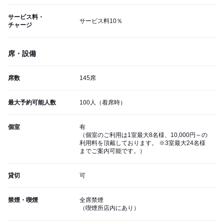
サービス料・
サービス料10％
チャージ
席・設備
席数
145席
最大予約可能人数
100人（着席時）
個室
有
（個室のご利用は1室最大8名様、10,000円～の
利用料を頂戴しております。 ※3室最大24名様
までご案内可能です。）
貸切
可
禁煙・喫煙
全席禁煙
（喫煙所店内にあり）