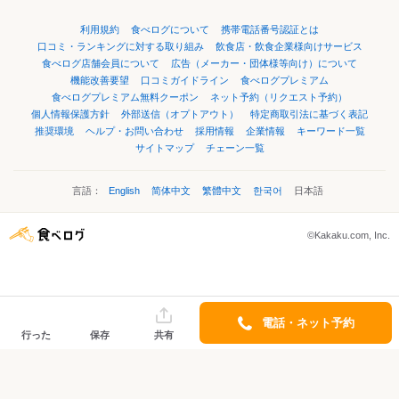
利用規約
食べログについて
携帯電話番号認証とは
口コミ・ランキングに対する取り組み
飲食店・飲食企業様向けサービス
食べログ店舗会員について
広告（メーカー・団体様等向け）について
機能改善要望
口コミガイドライン
食べログプレミアム
食べログプレミアム無料クーポン
ネット予約（リクエスト予約）
個人情報保護方針
外部送信（オプトアウト）
特定商取引法に基づく表記
推奨環境
ヘルプ・お問い合わせ
採用情報
企業情報
キーワード一覧
サイトマップ
チェーン一覧
言語：
English
简体中文
繁體中文
한국어
日本語
©Kakaku.com, Inc.
電話・ネット予約
行った
保存
共有