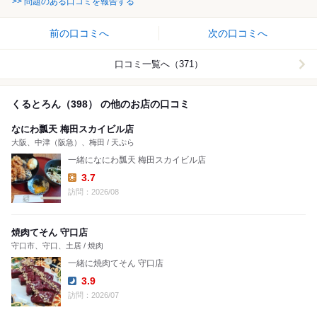
>> 問題のある口コミを報告する
前の口コミへ
次の口コミへ
口コミ一覧へ（371）
くるとろん（398） の他のお店の口コミ
なにわ瓢天 梅田スカイビル店
大阪、中津（阪急）、梅田 / 天ぷら
一緒になにわ瓢天 梅田スカイビル店
3.7
Lunch:
訪問：2026/08
焼肉てそん 守口店
守口市、守口、土居 / 焼肉
一緒に焼肉てそん 守口店
3.9
Dinner:
訪問：2026/07