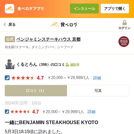
インストール
アプリで開く
戻る
ログイン
ベンジャミンステーキハウス 京都
公式
烏丸駅/ステーキ､ ダイニングバー､ シーフード
くるとろん
（398）の口コミ
認証済
4.7
￥20,000～￥29,999/1人
詳細
Dinner
口コミ（1）
写真
2024/05 訪問
1回目
4.7
￥20,000～￥29,999/1人
詳細
Dinner
一緒にBENJAMIN STEAKHOUSE KYOTO
5月3日18:15頃に訪れました。