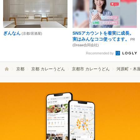
ぎんなん
SNSアカウントを着実に成長。
(京都/居酒屋)
実はみんなココ使ってます。
PR
(Dreaw合同会社)
Recommended by
京都
京都 カレーうどん
京都市 カレーうどん
河原町・木屋