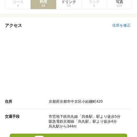
コース
料理
ドリンク
ランチ
写真
0
33
13
0
624
アクセス
住所を修正
住所
京都府京都市中京区小結棚町420
交通手段
市営地下鉄烏丸線「四条駅」駅より徒歩5分
阪急電鉄京都線「烏丸駅」駅より徒歩4分
烏丸駅から344m