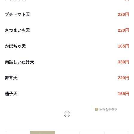
プチトマト天
220
円
さつまいも天
220
円
かぼちゃ天
165
円
肉詰しいたけ天
330
円
舞茸天
220
円
茄子天
165
円
広告を非表示