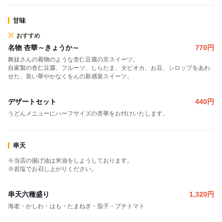
甘味
おすすめ
名物 杏華～きょうか～
770
円
舞妓さんの着物のような杏仁豆腐の京スイーツ。
自家製の杏仁豆腐、フルーツ、しらたま、タピオカ、お豆、シロップをあわ
せた、装い華やかなくをんの新感覚スイーツ。
デザートセット
440
円
うどんメニューにハーフサイズの杏華をお付けいたします。
串天
※当店の揚げ油は米油をしようしております。
※岩塩でお召し上がりください。
串天六種盛り
1,320
円
海老・かしわ・はも・たまねぎ・茄子・プチトマト