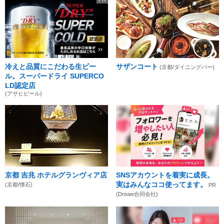
冷えと品質にこだわる生ビー
サザンコート
(京都/ダイニングバー)
ル。スーパードライ SUPERCO
LD認定店
(アサヒビール)
京都 吉兆 ホテルグランヴィア店
SNSアカウントを着実に成長。
実はみんなココ使ってます。
(京都/懐石)
PR
(Dreaw合同会社)