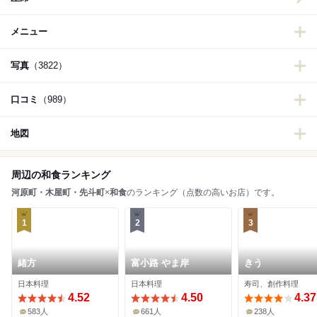
メニュー
写真
（3822）
口コミ
（989）
地図
周辺の和食ランキング
河原町・木屋町・先斗町
×
和食
のランキング（点数の高いお店）です。
1
2
3
緒方
富小路 やま岸
きう
日本料理
日本料理
寿司、創作料理
4.52
4.50
4.37
583人
661人
238人