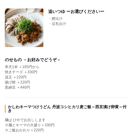
追いつゆ ーお選びくださいー
・鰹出汁
・豆乳出汁
のせもの －お好みでどうぞ－
串天1本 ＋165円から
焼きチーズ ＋330円
温玉 ＋220円
揚げ餅 ＋220円
黒納豆 ＋440円
かしわキーマつけうどん 丹波コシヒカリ麦ご飯～西京漬け卵黄～付
き
麺は ひやでお出しします
※麺とキーマの大盛り＋330円
※ご飯おかわり＋220円