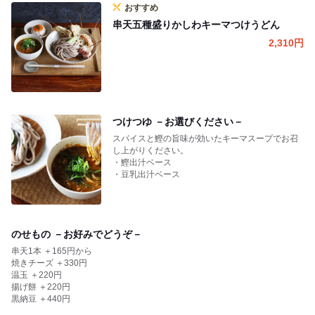
おすすめ
串天五種盛りかしわキーマつけうどん
2,310
円
つけつゆ －お選びください－
スパイスと鰹の旨味が効いたキーマスープでお召
し上がりください。
・鰹出汁ベース
・豆乳出汁ベース
のせもの －お好みでどうぞ－
串天1本 ＋165円から
焼きチーズ ＋330円
温玉 ＋220円
揚げ餅 ＋220円
黒納豆 ＋440円