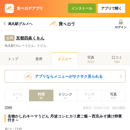
インストール
アプリで開く
烏丸駅グルメへ
ログイン
京都四条くをん
公式
烏丸駅/カレーうどん､ うどん
写真
口コミ
トップ
座席
メニュー
3822
989
アプリならメニューがサクサク見られる
コース
料理
ドリンク
ランチ
写真
0
33
13
0
624
33件
更新日 : 2025/11/01
(税込価格)
名物かしわキーマうどん 丹波コシヒカリ麦ご飯～西京みそ漬け卵黄
付き～
あつ・ひや