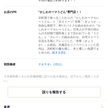
平日の電話予約承ります！！
お店のPR
"かしわキーマうどん"専門店！！
京町屋で食べるこだわりの『かしわキーマカレ
ーうどん』と『京スイーツ“ 杏華 ” - きょうか - 』
自由な発想で、和×スパイスを組み合わせた『か
しわキーマカレーうどん』日本人が子供の頃か
らの大好物で国民食とまで言われている『うど
ん』と『カレー』の組み合わせ。台湾スイーツ
豆花を京風にアレンジした「杏華（きょう
か）」も絶品。呉服店をリノベーションした店
内は、京町町の趣を残し、木と優しい色調でま
とめられ
...
続きを読む
初投稿者
テオテオ♪
（1511）
※京都四条くをんの店舗情報に誤りがある場合は、以下からご報告くださ
い。
誤りを報告する
座席