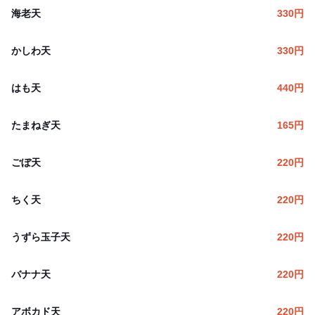
海老天
330
円
かしわ天
330
円
はも天
440
円
たまねぎ天
165
円
ごぼ天
220
円
ちく天
220
円
うずら玉子天
220
円
バナナ天
220
円
アボカド天
220
円