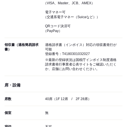
（VISA、Master、JCB、AMEX）
電子マネー可
（交通系電子マネー（Suicaなど））
QRコード決済可
（PayPay）
領収書（適格簡易請求
適格請求書（インボイス）対応の領収書発行が
書）
可能
登録番号：T4180301032027
※最新の登録状況は国税庁インボイス制度適格
請求書発行事業者公表サイトをご確認いただく
か、店舗にお問い合わせください。
席・設備
席数
40席（1F 12席 / 2F 28席）
個室
無
貸切
不可