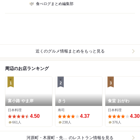
食べログまとめ編集部
近くのグルメ情報まとめをもっと見る
周辺のお店ランキング
1
2
3
富小路 やま岸
きう
食堂 おがわ
日本料理
寿司
日本料理
4.50
4.37
4.30
661人
238人
376人
河原町・木屋町・先斗町
のレストラン情報を見る