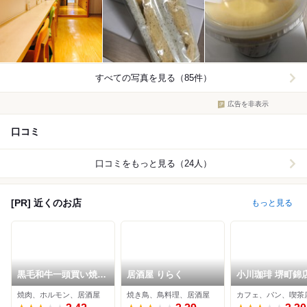
すべての写真を見る（85件）
広告を非表示
口コミ
口コミをもっと見る（24人）
[PR] 近くのお店
もっと見る
黒毛和牛一頭買い焼肉
居酒屋 りらく
小川珈琲 堺町錦
と炊き立て土鍋ご飯
焼肉、ホルモン、居酒屋
焼き鳥、鳥料理、居酒屋
カフェ、パン、喫茶
市場小路 烏丸店