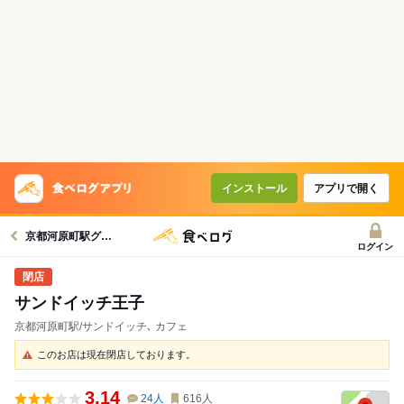
インストール
アプリで開く
京都河原町駅グルメへ
ログイン
サンドイッチ王子
京都河原町駅/サンドイッチ､ カフェ
このお店は現在閉店しております。
3.14
24
人
616
人