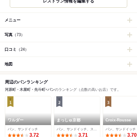
レストラン情報を編集する
メニュー
写真
（73）
口コミ
（24）
地図
周辺のパンランキング
河原町・木屋町・先斗町
×
パン
のランキング（点数の高いお店）です。
1
2
3
ワルダー
まっしゅ京都
Croix-Rousse
パン、サンドイッチ
パン、サンドイッチ、スイーツ
パン、サンドイッチ
3.72
3.71
3.70