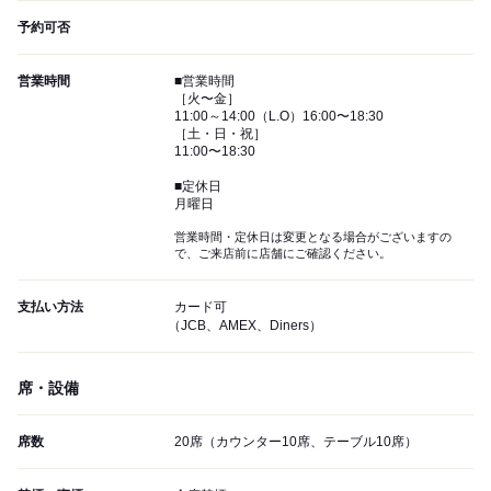
予約可否
営業時間
■営業時間
［火〜金］
11:00～14:00（L.O）16:00〜18:30
［土・日・祝］
11:00〜18:30
■定休日
月曜日
営業時間・定休日は変更となる場合がございますの
で、ご来店前に店舗にご確認ください。
支払い方法
カード可
（JCB、AMEX、Diners）
席・設備
席数
20席（カウンター10席、テーブル10席）