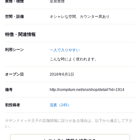
禁煙・喫煙
全席禁煙
空間・設備
オシャレな空間、カウンター席あり
特徴・関連情報
利用シーン
一人で入りやすい
こんな時によく使われます。
オープン日
2016年6月1日
備考
http://compitum.net/sns/shop/detail?id=1914
初投稿者
流夜
（245）
※サンドイッチ王子の店舗情報に誤りがある場合は、以下から修正して下さ
い。