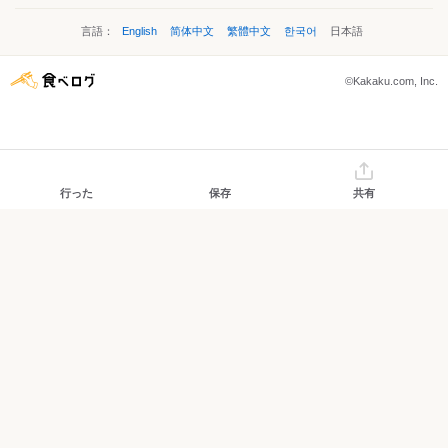
言語：
English
简体中文
繁體中文
한국어
日本語
©Kakaku.com, Inc.
行った
保存
共有