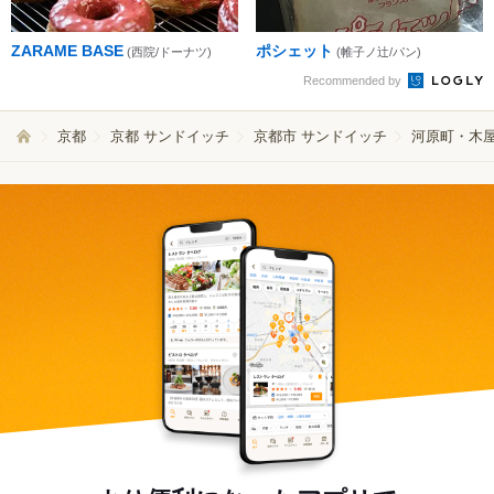
ZARAME BASE
ポシェット
(西院/ドーナツ)
(帷子ノ辻/パン)
Recommended by
京都
京都 サンドイッチ
京都市 サンドイッチ
河原町・木屋