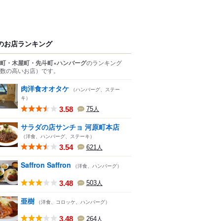
のお店ランキング
町・木屋町・先斗町×ハンバーグ
のランキング
数の高いお店）
です。
肉洋食オオタケ
（ハンバーグ、ステー
キ）
3.58
75
人
サラダの店サンチョ 河原町本店
（洋食、ハンバーグ、ステーキ）
3.54
621
人
Saffron Saffron
（洋食、ハンバーグ）
3.48
503
人
亜樹
（洋食、コロッケ、ハンバーグ）
3.48
264
人