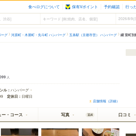
食べログについて
保有Vポイント
予約確認
行っ
バーグ
河原町・木屋町・先斗町 ハンバーグ
五条駅（京都市営） ハンバーグ
綴 室町別
ェクト黒ラベル
099
人
ンル：
ハンバーグ
定休日：
日曜日
99
店舗情報（詳細）
ュー・コース
写真
口コミ
114