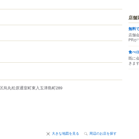
店舗
無料
店舗
PRが
食べ
既に
きま
区
烏丸
松原通室町東入玉津島町289
大きな地図を見る
周辺のお店を探す