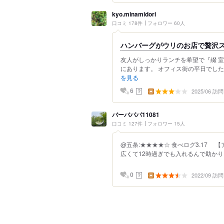
kyo.minamidori
口コミ 178件
フォロワー 60人
ハンバーグがウリのお店で贅沢
友人がしっかりランチを希望で『綴 
にあります。 オフィス街の平日でしたが
を見る
2025/06 訪問
？
6
バーバパパ11081
口コミ 127件
フォロワー 15人
@五条:★★★★☆ 食べログ3.17 
広くて12時過ぎでも入れるんで助かります
2022/09 訪問
？
0