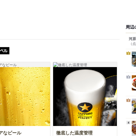
周辺
河原
（点
ザ・パーフェクト黒ラベル
1
2
3
4
アなビール
徹底した温度管理