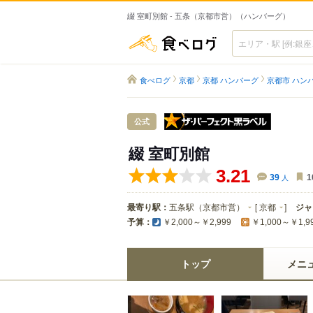
綴 室町別館 - 五条（京都市営）（ハンバーグ）
食べログ
食べログ
京都
京都 ハンバーグ
京都市 ハン
ザ・パーフ
公式
綴 室町別館
3.21
39
人
1
最寄り駅：
五条駅（京都市営）
[
京都
]
ジャ
予算：
￥2,000～￥2,999
￥1,000～￥1,9
トップ
メニ