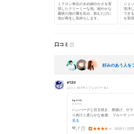
ミクロン単位のきめ細やかさを実
ジョ
現したクリーミーな泡。細やかな
洗浄
霧状の泡の層を生み、飲むたびに
でき
泡が再生し長持ちします。
を実
口コミ
？
好みのあう人を
#12©
口コミ 307件
フォロワー 8人
²⁵¹¹¹²
ハンバーグと目玉焼き、唐揚げ、サラ
り肉汁と柔らかな食感、 フルーティー
見る
2025/11 訪問
？
7