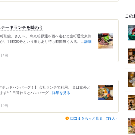
この
ステーキランチを味わう
室町別館』さんへ。 烏丸松原通を西へ進むと室町通北東側
、11時30分という事もあり待ち時間無く入店。...
詳細
1回
【アボカドハンバーグ！】 会社ランチで利用。 奥は意外と
^ ^ 日替わりとハンバーグ...
詳細を見る
2回
口コミ
をもっと見る （
39
人）