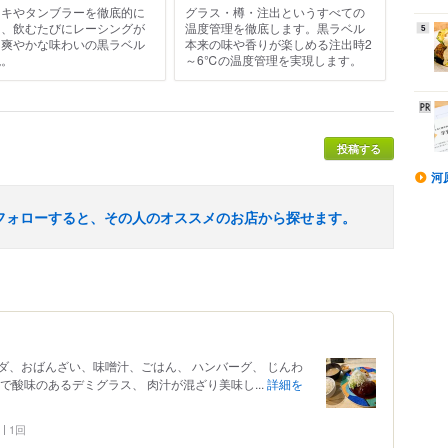
ッキやタンブラーを徹底的に
グラス・樽・注出というすべての
し、飲むたびにレーシングが
温度管理を徹底します。黒ラベル
5
る爽やかな味わいの黒ラベル
本来の味や香りが楽しめる注出時2
現。
～6℃の温度管理を実現します。
投稿する
河
フォローすると、その人のオススメのお店から探せます。
ダ、おばんざい、味噌汁、ごはん、 ハンバーグ、 じんわ
で酸味のあるデミグラス、 肉汁が混ざり美味し...
詳細を
1回