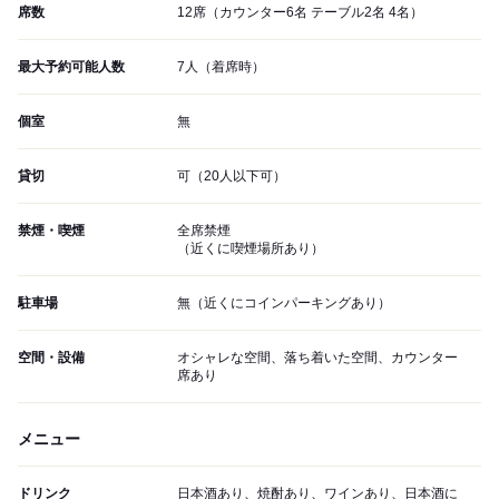
席数
12席（カウンター6名 テーブル2名 4名）
最大予約可能人数
7人（着席時）
個室
無
貸切
可（20人以下可）
禁煙・喫煙
全席禁煙
（近くに喫煙場所あり）
駐車場
無（近くにコインパーキングあり）
空間・設備
オシャレな空間、落ち着いた空間、カウンター
席あり
メニュー
ドリンク
日本酒あり、焼酎あり、ワインあり、日本酒に