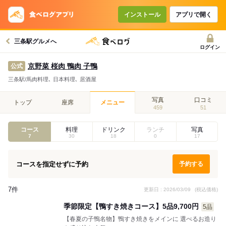
コースで使えるクーポン
戻る
インストール
アプリで開く
三条駅グルメへ
クーポンを利用せず予約する
ログイン
京野菜 桜肉 鴨肉 子鴨
公式
三条駅/馬肉料理､ 日本料理､ 居酒屋
写真
口コミ
トップ
座席
メニュー
459
51
コース
料理
ドリンク
ランチ
写真
7
30
18
0
17
コースを指定せずに予約
予約する
7件
更新日 : 2026/03/09
(税込価格)
季節限定【鴨すき焼きコース】5品9,700円
5品
【春夏の子鴨名物】鴨すき焼きをメインに 選べるお造り