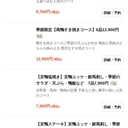
も盛り込む人気のコース
9,700
円
(税込)
詳細・予約
季節限定【馬鴨すき焼きコース】6品12.900円
6品
鴨すき焼きコースに季節の天ぷらが付き 鴨肉と馬肉のど
ちらも味わえる 贅沢なすき焼きコース
12,900
円
(税込)
詳細・予約
【京鴨塩焼き】京鴨ユッケ・鮮馬刺し・季節の
サラダ・天ぷら・鴨飯など 7品7,900円
7品
京野菜・馬肉・鴨肉の定番 予算など使い勝手の良い人気
のコース
7,900
円
(税込)
詳細・予約
【京鴨ステーキ】京鴨ユッケ・鮮馬刺し・季節