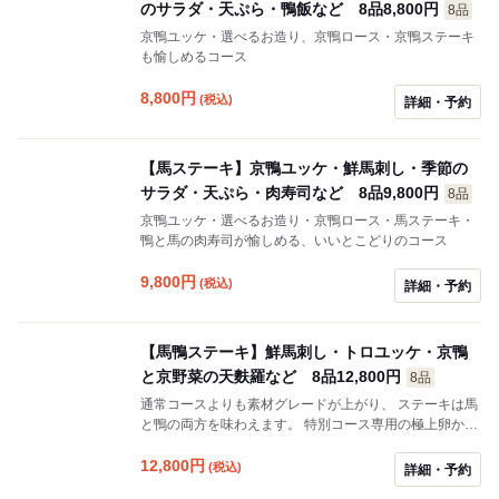
のサラダ・天ぷら・鴨飯など 8品8,800円
8品
京鴨ユッケ・選べるお造り、京鴨ロース・京鴨ステーキ
も愉しめるコース
8,800
円
(税込)
詳細・予約
【馬ステーキ】京鴨ユッケ・鮮馬刺し・季節の
サラダ・天ぷら・肉寿司など 8品9,800円
8品
京鴨ユッケ・選べるお造り・京鴨ロース・馬ステーキ・
鴨と馬の肉寿司が愉しめる、いいとこどりのコース
9,800
円
(税込)
詳細・予約
【馬鴨ステーキ】鮮馬刺し・トロユッケ・京鴨
と京野菜の天麩羅など 8品12,800円
8品
通常コースよりも素材グレードが上がり、 ステーキは馬
と鴨の両方を味わえます。 特別コース専用の極上卵かけ
ご飯も 多くのお客様から好評を頂いてます
12,800
円
(税込)
詳細・予約