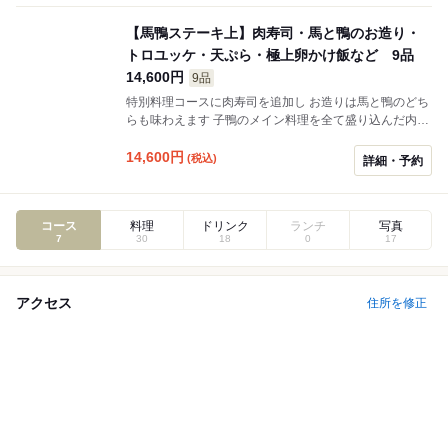
【馬鴨ステーキ上】肉寿司・馬と鴨のお造り・
トロユッケ・天ぷら・極上卵かけ飯など 9品
14,600円
9品
特別料理コースに肉寿司を追加し お造りは馬と鴨のどち
らも味わえます 子鴨のメイン料理を全て盛り込んだ内容
満足度の最も高いコースです
14,600
円
(税込)
詳細・予約
コース
料理
ドリンク
ランチ
写真
7
30
18
0
17
アクセス
住所を修正