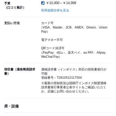
￥10,000～￥14,999
予算
（口コミ集計）
利用金額分布を見る
支払い方法
カード可
（VISA、Master、JCB、AMEX、Diners、Union
Pay）
電子マネー不可
QRコード決済可
（PayPay、d払い、楽天ペイ、au PAY、Alipay、
WeChat Pay）
領収書（適格簡易請求
適格請求書（インボイス）対応の領収書発行が
書）
可能
登録番号：T2810512117504
※最新の登録状況は国税庁インボイス制度適格
請求書発行事業者公表サイトをご確認いただく
か、店舗にお問い合わせください。
席・設備