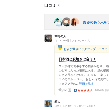
口コミ
？
好みのあう人を
本町の人
口コミ 286件
フォロワー 97人
お店が選ぶピックアップ！口コミ
日本酒と炭焼きは合う！
久々京都で食事をする機会があり、 
少し南に入った場所にある、 虎の壁
んと店長さんがいらっしゃり、 楽し
ウイのスムージー。 おしゃれで美味し
フォアグラの...
詳細を見る
2014/04 訪
？
12
箱人
口コミ 1,814件
フォロワー 7,589人