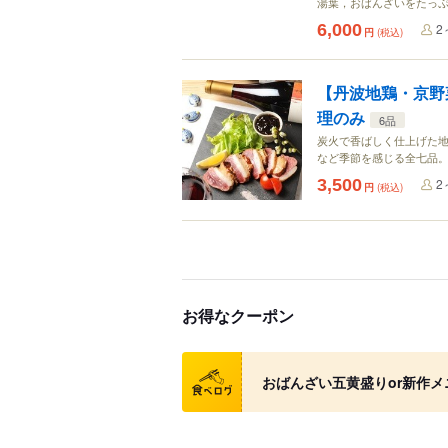
湯葉，おばんざいをたっぷ
6,000
2
円
(税込)
【丹波地鶏・京野
理のみ
6品
炭火で香ばしく仕上げた
など季節を感じる全七品
3,500
2
円
(税込)
お得なクーポン
クーポン
おばんざい五黄盛りor新作