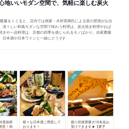
心地いいモダン空間で、気軽に楽しむ炭火
きな暖簾をくぐると、店内では画家・木村英輝氏による寅の壁画がお出
、清々しい和風モダンな空間で味わう料理は、炭火焼き料理やおば
焼きや一品料理は、京都の四季を感じられるモノばかり。自家農園
、日本酒や日本ワインと一緒にどうぞ♪
ドリンク
空間
鮮度抜群
様々な日本酒ご用意して
掘り炬燵席最大16名迄お
用意！和
おります！
受けできます★【要予