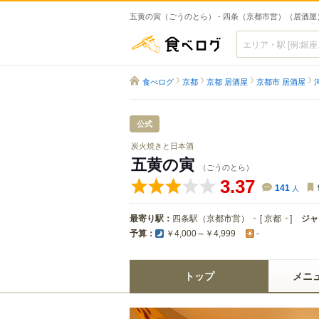
五黄の寅（ごうのとら） - 四条（京都市営）（居酒屋
食べログ
食べログ
京都
京都 居酒屋
京都市 居酒屋
公式
炭火焼きと日本酒
五黄の寅
（ごうのとら）
3.37
141
人
最寄り駅：
四条駅（京都市営）
[
京都
]
ジャ
予算：
￥4,000～￥4,999
-
トップ
メニ