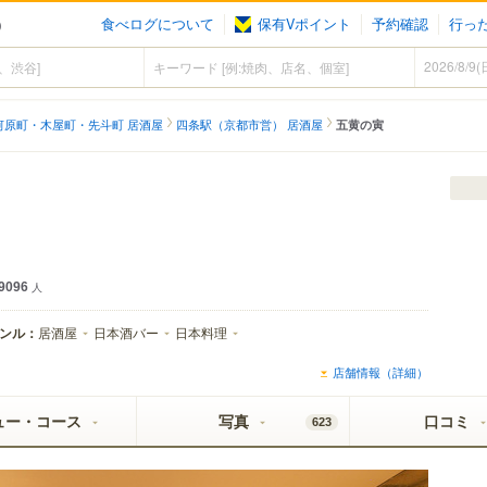
食べログについて
保有Vポイント
予約確認
行っ
）
河原町・木屋町・先斗町 居酒屋
四条駅（京都市営） 居酒屋
五黄の寅
9096
人
ンル：
居酒屋
日本酒バー
日本料理
店舗情報（詳細）
ュー・コース
写真
口コミ
623