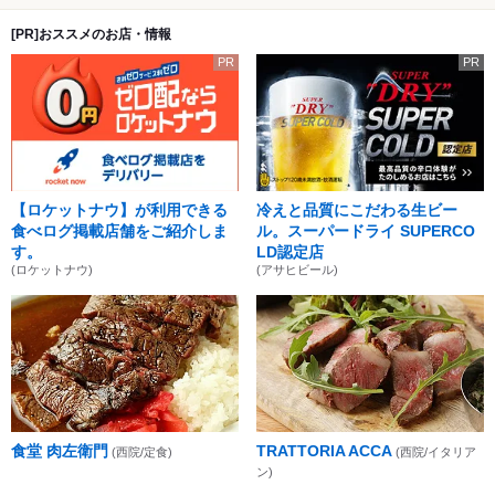
[PR]おススメのお店・情報
PR
PR
【ロケットナウ】が利用できる
冷えと品質にこだわる生ビー
食べログ掲載店舗をご紹介しま
ル。スーパードライ SUPERCO
す。
LD認定店
(ロケットナウ)
(アサヒビール)
食堂 肉左衛門
TRATTORIA ACCA
(西院/定食)
(西院/イタリア
ン)