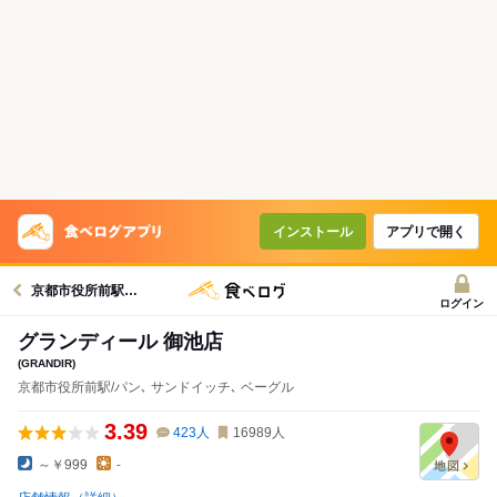
インストール
アプリで開く
京都市役所前駅グルメへ
ログイン
グランディール 御池店
(GRANDIR)
京都市役所前駅/パン､ サンドイッチ､ ベーグル
3.39
423
人
16989
人
～￥999
-