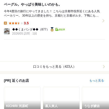
ベーグル。やっぱり美味しいのかも。
今年4度目の旅行にやってきました！ こちらは京都市役所近くにある人気
ベーカリー。 30年以上の歴史を持ち、京都だと京都ポルタ、下鴨にもあ
ります。 発酵バターのクロワッサン、ベ...
3.5
Lunch:
◆◆くまパンダ◆◆
（877）
2026/05 訪問
1回
口コミをもっと見る（423人）
[PR] 近くのお店
もっと見る
KICHIRI 河原町
喜人来人
うなぎ鰻吉