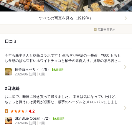
すべての写真を見る（1919件）
広告を非表示
口コミ
今年も森半さんと抹茶コラボです！ 生ちぎり宇治の一番茶 ¥660 もちも
ち食感のぱん♡甘いホワイトチョコと柚子の果肉入り。抹茶のほろ苦さと
チョコの甘さ、柚のサッパリとした酸...
抹茶白玉ゼリィ
（78）
2026/06 訪問
6回
2日連続
お土産で、昨日に続き買って帰りました。 本日は気になっていたけど、
ちょっと買うには勇気が必要な、紫芋のベーグルとメロンパンにしまし
た。 紫芋のベーグルは切り口みたら分かりますが...
4.2
Lunch:
Sky Blue Ocean
（72）
2026/06 訪問
2回