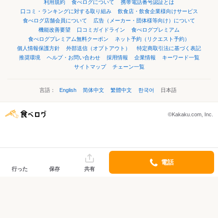
利用規約
食べログについて
携帯電話番号認証とは
口コミ・ランキングに対する取り組み
飲食店・飲食企業様向けサービス
食べログ店舗会員について
広告（メーカー・団体様等向け）について
機能改善要望
口コミガイドライン
食べログプレミアム
食べログプレミアム無料クーポン
ネット予約（リクエスト予約）
個人情報保護方針
外部送信（オプトアウト）
特定商取引法に基づく表記
推奨環境
ヘルプ・お問い合わせ
採用情報
企業情報
キーワード一覧
サイトマップ
チェーン一覧
言語：
English
简体中文
繁體中文
한국어
日本語
©Kakaku.com, Inc.
電話
行った
保存
共有