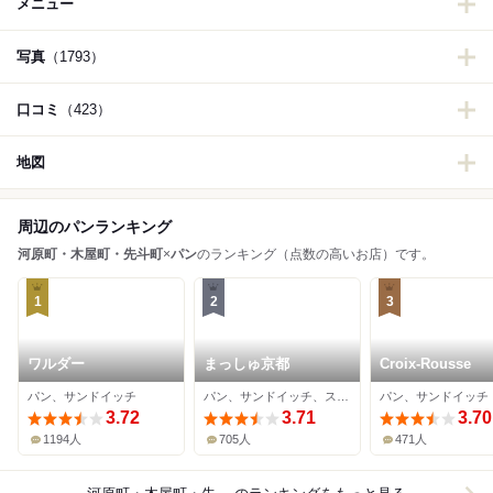
メニュー
写真
（1793）
口コミ
（423）
地図
周辺のパンランキング
河原町・木屋町・先斗町
×
パン
のランキング（点数の高いお店）です。
1
2
3
ワルダー
まっしゅ京都
Croix-Rousse
パン、サンドイッチ
パン、サンドイッチ、スイーツ
パン、サンドイッチ
3.72
3.71
3.70
1194人
705人
471人