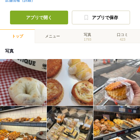
店舗情報（詳細）
アプリで開く
アプリで保存
写真
口コミ
トップ
メニュー
1793
423
写真