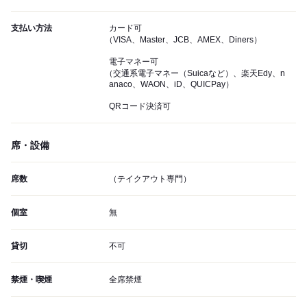
支払い方法
カード可
（VISA、Master、JCB、AMEX、Diners）
電子マネー可
（交通系電子マネー（Suicaなど）、楽天Edy、n
anaco、WAON、iD、QUICPay）
QRコード決済可
席・設備
席数
（テイクアウト専門）
個室
無
貸切
不可
禁煙・喫煙
全席禁煙