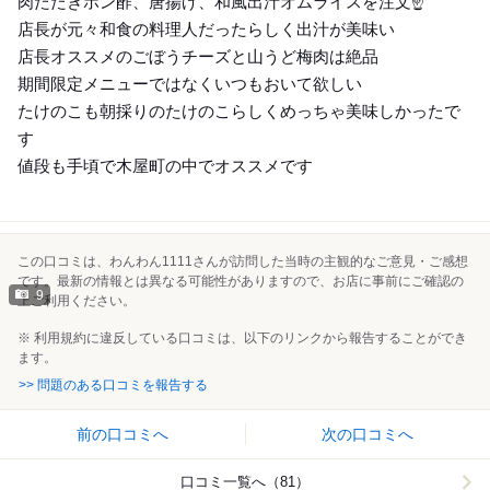
肉たたきポン酢、唐揚げ、和風出汁オムライスを注文☝️
店長が元々和食の料理人だったらしく出汁が美味い
店長オススメのごぼうチーズと山うど梅肉は絶品
期間限定メニューではなくいつもおいて欲しい
たけのこも朝採りのたけのこらしくめっちゃ美味しかったで
す
値段も手頃で木屋町の中でオススメです
この口コミは、わんわん1111さんが訪問した当時の主観的なご意見・ご感想
です。最新の情報とは異なる可能性がありますので、お店に事前にご確認の
9
上ご利用ください。
※ 利用規約に違反している口コミは、以下のリンクから報告することができ
ます。
>> 問題のある口コミを報告する
前の口コミへ
次の口コミへ
口コミ一覧へ（81）