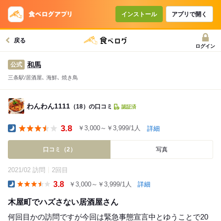
インストール
アプリで開く
戻る
ログイン
和馬
公式
三条駅/居酒屋､ 海鮮､ 焼き鳥
わんわん1111
（18）の口コミ
認証済
3.8
￥3,000～￥3,999/1人
詳細
Dinner
口コミ（2）
写真
2021/02 訪問
2回目
3.8
￥3,000～￥3,999/1人
詳細
Dinner
木屋町でハズさない居酒屋さん
何回目かの訪問ですが今回は緊急事態宣言中とゆうことで20