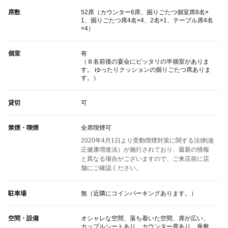
席数
52席（カウンター6席、掘りごたつ個室席8名×
1、掘りごたつ席4名×4、2名×1、テーブル席4名
×4）
個室
有
（８名前後の宴会にピッタリの半個室がありま
す。 ゆったりクッションの掘りごたつ席ありま
す。）
貸切
可
禁煙・喫煙
全席喫煙可
2020年4月1日より受動喫煙対策に関する法律(改
正健康増進法）が施行されており、最新の情報
と異なる場合がございますので、ご来店前に店
舗にご確認ください。
駐車場
無（近隣にコインパーキングあります。）
空間・設備
オシャレな空間、落ち着いた空間、席が広い、
カップルシートあり、カウンター席あり、座敷