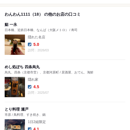
わんわん1111（18） の他のお店の口コミ
鮨 一永
日本橋、近鉄日本橋、なんば（大阪メトロ） / 寿司
隠れた名店
5.0
Dinner:
訪問：2026/03
めし処ぽち 四条烏丸
烏丸、四条（京都市営）、京都河原町 / 居酒屋、おでん、海鮮
隠れ家
4.5
Dinner:
訪問：2025/07
とり料理 瀬戸
市原 / 鳥料理、すき焼き、鍋
1日2組限定
4.1