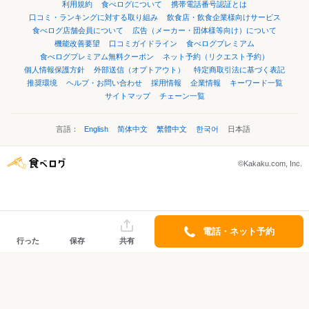
利用規約
食べログについて
携帯電話番号認証とは
口コミ・ランキングに対する取り組み
飲食店・飲食企業様向けサービス
食べログ店舗会員について
広告（メーカー・団体様等向け）について
機能改善要望
口コミガイドライン
食べログプレミアム
食べログプレミアム無料クーポン
ネット予約（リクエスト予約）
個人情報保護方針
外部送信（オプトアウト）
特定商取引法に基づく表記
推奨環境
ヘルプ・お問い合わせ
採用情報
企業情報
キーワード一覧
サイトマップ
チェーン一覧
言語：
English
简体中文
繁體中文
한국어
日本語
©Kakaku.com, Inc.
電話・ネット予約
行った
保存
共有