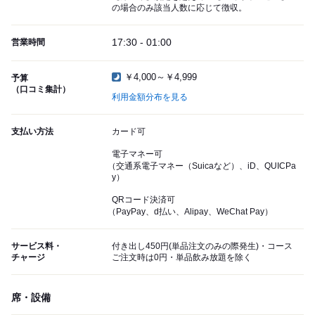
の場合のみ該当人数に応じて徴収。
17:30 - 01:00
営業時間
￥4,000～￥4,999
予算
（口コミ集計）
利用金額分布を見る
支払い方法
カード可
電子マネー可
（交通系電子マネー（Suicaなど）、iD、QUICPa
y）
QRコード決済可
（PayPay、d払い、Alipay、WeChat Pay）
サービス料・
付き出し450円(単品注文のみの際発生)・コース
チャージ
ご注文時は0円・単品飲み放題を除く
席・設備