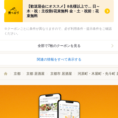
食べログ クーポン
【歓送迎会にオススメ】8名様以上で… 日～
木・祝：主役割/花束無料 金・土・祝前：花
束無料
※クーポンごとに条件が異なりますので、必ず利用条件・提示条件をご確認
ください。
全部で7枚のクーポンを見る
関連の情報をすべて表示する
京都
京都 居酒屋
京都市 居酒屋
河原町・木屋町・先斗町 