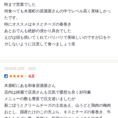
時まで営業でした
何食べても木屋町の居酒屋さんの中でレベル高く美味しかっ
たです。
特にオススメはキスとチーズの春巻き
あとおでんも絶妙の浸かり具合でした
えびは頭も焼いてくれてパリパリで美味しいのですが口をケ
ガしないように注意して食べましょう笑
2019/05 訪問
1回目
5
4.0
Dinner
木屋町にある和食居酒屋さん
店内は綺麗で店員さんも元気で愛想も良く好印象
メニューの数も豊富で注文迷いましたが
新ごぼうとクリームチーズの土佐あえ、山うどと鶏肉の梅肉
おとし、国産たけのこの天ぷら、キスとチーズの春巻き、牛