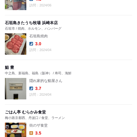
Dinner:
訪問：2024/06
石垣島きたうち牧場 浜崎本店
石垣市 / 焼肉、ホルモン、ハンバーグ
石垣島焼肉
3.0
Dinner:
訪問：2024/04
鮨 豊
中之島、新福島、福島（阪神） / 寿司、海鮮
隠れ家的な鮨屋さん
3.7
Dinner:
訪問：2024/04
ごはん亭 むらかみ食堂
梅小路京都西、丹波口 / 食堂、ラーメン
街のザ食堂
3.5
Lunch: