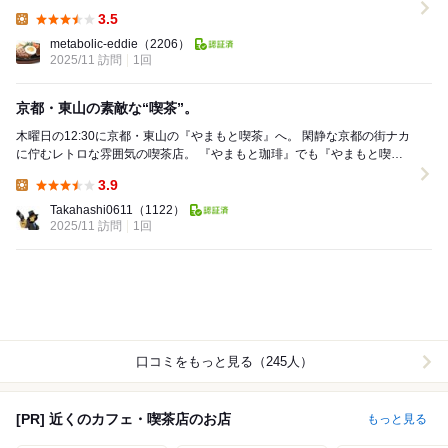
かでもよく取り上げられてるいくつもの名店がある...
3.5
Lunch:
metabolic-eddie
（2206）
2025/11 訪問
1回
京都・東山の素敵な“喫茶”。
木曜日の12:30に京都・東山の『やまもと喫茶』へ。 閑静な京都の街ナカ
に佇むレトロな雰囲気の喫茶店。 『やまもと珈琲』でも『やまもと喫茶
店』でもなく、『やまもと喫茶』...
3.9
Lunch:
Takahashi0611
（1122）
2025/11 訪問
1回
口コミをもっと見る（245人）
[PR] 近くのカフェ・喫茶店のお店
もっと見る