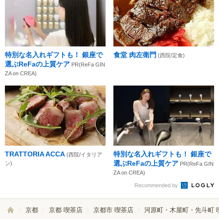
特別な名入れギフトも！ 銀座で
食堂 肉左衛門
(西院/定食)
選ぶReFaの上質ケア
PR(ReFa GIN
ZA on CREA)
TRATTORIA ACCA
特別な名入れギフトも！ 銀座で
(西院/イタリア
選ぶReFaの上質ケア
ン)
PR(ReFa GIN
ZA on CREA)
Recommended by
京都
京都 喫茶店
京都市 喫茶店
河原町・木屋町・先斗町 