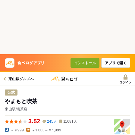
インストール
アプリで開く
東山駅グルメへ
ログイン
公式
やまもと喫茶
東山駅/喫茶店
3.52
245
人
11681
人
～￥999
￥1,000～￥1,999