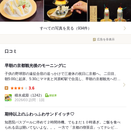
すべての写真を見る（934件）
広告を非表示
口コミ
早朝の京都観光後のモーニングに
子供の野球部の遠征合宿の追っかけで三連休の祝日に京都へ。 二日目、
朝5:00に起床、5:30にママ友と河原町駅で合流し、早朝の京都観光へ行っ
てきました！ 早朝の京都は観...
3.6
Lunch:
積水成淵
（1242）
2026/03 訪問
1回
期待以上のふわっふわサンドイッチ♡
知恩院バスプールに停めて２時間待機。でもまだ１０時過ぎ。ご飯を食べ
られる店は開いてないよな。。。 一方で「京都の喫茶店」ってテレビと