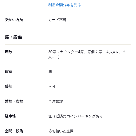
利用金額分布を見る
支払い方法
カード不可
席・設備
席数
30席（カウンター4席、窓側２席、４人×６、２
人×１）
個室
無
貸切
不可
禁煙・喫煙
全席禁煙
駐車場
無（近隣にコインパーキングあり）
空間・設備
落ち着いた空間