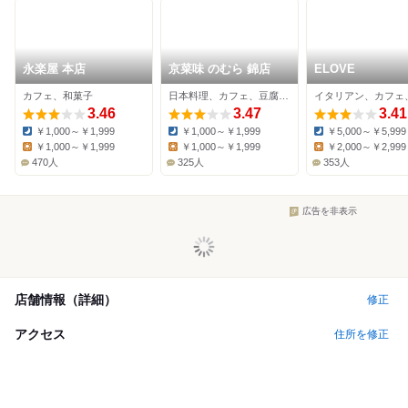
永楽屋 本店
京菜味 のむら 錦店
ELOVE
カフェ、和菓子
日本料理、カフェ、豆腐料理
3.46
3.47
3.41
￥1,000～￥1,999
￥1,000～￥1,999
￥5,000～￥5,999
Dinner:
Dinner:
Dinner:
￥1,000～￥1,999
￥1,000～￥1,999
￥2,000～￥2,999
Lunch:
Lunch:
Lunch:
470人
325人
353人
広告を非表示
店舗情報（詳細）
修正
アクセス
住所を修正