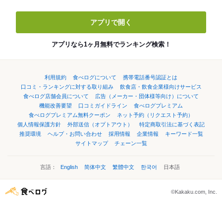
アプリで開く
アプリなら1ヶ月無料でランキング検索！
利用規約
食べログについて
携帯電話番号認証とは
口コミ・ランキングに対する取り組み
飲食店・飲食企業様向けサービス
食べログ店舗会員について
広告（メーカー・団体様等向け）について
機能改善要望
口コミガイドライン
食べログプレミアム
食べログプレミアム無料クーポン
ネット予約（リクエスト予約）
個人情報保護方針
外部送信（オプトアウト）
特定商取引法に基づく表記
推奨環境
ヘルプ・お問い合わせ
採用情報
企業情報
キーワード一覧
サイトマップ
チェーン一覧
言語：
English
简体中文
繁體中文
한국어
日本語
©Kakaku.com, Inc.