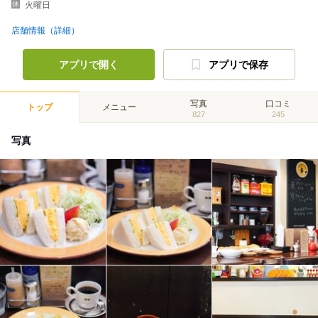
火曜日
店舗情報（詳細）
アプリで開く
アプリで保存
写真
口コミ
トップ
メニュー
827
245
写真