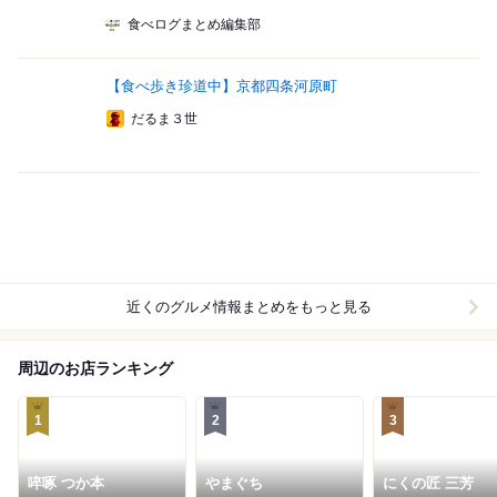
食べログまとめ編集部
【食べ歩き珍道中】京都四条河原町
だるま３世
近くのグルメ情報まとめをもっと見る
周辺のお店ランキング
1
2
3
啐啄 つか本
やまぐち
にくの匠 三芳