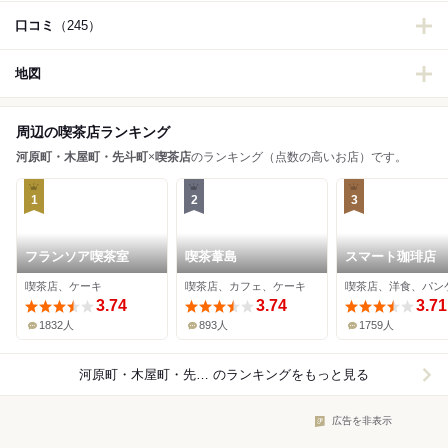
口コミ
（245）
地図
周辺の喫茶店ランキング
河原町・木屋町・先斗町
×
喫茶店
のランキング（点数の高いお店）です。
1
2
3
フランソア喫茶室
喫茶葦島
スマート珈琲店
喫茶店、ケーキ
喫茶店、カフェ、ケーキ
喫茶店、洋食、パン
3.74
3.74
3.71
1832人
893人
1759人
河原町・木屋町・先斗町×喫茶店
のランキングをもっと見る
広告を非表示