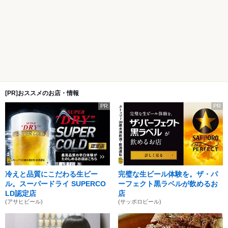
[PR]おススメのお店・情報
PR
PR
冷えと品質にこだわる生ビー
完璧な生ビール体験を。ザ・パ
ル。スーパードライ SUPERCO
ーフェクト黒ラベルが飲めるお
LD認定店
店
(アサヒビール)
(サッポロビール)