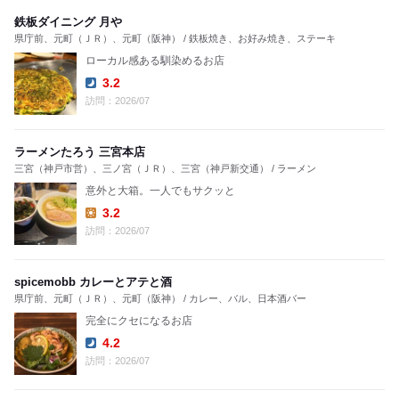
鉄板ダイニング 月や
県庁前、元町（ＪＲ）、元町（阪神） / 鉄板焼き、お好み焼き、ステーキ
ローカル感ある馴染めるお店
3.2
Dinner:
訪問：2026/07
ラーメンたろう 三宮本店
三宮（神戸市営）、三ノ宮（ＪＲ）、三宮（神戸新交通） / ラーメン
意外と大箱。一人でもサクッと
3.2
Lunch:
訪問：2026/07
spicemobb カレーとアテと酒
県庁前、元町（ＪＲ）、元町（阪神） / カレー、バル、日本酒バー
完全にクセになるお店
4.2
Dinner:
訪問：2026/07