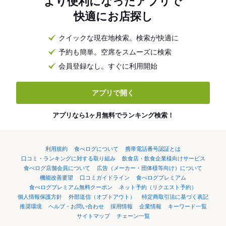
より便利になったアプリで
快適にお店探し
クイックな現在地検索。検索が快適に
予約も簡単。空席をスムーズに検索
会員登録なし。すぐに利用開始
アプリで開く
アプリなら1ヶ月無料でランキング検索！
利用規約
食べログについて
携帯電話番号認証とは
口コミ・ランキングに対する取り組み
飲食店・飲食企業様向けサービス
食べログ店舗会員について
広告（メーカー・団体様等向け）について
機能改善要望
口コミガイドライン
食べログプレミアム
食べログプレミアム無料クーポン
ネット予約（リクエスト予約）
個人情報保護方針
外部送信（オプトアウト）
特定商取引法に基づく表記
推奨環境
ヘルプ・お問い合わせ
採用情報
企業情報
キーワード一覧
サイトマップ
チェーン一覧