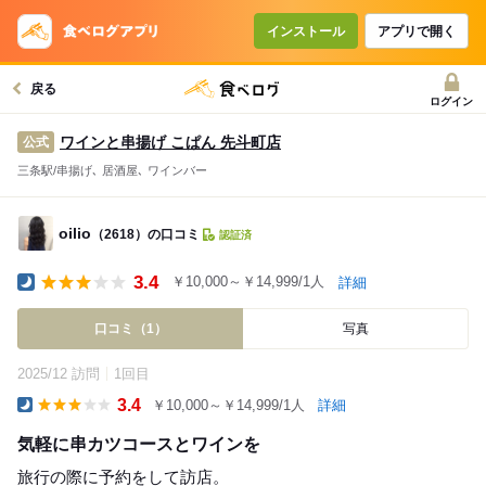
インストール
アプリで開く
戻る
ログイン
ワインと串揚げ こぱん 先斗町店
公式
三条駅/串揚げ､ 居酒屋､ ワインバー
oilio
（2618）の口コミ
認証済
3.4
￥10,000～￥14,999/1人
詳細
Dinner
口コミ（1）
写真
2025/12 訪問
1回目
3.4
￥10,000～￥14,999/1人
詳細
Dinner
気軽に串カツコースとワインを
旅行の際に予約をして訪店。