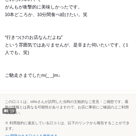
がんもが衝撃的に美味しかったです。
10本どころか、10分間食べ続けたい。笑
“行きつけのお店なんだよね”
という雰囲気ではありませんが、是非また伺いたいです。(１
人でも。笑)
ご馳走さまでしたm(_ _)m♩
この口コミは、oilioさんが訪問した当時の主観的なご意見・ご感想です。最
新の情報とは異なる可能性がありますので、お店に事前にご確認の上ご利用
19
ください。
※ 利用規約に違反している口コミは、以下のリンクから報告することができ
ます。
>> 問題のある口コミを報告する