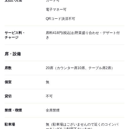
支払い方法
カード可
電子マネー可
QRコード決済不可
サービス料・
席料418円(税込)お野菜盛り合わせ・デザート付
チャージ
き
席・設備
席数
20席（カウンター席10席、テーブル席2席）
個室
無
貸切
不可
禁煙・喫煙
全席禁煙
駐車場
無（駐車場はございませんので近くのコインパ