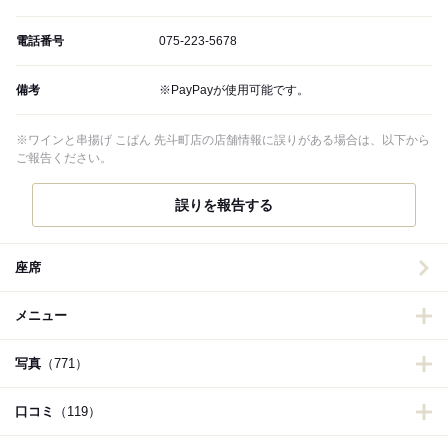
電話番号
075-223-5678
備考
※PayPayが使用可能です。
※ワインと串揚げ こぱん 先斗町店の店舗情報に誤りがある場合は、以下から
ご報告ください。
誤りを報告する
座席
メニュー
写真
（771）
口コミ
（119）