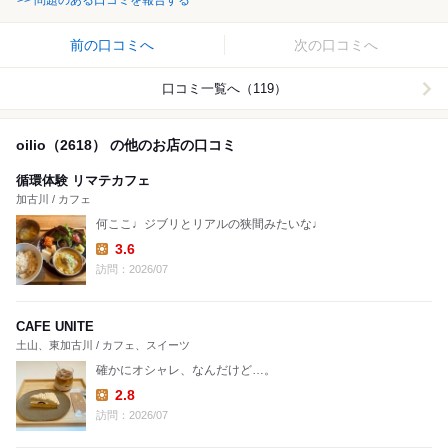
前の口コミへ
次の口コミへ
口コミ一覧へ（119）
oilio（2618） の他のお店の口コミ
循環体験 リマテカフェ
加古川 / カフェ
何ここ♩ジブリとリアルの狭間みたいな♩
3.6
Lunch:
訪問：2026/07
CAFE UNITE
土山、東加古川 / カフェ、スイーツ
確かにオシャレ、なんだけど…。
2.8
Lunch:
訪問：2026/07