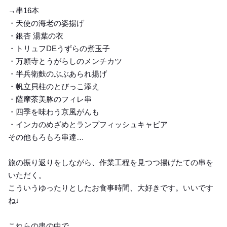
→串16本
・天使の海老の姿揚げ
・銀杏 湯葉の衣
・トリュフDEうずらの煮玉子
・万願寺とうがらしのメンチカツ
・半兵衛麩のぶぶあられ揚げ
・帆立貝柱のとびっこ添え
・薩摩茶美豚のフィレ串
・四季を味わう京風がんも
・インカのめざめとランプフィッシュキャビア
その他もろもろ串達…
旅の振り返りをしながら、作業工程を見つつ揚げたての串を
いただく。
こういうゆったりとしたお食事時間、大好きです。いいです
ね♩
これらの串の中で