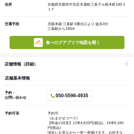
住所
京都府京都市中京区木屋町三条下ル材木町180-1
１Ｆ
交通手段
京阪本線 三条駅 6番出口より 徒歩3分
三条駅から195m
食べログアプリで地図を開く
店舗情報（詳細）
店舗基本情報
予約・
050-5596-4935
お問い合わせ
予約可否
予約可
《おまかせコース》
【料金の目安】12串4,620円(税込)、16串6,160
円(税込)
頃合いを見ながら一串一串揚げます。お好きな