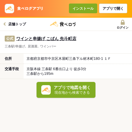
インストール
アプリで開く
店舗トップ
ログイン
ワインと串揚げ こぱん 先斗町店
公式
三条駅/串揚げ､ 居酒屋､ ワインバー
住所
京都府京都市中京区木屋町三条下ル材木町180-1 １Ｆ
交通手段
京阪本線 三条駅 6番出口より 徒歩3分
三条駅から195m
アプリで地図を開く
現在地から検索できる