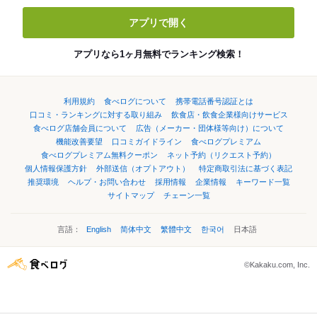
アプリで開く
アプリなら1ヶ月無料でランキング検索！
利用規約
食べログについて
携帯電話番号認証とは
口コミ・ランキングに対する取り組み
飲食店・飲食企業様向けサービス
食べログ店舗会員について
広告（メーカー・団体様等向け）について
機能改善要望
口コミガイドライン
食べログプレミアム
食べログプレミアム無料クーポン
ネット予約（リクエスト予約）
個人情報保護方針
外部送信（オプトアウト）
特定商取引法に基づく表記
推奨環境
ヘルプ・お問い合わせ
採用情報
企業情報
キーワード一覧
サイトマップ
チェーン一覧
言語：
English
简体中文
繁體中文
한국어
日本語
©Kakaku.com, Inc.