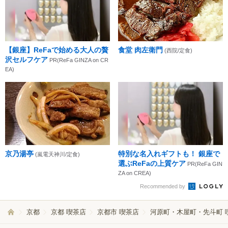
【銀座】ReFaで始める大人の贅
食堂 肉左衛門
(西院/定食)
沢セルフケア
PR(ReFa GINZA on CR
EA)
京乃湯亭
特別な名入れギフトも！ 銀座で
(嵐電天神川/定食)
選ぶReFaの上質ケア
PR(ReFa GIN
ZA on CREA)
Recommended by
京都
京都 喫茶店
京都市 喫茶店
河原町・木屋町・先斗町 