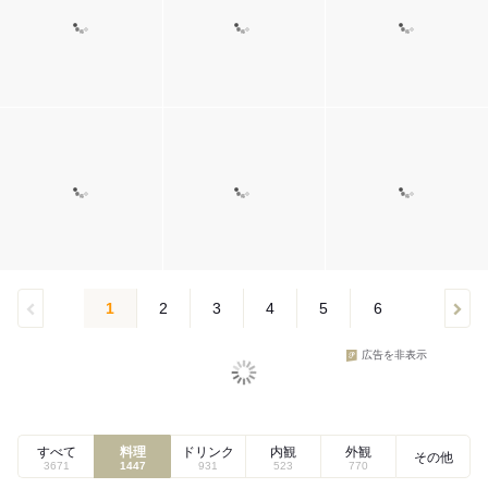
1
2
3
4
5
6
広告を非表示
すべて
料理
ドリンク
内観
外観
その他
3671
1447
931
523
770