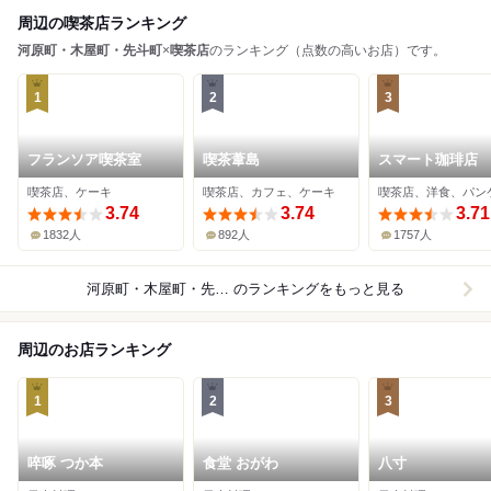
周辺の喫茶店ランキング
河原町・木屋町・先斗町
×
喫茶店
のランキング（点数の高いお店）です。
1
2
3
フランソア喫茶室
喫茶葦島
スマート珈琲店
喫茶店、ケーキ
喫茶店、カフェ、ケーキ
喫茶店、洋食、パン
3.74
3.74
3.71
1832人
892人
1757人
河原町・木屋町・先斗町×喫茶店
のランキングをもっと見る
周辺のお店ランキング
1
2
3
啐啄 つか本
食堂 おがわ
八寸