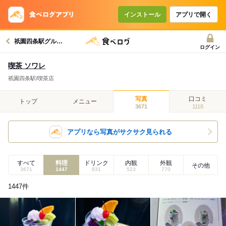
インストール
アプリで開く
祇園四条駅グルメへ
ログイン
喫茶 ソワレ
祇園四条駅/喫茶店
写真
口コミ
トップ
メニュー
3671
1118
アプリなら写真がサクサク見られる
すべて
料理
ドリンク
内観
外観
その他
3671
1447
931
523
770
1447
件