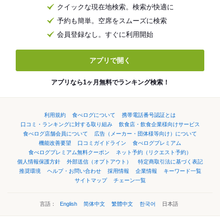
クイックな現在地検索。検索が快適に
予約も簡単。空席をスムーズに検索
会員登録なし。すぐに利用開始
アプリで開く
アプリなら1ヶ月無料でランキング検索！
利用規約
食べログについて
携帯電話番号認証とは
口コミ・ランキングに対する取り組み
飲食店・飲食企業様向けサービス
食べログ店舗会員について
広告（メーカー・団体様等向け）について
機能改善要望
口コミガイドライン
食べログプレミアム
食べログプレミアム無料クーポン
ネット予約（リクエスト予約）
個人情報保護方針
外部送信（オプトアウト）
特定商取引法に基づく表記
推奨環境
ヘルプ・お問い合わせ
採用情報
企業情報
キーワード一覧
サイトマップ
チェーン一覧
言語：
English
简体中文
繁體中文
한국어
日本語