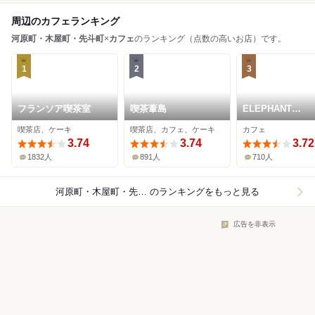
周辺のカフェランキング
河原町・木屋町・先斗町
×
カフェ
のランキング（点数の高いお店）です。
1
2
3
フランソア喫茶室
喫茶葦島
ELEPHANT
FACTORY COFF
喫茶店、ケーキ
喫茶店、カフェ、ケーキ
カフェ
3.74
3.74
3.72
1832人
891人
710人
河原町・木屋町・先斗町×カフェ
のランキングをもっと見る
広告を非表示