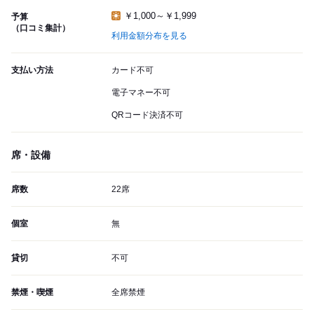
￥1,000～￥1,999
予算
（口コミ集計）
利用金額分布を見る
支払い方法
カード不可
電子マネー不可
QRコード決済不可
席・設備
席数
22席
個室
無
貸切
不可
禁煙・喫煙
全席禁煙