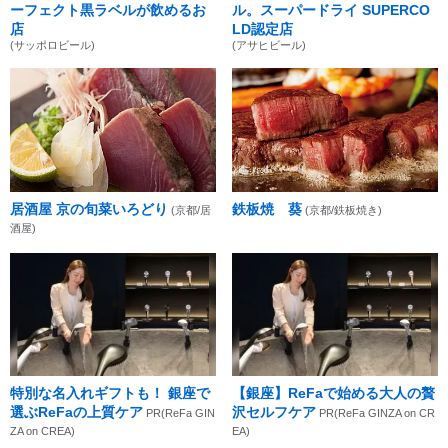
ーフェクト黒ラベルが飲めるお
ル。スーパードライ SUPERCO
店
LD認定店
(サッポロビール)
(アサヒビール)
居酒屋 京の旬菜いろどり
鉄板焼 葵
(京都/居
(京都/鉄板焼き)
酒屋)
特別な名入れギフトも！ 銀座で
【銀座】ReFaで始める大人の贅
選ぶReFaの上質ケア
沢セルフケア
PR(ReFa GIN
PR(ReFa GINZA on CR
ZA on CREA)
EA)