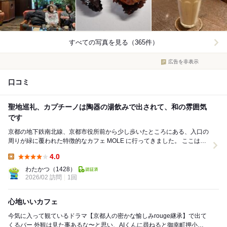
すべての写真を見る（365件）
広告を非表示
口コミ
聖地巡礼、カプチーノは陶器の湯飲みで出されて、和の雰囲気
です
京都の地下鉄南北線、京都市役所前から少し歩いたところにある、入口の
周りが緑に覆われた特徴的なカフェ MOLE に行ってきました。 ここは外
観が、NHK BSの某プレミアムドラマで...
4.0
Lunch:
わたかつ
（1428）
2026/02 訪問
1回
心地いいカフェ
今気に入って観ているドラマ【京都人の密かな愉しみrouge継承】で出て
くるバー 外観は見た事あるな〜と思い、AIくんに尋ねると御幸町押小路