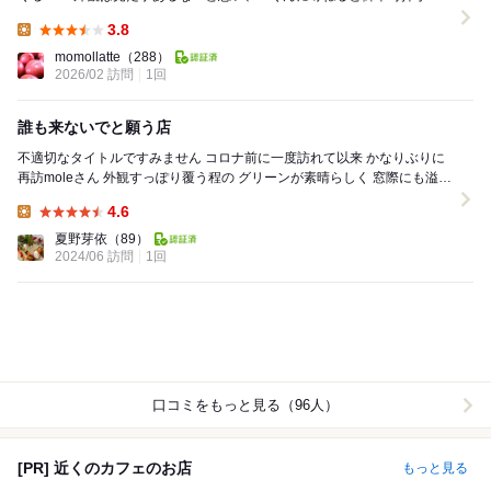
のカフェMOLEさんだと教えてもらい...
3.8
Lunch:
momollatte
（288）
2026/02 訪問
1回
誰も来ないでと願う店
不適切なタイトルですみません コロナ前に一度訪れて以来 かなりぶりに
再訪moleさん 外観すっぽり覆う程の グリーンが素晴らしく 窓際にも溢れ
んばかりの 観葉植...
4.6
Lunch:
夏野芽依
（89）
2024/06 訪問
1回
口コミをもっと見る（96人）
[PR] 近くのカフェのお店
もっと見る