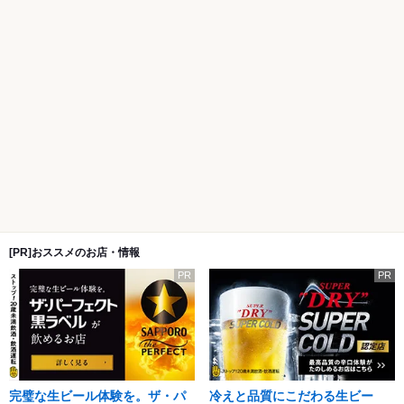
[PR]おススメのお店・情報
PR
PR
完璧な生ビール体験を。ザ・パ
冷えと品質にこだわる生ビー