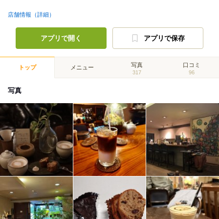
店舗情報（詳細）
アプリで開く
アプリで保存
写真
口コミ
トップ
メニュー
317
96
写真