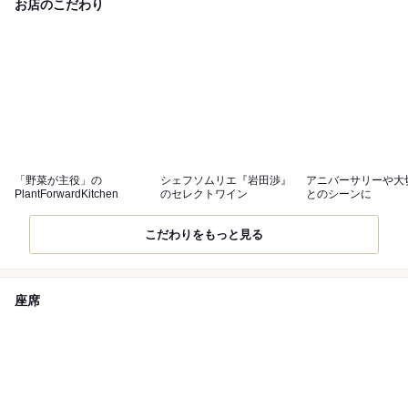
お店のこだわり
「野菜が主役」の
シェフソムリエ『岩田渉』
アニバーサリーや大
PlantForwardKitchen
のセレクトワイン
とのシーンに
こだわりをもっと見る
座席