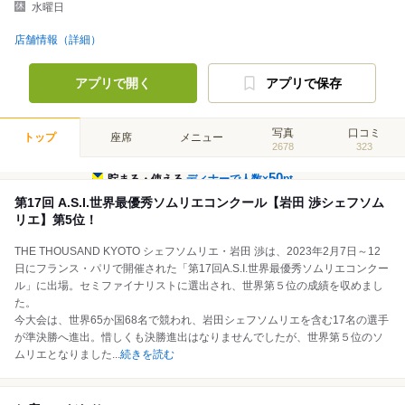
水曜日
店舗情報（詳細）
アプリで開く
アプリで保存
写真
口コミ
トップ
座席
メニュー
2678
323
50
貯まる・使える
ディナーで人数×
pt
第17回 A.S.I.世界最優秀ソムリエコンクール【岩田 渉シェフソム
リエ】第5位！
THE THOUSAND KYOTO シェフソムリエ・岩田 渉は、2023年2月7日～12
日にフランス・パリで開催された「第17回A.S.I.世界最優秀ソムリエコンクー
ル」に出場。セミファイナリストに選出され、世界第５位の成績を収めまし
た。
今大会は、世界65か国68名で競われ、岩田シェフソムリエを含む17名の選手
が準決勝へ進出。惜しくも決勝進出はなりませんでしたが、世界第５位のソ
ムリエとなりました
...
続きを読む