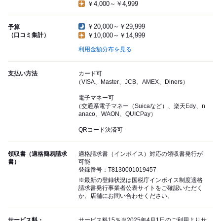
￥4,000～￥4,999
￥20,000～￥29,999
予算
（口コミ集計）
￥10,000～￥14,999
利用金額分布を見る
支払い方法
カード可
（VISA、Master、JCB、AMEX、Diners）
電子マネー可
（交通系電子マネー（Suicaなど）、楽天Edy、n
anaco、WAON、QUICPay）
QRコード決済可
領収書（適格簡易請求
適格請求書（インボイス）対応の領収書発行が
書）
可能
登録番号：T8130001019457
※最新の登録状況は国税庁インボイス制度適格
請求書発行事業者公表サイトをご確認いただく
か、店舗にお問い合わせください。
サービス料・
サービス料15％※2025年4月1日のご利用よりサ