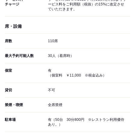
チャージ
ービス料をご利用額（税抜）の15%に改定させ
ていただきます。
席・設備
席数
110席
最大予約可能人数
30人（着席時）
個室
有
（個室料 ￥11,000 ※税金込み）
貸切
不可
禁煙・喫煙
全席禁煙
駐車場
有（50台 30分800円 ※レストラン利用優待
あり。）