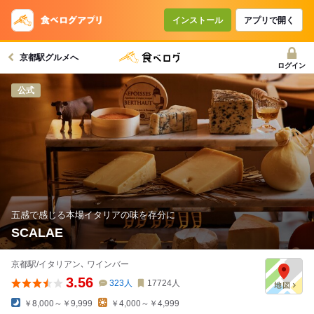
インストール
アプリで開く
京都駅グルメへ
ログイン
公式
五感で感じる本場イタリアの味を存分に
SCALAE
京都駅/イタリアン､ ワインバー
3.56
323
人
17724
人
￥8,000～￥9,999
￥4,000～￥4,999