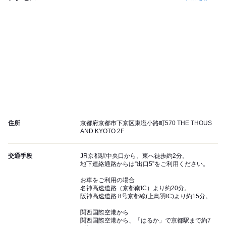
住所
京都府京都市下京区東塩小路町570 THE THOUS
AND KYOTO 2F
交通手段
JR京都駅中央口から、東へ徒歩約2分。
地下連絡通路からは“出口5”をご利用ください。
お車をご利用の場合
名神高速道路（京都南IC）より約20分。
阪神高速道路 8号京都線(上鳥羽IC)より約15分。
関西国際空港から
関西国際空港から、「はるか」で京都駅まで約7