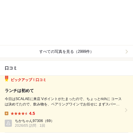
すべての写真を見る（2999件）
口コミ
ピックアップ！口コミ
ランチは初めて
今日はSCALAEに来店 Vポイントがたまったので、ちょっとrichに コース
は決めてたので、飲み物を、ペアリングワインでお任せに まずスパーク
リングワイン そしてアミューズメントは 生ハムとデコポンとサワークリ
4.5
ーム 春らしいきれいな一品 デコポンがアクセントになっておいしかった
Lunch:
ー...
ちかちゃん97306
（69）
2026/05 訪問
1回