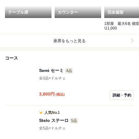
テーブル席
カウンター
完全個室
1部屋 最大6名 個室料
\11,000
座席をもっと見る
コース
Semi セーミ
4品
全3品×ドルチェ
3,800
円
(税込)
詳細・予約
人気No.1
Stelo ステーロ
5品
全5品×ドルチェ