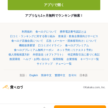
アプリで開く
アプリなら1ヶ月無料でランキング検索！
利用規約
食べログについて
携帯電話番号認証とは
口コミ・ランキングに対する取り組み
飲食店・飲食企業様向けサービス
食べログ店舗会員について
広告（メーカー・団体様等向け）について
機能改善要望
口コミガイドライン
食べログプレミアム
食べログプレミアム無料クーポン
ネット予約（リクエスト予約）
個人情報保護方針
外部送信（オプトアウト）
特定商取引法に基づく表記
推奨環境
ヘルプ・お問い合わせ
採用情報
企業情報
キーワード一覧
サイトマップ
チェーン一覧
言語：
English
简体中文
繁體中文
한국어
日本語
©Kakaku.com, Inc.