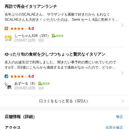
再訪で再会イタリアンランチ
去年ぶりのSCALAEさん、 サウザンドも素敵で好きだから もれなく
SCALAEさんも大好き！ いただいたのは、 Semi セーミ 4品に乾杯ドリン
クの付いた ...
4.0
Lunch:
しーちゃん428
（197）
2026/07 訪問
2回
ゆったり旬の食材を少しづつちょっと贅沢なイタリアン
友人のお誕生日で利用しました。 聞きたい事予約の際にいれていたので
すが2，3日後にこちらから連絡するまで連絡がなかったので、どうかな
ぁと思っていましたが、どのスタッフさんもいい感...
4.0
Dinner:
あずーる
（9）
2026/05 訪問
1回
口コミをもっと見る（323人）
店舗情報（詳細）
修正
アクセス
住所を修正