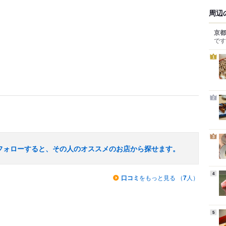
周辺
京都
です
1
2
3
フォローすると、その人のオススメのお店から探せます。
4
口コミ
をもっと見る （
7
人）
5