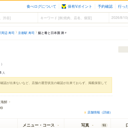
食べログについて
保有Vポイント
予約確認
行っ
駅周辺 寿司
京都駅 寿司
鮨と肴と日本酒 涛〃
う）
4
人
実確認が出来ないなど、店舗の運営状況の確認が出来ておらず、掲載保留して
海鮮
99
店舗情報（詳細）
メニュー・コース
写真
51