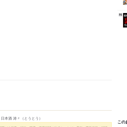
日本酒 涛〃
（とうとう）
この