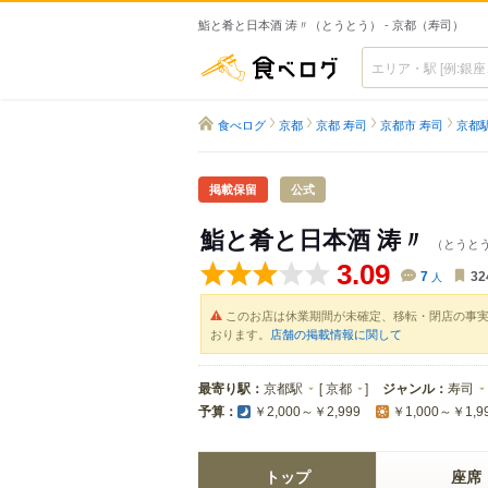
鮨と肴と日本酒 涛〃（とうとう） - 京都（寿司）
食べログ
食べログ
京都
京都 寿司
京都市 寿司
京都
掲載保留
公式
鮨と肴と日本酒 涛〃
（とうと
3.09
7
人
32
このお店は休業期間が未確定、移転・閉店の事
おります。
店舗の掲載情報に関して
最寄り駅：
京都駅
[
京都
]
ジャンル：
寿司
予算：
￥2,000～￥2,999
￥1,000～￥1,9
トップ
座席