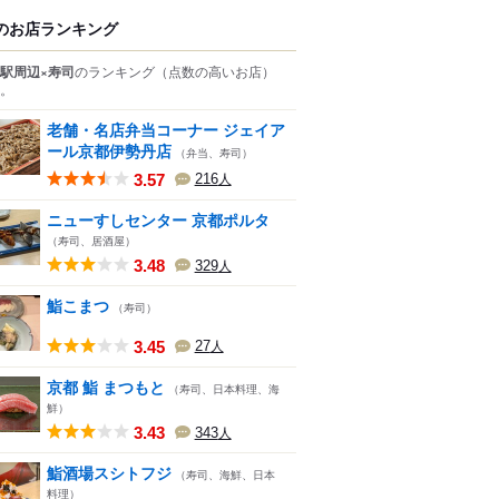
のお店ランキング
駅周辺×寿司
のランキング
（点数の高いお店）
。
老舗・名店弁当コーナー ジェイア
ール京都伊勢丹店
（弁当、寿司）
3.57
216
人
ニューすしセンター 京都ポルタ
（寿司、居酒屋）
3.48
329
人
鮨こまつ
（寿司）
3.45
27
人
京都 鮨 まつもと
（寿司、日本料理、海
鮮）
3.43
343
人
鮨酒場スシトフジ
（寿司、海鮮、日本
料理）