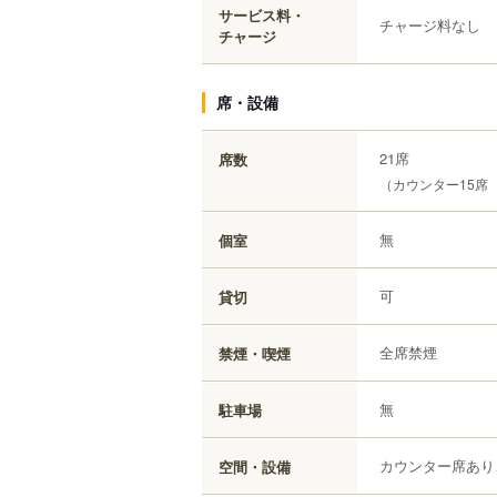
サービス料・
チャージ料なし
チャージ
席・設備
21席
席数
（カウンター15席
無
個室
可
貸切
全席禁煙
禁煙・喫煙
無
駐車場
カウンター席あり
空間・設備