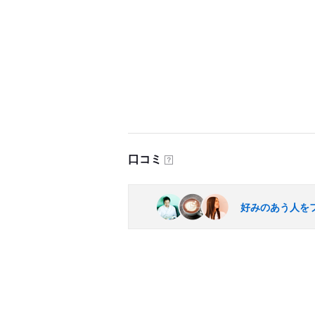
口コミ
？
好みのあう人を