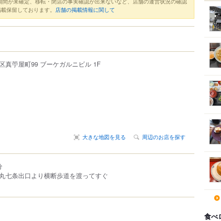
期間が未確定、移転・閉店の事実確認が出来ないなど、店舗の運営状況の確認
掲載保留しております。
店舗の掲載情報に関して
区
真苧屋町
99
ブーケガルニビル 1F
大きな地図を見る
周辺のお店を探す
分
丸七条出口より横断歩道を渡ってすぐ
食べ