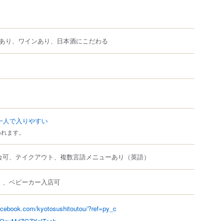
あり、ワインあり、日本酒にこだわる
一人で入りやすい
われます。
会可、テイクアウト、複数言語メニューあり（英語）
、ベビーカー入店可
）
acebook.com/kyotosushitoutou/?ref=py_c