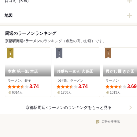
口コミ
（596）
地図
周辺のラーメンランキング
京都駅周辺
×
ラーメン
のランキング（点数の高いお店）です。
1
2
3
本家 第一旭 本店
吟醸らーめん 久保田
貝だし麺 きた田
ラーメン、餃子
つけ麺、ラーメン
ラーメン
3.74
3.74
3.69
6814人
1758人
1813人
京都駅周辺×ラーメン
のランキングをもっと見る
広告を非表示