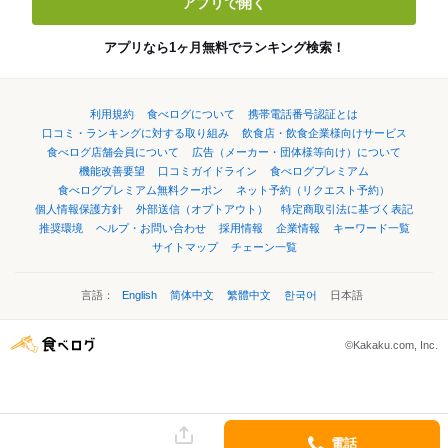
アプリで開く
アプリなら1ヶ月無料でランキング検索！
利用規約
食べログについて
携帯電話番号認証とは
口コミ・ランキングに対する取り組み
飲食店・飲食企業様向けサービス
食べログ店舗会員について
広告（メーカー・団体様等向け）について
機能改善要望
口コミガイドライン
食べログプレミアム
食べログプレミアム無料クーポン
ネット予約（リクエスト予約）
個人情報保護方針
外部送信（オプトアウト）
特定商取引法に基づく表記
推奨環境
ヘルプ・お問い合わせ
採用情報
企業情報
キーワード一覧
サイトマップ
チェーン一覧
言語：
English
简体中文
繁體中文
한국어
日本語
©Kakaku.com, Inc.
電話