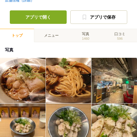
店舗情報（詳細）
アプリで開く
アプリで保存
写真
口コミ
トップ
メニュー
1460
596
写真