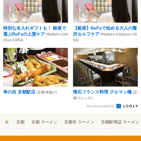
特別な名入れギフトも！ 銀座で
【銀座】ReFaで始める大人の贅
選ぶReFaの上質ケア
沢セルフケア
PR(ReFa GIN
PR(ReFa GINZA on CR
ZA on CREA)
EA)
串の坊 京都駅店
懐石フランス料理 グルマン橘
(京都/串揚げ)
(京
都/フレンチ)
Recommended by
京都
京都 ラーメン
京都市 ラーメン
京都駅周辺 ラーメン