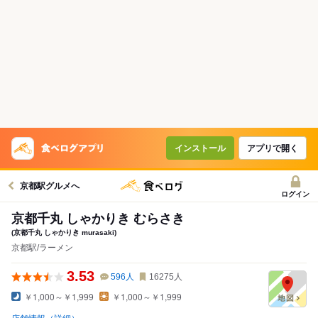
インストール
アプリで開く
京都駅グルメへ
ログイン
京都千丸 しゃかりき むらさき
(京都千丸 しゃかりき murasaki)
京都駅/ラーメン
3.53
596
人
16275
人
￥1,000～￥1,999
￥1,000～￥1,999