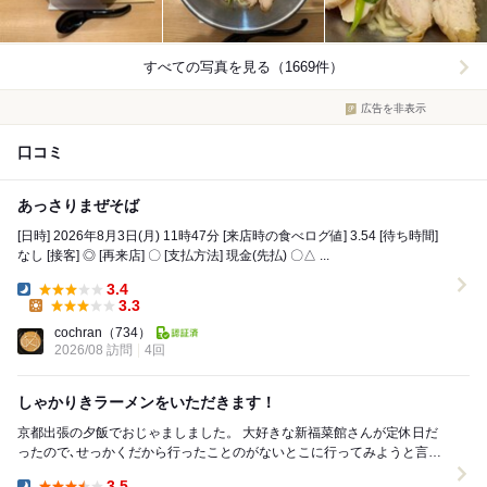
すべての写真を見る（1669件）
広告を非表示
口コミ
あっさりまぜそば
[日時] 2026年8月3日(月) 11時47分 [来店時の食べログ値] 3.54 [待ち時間]
なし [接客] ◎ [再来店] 〇 [支払方法] 現金(先払) 〇△ ...
3.4
Dinner:
3.3
Lunch:
cochran
（734）
2026/08 訪問
4回
しゃかりきラーメンをいただきます！
京都出張の夕飯でおじゃましました。 大好きな新福菜館さんが定休日だ
ったので､せっかくだから行ったことのがないとこに行ってみようと言う
ことで､しゃかりきむらさきさんにおじゃましまし...
3.5