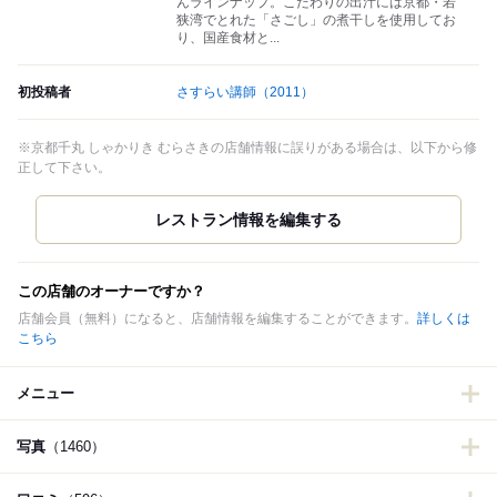
んラインナップ。こだわりの出汁には京都・若
狭湾でとれた「さごし」の煮干しを使用してお
り、国産食材と...
初投稿者
さすらい講師
（2011）
※京都千丸 しゃかりき むらさきの店舗情報に誤りがある場合は、以下から修
正して下さい。
この店舗のオーナーですか？
店舗会員（無料）になると、店舗情報を編集することができます。
詳しくは
こちら
メニュー
写真
（1460）