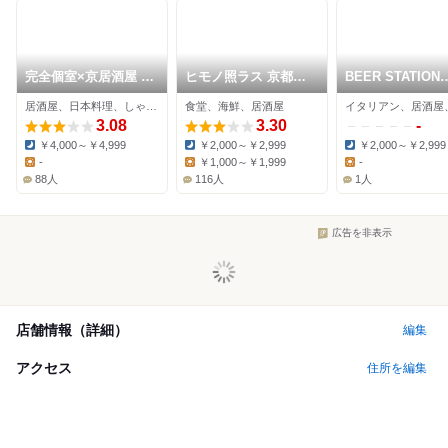
完全個室×京居酒屋 京
ヒモノ照ラス 京都ポ
BEER STATION
甚兵衛
ルタ店
HACHIJO
居酒屋、日本料理、しゃぶしゃぶ
食堂、海鮮、居酒屋
イタリアン、居酒屋
3.08
3.30
-
￥4,000～￥4,999
￥2,000～￥2,999
￥2,000～￥2,999
Dinner:
Dinner:
Dinner:
-
￥1,000～￥1,999
-
Lunch:
Lunch:
Lunch:
88人
116人
1人
広告を非表示
店舗情報（詳細）
編集
アクセス
住所を編集