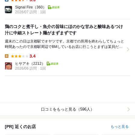
Dinner:
Signal Fire
（360）
2026/07 訪問
1回
鶏のコクと煮干し・魚介の旨味にほのかな甘みと酸味あるつけ
汁に中細ストレート麺がまずまずです
週末のこの日は京都駅でオヤツです。京都での所用を終わらしてちょっと
時間あったので京都駅周辺でBMしているお店に行こうとまずは某貝だし
の店に行ってみましたが結構な行列、今日は直射日光...
3.4
Lunch:
ヒサアキ
（2212）
2026/06 訪問
1回
口コミをもっと見る（596人）
[PR] 近くのお店
もっと見る