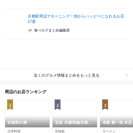
京都駅周辺でモーニング！朝からハッピーになれるお店
17選
食べログまとめ編集部
近くのグルメ情報まとめをもっと見る
周辺のお店ランキング
1
2
3
京都和久傳
宝泉 JR新幹線京都駅
本家 第一旭 本店
店
日本料理
甘味処
ラーメン