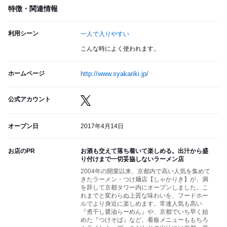
特徴・関連情報
利用シーン
一人で入りやすい
こんな時によく使われます。
ホームページ
http://www.syakariki.jp/
公式アカウント
オープン日
2017年4月14日
お店のPR
お酒も交えて落ち着いて楽しめる。出汁から盛
り付けまで一切妥協しないラーメン店
2004年の開業以来、京都内で高い人気を集めて
きたラーメン・つけ麺店【しゃかりき】が、満
を辞して京都タワー内にオープンしました。こ
れまでと変わらぬ上質な味わいを、フードホー
ルでより身近に楽しめます。常連人気も高い
『煮干し醤油らーめん』や、京都でいち早く始
めた『つけそば』など、看板メニューももちろ