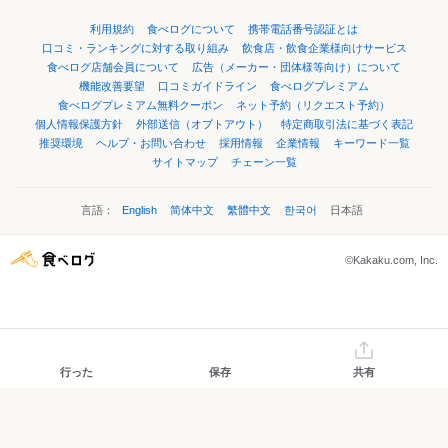
利用規約
食べログについて
携帯電話番号認証とは
口コミ・ランキングに対する取り組み
飲食店・飲食企業様向けサービス
食べログ店舗会員について
広告（メーカー・団体様等向け）について
機能改善要望
口コミガイドライン
食べログプレミアム
食べログプレミアム無料クーポン
ネット予約（リクエスト予約）
個人情報保護方針
外部送信（オプトアウト）
特定商取引法に基づく表記
推奨環境
ヘルプ・お問い合わせ
採用情報
企業情報
キーワード一覧
サイトマップ
チェーン一覧
言語：
English
简体中文
繁體中文
한국어
日本語
©Kakaku.com, Inc.
行った
保存
共有