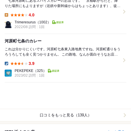
七条河原町にあるスパイスカレーのお店です。 京都駅からだと、降
りた場所にもよりますが（近鉄や新幹線からはちょっとあります）、徒歩
7～8分といったところでしょうか。 猛暑日...
4.0
Lunch:
Trimeresurus
（1002）
2022/08 訪問
1回
河原町七条のカレー
これは分かりにくいです。河原町七条東入路地奥ですね。河原町通りをう
ろうろしても全く見つかりません。 この路地、なんか面白そうなお店が
他にもありました。 入店するとギリギリセーフ...
3.9
Dinner:
PEKEPEKE
（325）
2023/02 訪問
1回
口コミをもっと見る（139人）