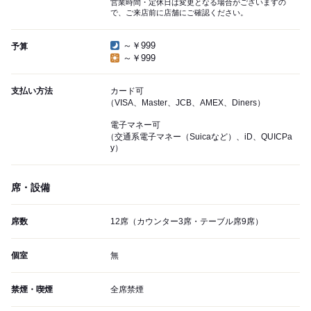
営業時間・定休日は変更となる場合がございますの
で、ご来店前に店舗にご確認ください。
～￥999
予算
～￥999
支払い方法
カード可
（VISA、Master、JCB、AMEX、Diners）
電子マネー可
（交通系電子マネー（Suicaなど）、iD、QUICPa
y）
席・設備
席数
12席（カウンター3席・テーブル席9席）
個室
無
禁煙・喫煙
全席禁煙