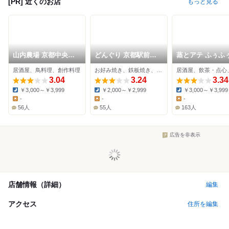
[PR] 近くのお店
もっと見る
山内農場 京都中央口
どんぐり 京都駅前・
蒸とアテ ふぅふぅ
駅前店
東店
都駅前店
居酒屋、鳥料理、創作料理
お好み焼き、鉄板焼き、居酒屋
3.04
3.24
3.34
￥3,000～￥3,999
￥2,000～￥2,999
￥3,000～￥3,999
Dinner:
Dinner:
Dinner:
-
-
-
Lunch:
Lunch:
Lunch:
56人
55人
163人
広告を非表示
店舗情報（詳細）
編集
アクセス
住所を編集