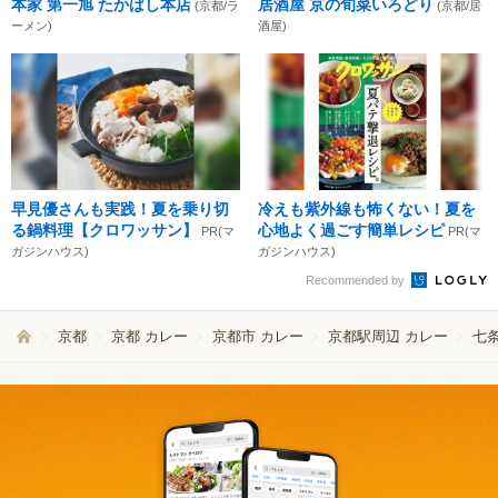
本家 第一旭 たかばし本店
居酒屋 京の旬菜いろどり
(京都/ラ
(京都/居
ーメン)
酒屋)
早見優さんも実践！夏を乗り切
冷えも紫外線も怖くない！夏を
る鍋料理【クロワッサン】
心地よく過ごす簡単レシピ
PR(マ
PR(マ
ガジンハウス)
ガジンハウス)
Recommended by
京都
京都 カレー
京都市 カレー
京都駅周辺 カレー
七