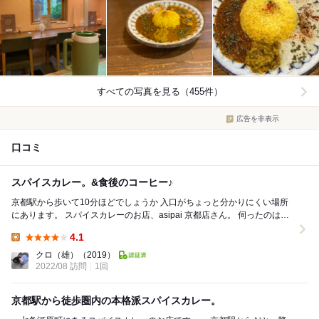
すべての写真を見る（455件）
広告を非表示
口コミ
スパイスカレー。&食後のコーヒー♪
京都駅から歩いて10分ほどでしょうか 入口がちょっと分かりにくい場所
にあります。 スパイスカレーのお店、asipai 京都店さん。 伺ったのは８
月下旬、 ランチL.Oに...
4.1
Lunch:
クロ（雄）
（2019）
2022/08 訪問
1回
京都駅から徒歩圏内の本格派スパイスカレー。