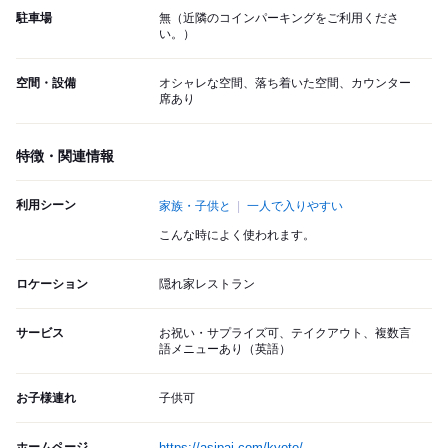
駐車場
無（近隣のコインパーキングをご利用くださ
い。）
空間・設備
オシャレな空間、落ち着いた空間、カウンター
席あり
特徴・関連情報
利用シーン
家族・子供と
一人で入りやすい
こんな時によく使われます。
ロケーション
隠れ家レストラン
サービス
お祝い・サプライズ可、テイクアウト、複数言
語メニューあり（英語）
お子様連れ
子供可
ホームページ
https://asipai.com/kyoto/