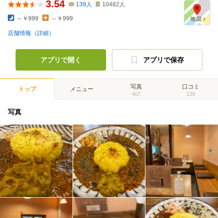
3.54
139
人
10482
人
～￥999
～￥999
店舗情報（詳細）
アプリで開く
アプリで保存
写真
口コミ
トップ
メニュー
407
139
写真