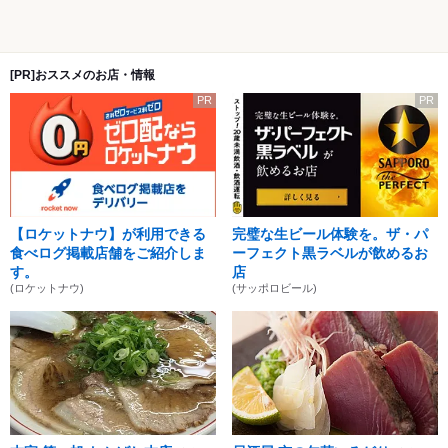
[PR]おススメのお店・情報
PR
PR
【ロケットナウ】が利用できる
完璧な生ビール体験を。ザ・パ
食べログ掲載店舗をご紹介しま
ーフェクト黒ラベルが飲めるお
す。
店
(ロケットナウ)
(サッポロビール)