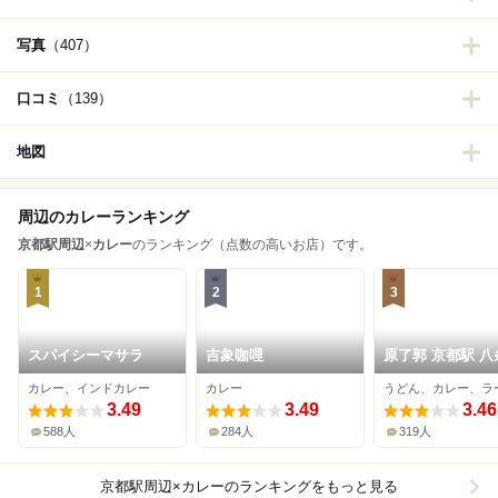
写真
（407）
口コミ
（139）
地図
周辺のカレーランキング
京都駅周辺
×
カレー
のランキング（点数の高いお店）です。
1
2
3
スパイシーマサラ
吉象咖哩
原了郭 京都駅 八
店
カレー、インドカレー
カレー
うどん、カレー、ラ
3.49
3.49
3.46
588人
284人
319人
京都駅周辺×カレー
のランキングをもっと見る