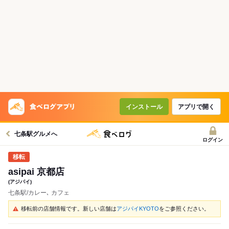
インストール
アプリで開く
七条駅グルメへ
ログイン
asipai 京都店
(アジパイ)
七条駅/カレー､ カフェ
移転前の店舗情報です。新しい店舗は
アジパイKYOTO
をご参照ください。