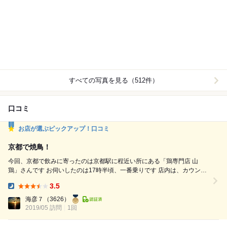
すべての写真を見る（512件）
口コミ
お店が選ぶピックアップ！口コミ
京都で焼鳥！
今回、京都で飲みに寄ったのは京都駅に程近い所にある「鶏専門店 山
鶏」さんです お伺いしたのは17時半頃、一番乗りです 店内は、カウンタ
ー席が数席と4～6人のテーブル席が4卓ほど 外から見えやすい作りで
3.5
す、、 飲み物は、チリ産の赤ワイン、ボトルで@2,500 食べ物は、おす
Dinner:
すめメニューから 田舎鶏若様 むねのたたき@770 かもロース@550 地野
海彦７
（3626）
菜の...
2019/05 訪問
1回