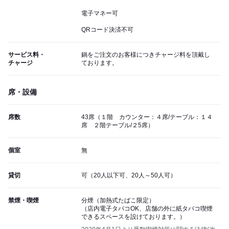
電子マネー可
QRコード決済不可
サービス料・
鍋をご注文のお客様につきチャージ料を頂戴し
チャージ
ております。
席・設備
席数
43席（１階 カウンター：４席/テーブル：１４
席 ２階テーブル/２5席）
個室
無
貸切
可（20人以下可、20人～50人可）
禁煙・喫煙
分煙（加熱式たばこ限定）
（店内電子タバコOK、店舗の外に紙タバコ喫煙
できるスペースを設けております。）