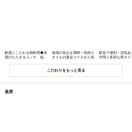
鮮度にこだわる鶏料理◆赤
地鶏の旨みを満喫！焼肉ス
駅近で便利！活気あ
鶏のたたき＆ユッケ、低温
タイルの宴会コースが人気
空間と多彩な席タイ
調理レバーも
広いシーンに
こだわりをもっと見る
座席