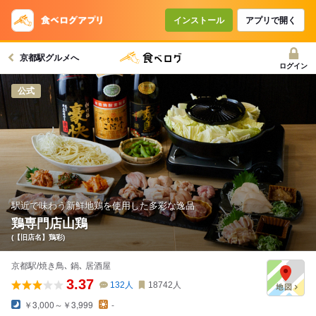
コースで使えるクーポン
戻る
インストール
アプリで開く
京都駅グルメへ
クーポンを利用せず予約する
ログイン
公式
駅近で味わう新鮮地鶏を使用した多彩な逸品
鶏専門店山鶏
(【旧店名】鶏彩)
京都駅/焼き鳥､ 鍋､ 居酒屋
3.37
132
人
18742
人
￥3,000～￥3,999
-