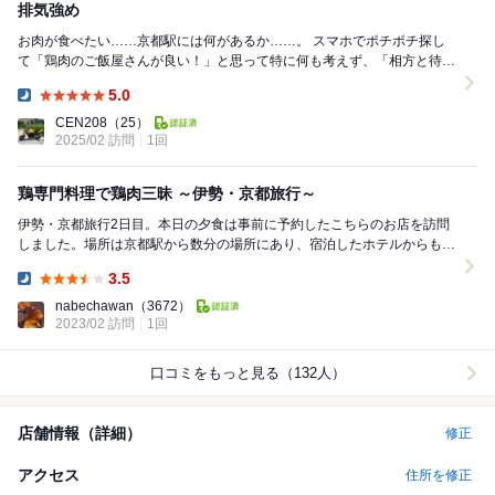
排気強め
お肉が食べたい……京都駅には何があるか……。 スマホでポチポチ探し
て「鶏肉のご飯屋さんが良い！」と思って特に何も考えず、「相方と待ち
合わせしてから行くし、駅チカで美味しい鶏料理が...
5.0
Dinner:
CEN208
（25）
2025/02 訪問
1回
鶏専門料理で鶏肉三昧 ～伊勢・京都旅行～
伊勢・京都旅行2日目。本日の夕食は事前に予約したこちらのお店を訪問
しました。場所は京都駅から数分の場所にあり、宿泊したホテルからも徒
歩で行ける場所だったのでとても便利。19時30分...
3.5
Dinner:
nabechawan
（3672）
2023/02 訪問
1回
口コミをもっと見る（132人）
店舗情報（詳細）
修正
アクセス
住所を修正