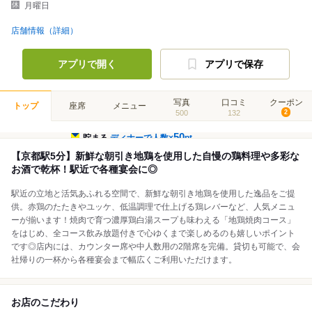
月曜日
店舗情報（詳細）
アプリで開く
アプリで保存
写真
口コミ
クーポン
トップ
座席
メニュー
500
132
2
50
貯まる
ディナーで人数×
pt
【京都駅5分】新鮮な朝引き地鶏を使用した自慢の鶏料理や多彩な
お酒で乾杯！駅近で各種宴会に◎
駅近の立地と活気あふれる空間で、新鮮な朝引き地鶏を使用した逸品をご提
供。赤鶏のたたきやユッケ、低温調理で仕上げる鶏レバーなど、人気メニュ
ーが揃います！焼肉で育つ濃厚鶏白湯スープも味わえる「地鶏焼肉コース」
をはじめ、全コース飲み放題付きで心ゆくまで楽しめるのも嬉しいポイント
です◎店内には、カウンター席や中人数用の2階席を完備。貸切も可能で、会
社帰りの一杯から各種宴会まで幅広くご利用いただけます。
お店のこだわり