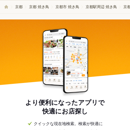
京都
京都 焼き鳥
京都市 焼き鳥
京都駅周辺 焼き鳥
京
より便利になったアプリで
快適にお店探し
クイックな現在地検索。検索が快適に