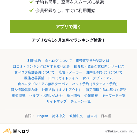
予約も簡単。空席をスムーズに検索
会員登録なし。すぐに利用開始
アプリで開く
アプリなら1ヶ月無料でランキング検索！
利用規約
食べログについて
携帯電話番号認証とは
口コミ・ランキングに対する取り組み
飲食店・飲食企業様向けサービス
食べログ店舗会員について
広告（メーカー・団体様等向け）について
機能改善要望
口コミガイドライン
食べログプレミアム
食べログプレミアム無料クーポン
ネット予約（リクエスト予約）
個人情報保護方針
外部送信（オプトアウト）
特定商取引法に基づく表記
推奨環境
ヘルプ・お問い合わせ
採用情報
企業情報
キーワード一覧
サイトマップ
チェーン一覧
言語：
English
简体中文
繁體中文
한국어
日本語
©Kakaku.com, Inc.