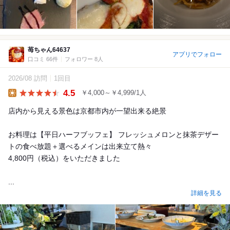
苺ちゃん64637
アプリでフォロー
口コミ 66件
フォロワー 8人
2026/08 訪問
1回目
4.5
￥4,000～￥4,999/1人
Lunch
店内から見える景色は京都市内が一望出来る絶景
お料理は【平日ハーフブッフェ】 フレッシュメロンと抹茶デザー
トの食べ放題＋選べるメインは出来立て熱々
4,800円（税込）をいただきました
...
詳細を見る