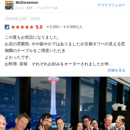
MsDoraemon
アプリでフォロー
口コミ 30件
フォロワー 8人
2026/06 訪問
2回目
5.0
￥4,000～￥4,999/1人
Dinner
この度もお世話になりました。
お店の雰囲気- やや賑やかではありましたが京都タワーの見える窓
側隅のテーブルをご用意いただき
よかったです。
お料理- 皆様 それぞれお好みをオーダーされましたが米...
詳細を見る