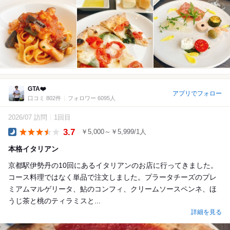
GTA❤️
アプリでフォロー
口コミ 802件
フォロワー 6095人
2026/07 訪問
1回目
3.7
￥5,000～￥5,999/1人
Dinner
本格イタリアン
京都駅伊勢丹の10回にあるイタリアンのお店に行ってきました。
コース料理ではなく単品で注文しました。プラータチーズのプレ
ミアムマルゲリータ、鮎のコンフィ、クリームソースペンネ、ほ
うじ茶と桃のティラミスと...
詳細を見る