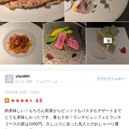
7
yitan860
アプリでフォロー
口コミ 13件
フォロワー 1人
2026/06 訪問
1回目
4.5
Lunch
肉美味しい！もちろん前菜からピッツァもパスタもデザートまで
とても美味しかったです。量も十分！ランチビュッフェとランチ
コースの差は1000円。久しぶりに会った友人とのおしゃべり優