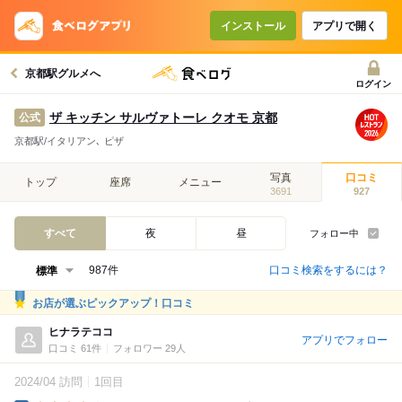
インストール
アプリで開く
京都駅グルメへ
ログイン
ザ キッチン サルヴァトーレ クオモ 京都
公式
京都駅/イタリアン､ ピザ
写真
口コミ
トップ
座席
メニュー
3691
927
すべて
夜
昼
フォロー中
口コミ検索をするには？
987件
お店が選ぶピックアップ！口コミ
ヒナラテココ
アプリでフォロー
口コミ 61件
フォロワー 29人
2024/04 訪問
1回目