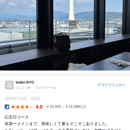
butler-RYO
アプリでフォロー
口コミ 1件
フォロワー 0人
2026/07 訪問
1回目
4.0
￥10,000～￥14,999/1人
Dinner
記念日コース
前菜〜メインまで、美味しくて量もそこそこありました。