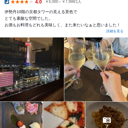
4.0
￥6,000～￥7,999/1人
Dinner
伊勢丹10階の京都タワーの見える景色で
とても素敵な空間でした。
お酒もお料理もどれも美味しく、また来たいなぁと思いました！
詳細を見る
7