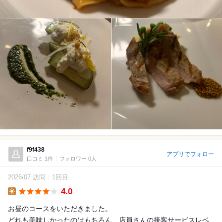
f9f438
アプリでフォロー
口コミ 1件
フォロワー 0人
2026/07 訪問
1回目
4.0
Lunch
お昼のコースをいただきました。
どれも美味しかったのはもちろん、店員さんの接客サービスレベ