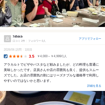
7d5dcb
アプリでフォロー
口コミ 2件
フォロワー 0人
2026/06 訪問
1回目
3.5
￥4,000～￥4,999/1人
Dinner
アラカルトでピザやパスタなど頼みましたが、どの料理も普通に
美味しかったです。店員さんや店の雰囲気も良く、提供もスムー
ズでした。お店の雰囲気の割にはリーズナブルな価格帯で利用し
やすいのではないかと思います。
詳細を見る