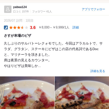
yabuu124
アプリでフォロー
口コミ 157件
フォロワー 41人
2026/07 訪問
1回目
3.6
￥8,000～￥9,999/1人
詳細
Dinner
さすが本場のピザ
久しぶりのサルバトーレクォモでした。今回はアラカルトで、サ
ラダ、グラタン、ステーキにビザはこの店の代名詞であるDoc
と、マリナーラを頂きました。
席は夜景の見えるカウンター。
やはりビザは美味しか...
詳細を見る