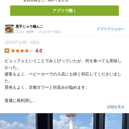
アプリで開く
悪手じゃろ蟻んこ
アプリでフォロー
口コミ 389件
フォロワー 52人
2026/07 訪問
1回目
4.0
Lunch
ビュッフェということでみくびっていたが、何を食べても美味し
かった。
接客もよく、ベビーカーでの入店にも快く対応してくださいまし
た。
景色もよく、京都タワーと街並みが臨めます。
普通に再利用し...
詳細を見る