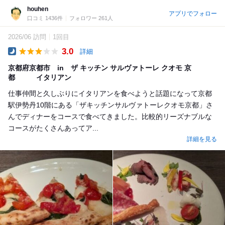
houhen
アプリでフォロー
口コミ 1436件
フォロワー 261人
2026/06 訪問
1回目
3.0
詳細
Dinner
京都府京都市 in ザ キッチン サルヴァトーレ クオモ 京
都 イタリアン
仕事仲間と久しぶりにイタリアンを食べようと話題になって京都
駅伊勢丹10階にある「ザキッチンサルヴァトーレクオモ京都」さ
んでディナーをコースで食べてきました。比較的リーズナブルな
コースがたくさんあってア...
詳細を見る