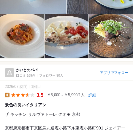
かいとのパパ
アプリでフォロー
口コミ 169件
フォロワー 90人
2026/07 訪問
1回目
3.5
￥5,000～￥5,999/1人
詳細
Lunch
景色の良いイタリアン
ザ キッチン サルヴァトーレ クオモ 京都
京都府京都市下京区烏丸通塩小路下ル東塩小路町901 ジェイアー