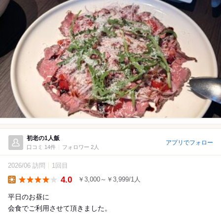
初老の1人飯
アプリでフォロー
口コミ 14件
フォロワー 2人
2026/06 訪問
1回目
4.0
￥3,000～￥3,999/1人
Lunch
平日のお昼に
会食でご利用させて頂きました。