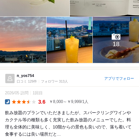
18
n_yos754
アプリでフォロー
口コミ 129件
フォロワー 313人
2026/05 訪問
1回目
3.6
￥8,000～￥9,999/1人
Dinner
飲み放題のプランでいただきましたが、スパークリングワインや
カクテル等の種類も多く充実した飲み放題のメニューでした。料
理も全体的に美味しく、10階からの景色も良いので、落ち着いて
食事するには良い場所だと...