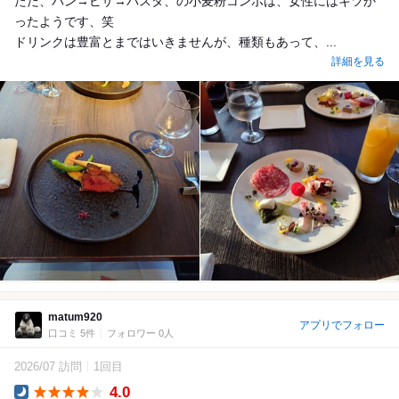
ただ、パン→ピザ→パスタ、の小麦粉コンボは、女性にはキツか
ったようです、笑
ドリンクは豊富とまではいきませんが、種類もあって、...
詳細を見る
matum920
アプリでフォロー
口コミ 5件
フォロワー 0人
2026/07 訪問
1回目
4.0