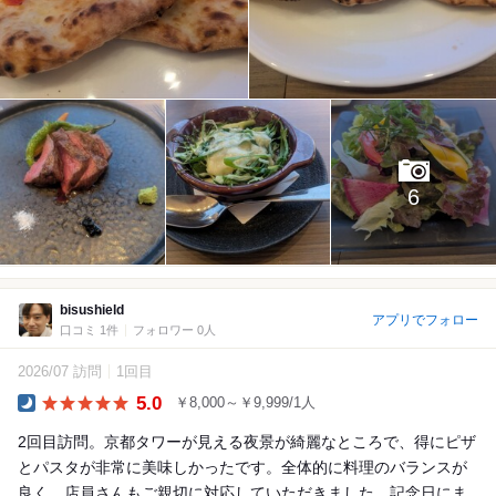
6
bisushield
アプリでフォロー
口コミ 1件
フォロワー 0人
2026/07 訪問
1回目
5.0
￥8,000～￥9,999/1人
Dinner
2回目訪問。京都タワーが見える夜景が綺麗なところで、得にピザ
とパスタが非常に美味しかったです。全体的に料理のバランスが
良く、店員さんもご親切に対応していただきました。記念日にま