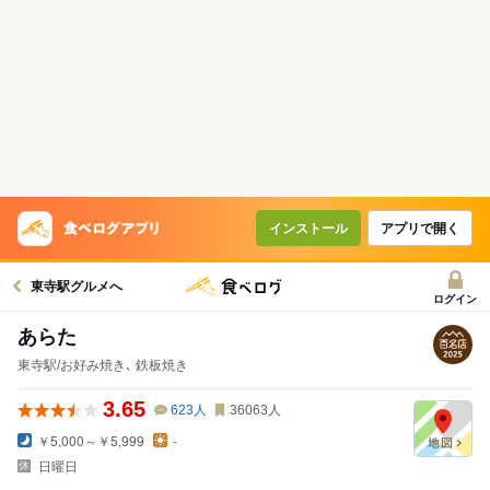
インストール
アプリで開く
東寺駅グルメへ
ログイン
あらた
東寺駅/お好み焼き､ 鉄板焼き
3.65
623
人
36063
人
￥5,000～￥5,999
-
日曜日