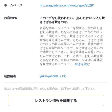
ホームページ
http://aquadina.com/kyoto/spot/2529/
お店のPR
このアゴなら使われたい。[あらた]のスジ入り焼
きそばあぎ焼きのせ。
多彩なホルモンメニューを配する、街の正しき
お好み焼き店。ちなみにあぎはアゴ部分のスジ
肉。「同じスジでも、焼きそばに入るスジとは
食感も味も違うんです。もちろん、そばには両
方のスジの旨みが染みこんでます。最後の仕上
げは自家製の辛ソースで。かけすぎると辛いの
で適量にして下さい。実は常連さんが思いつい
たんですけどね、これ」と店主。お好み焼き屋
とあなどれぬ、京都人のホルモン＆濃い味体質
を象徴する名メニュー・
...
続きを読む
初投稿者
yukkoyoshida
（13）
※あらたの店舗情報に誤りがある場合は、以下から修正して下さい。