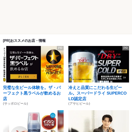
[PR]おススメのお店・情報
PR
PR
完璧な生ビール体験を。ザ・パ
冷えと品質にこだわる生ビー
ーフェクト黒ラベルが飲めるお
ル。スーパードライ SUPERCO
店
LD認定店
(サッポロビール)
(アサヒビール)