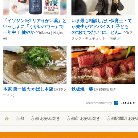
「イソジン®クリアうがい薬」と
いま最も相談したい保育士・て
いっしょに「うがいパワー」で
ぃ先生がアドバイス！ 子ども
一年中！ 健やか
の“おてつだい”に、どん...
PR(iNova｜Hugku
PR(ア
m)
タック・キュキュット｜Hugkum)
本家 第一旭 たかばし本店
鉄板焼 葵
(京都/ラ
(京都/鉄板焼き)
ーメン)
Recommended by
京都
京都 お好み焼き
京都市 お好み焼き
京都駅周辺 お好