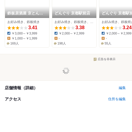
鉄板居酒屋 京とんち
どんぐり 京都駅前店
どんぐり 京都駅
ん亭 みやこみち店
東店
お好み焼き、鉄板焼き
お好み焼き、鉄板焼き、居酒屋
3.41
3.38
3.24
￥3,000～￥3,999
￥2,000～￥2,999
￥2,000～￥2,999
Dinner:
Dinner:
Dinner:
￥1,000～￥1,999
-
-
Lunch:
Lunch:
Lunch:
169人
198人
55人
広告を非表示
店舗情報（詳細）
編集
アクセス
住所を編集