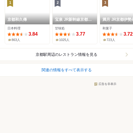
1
2
3
京都和久傳
宝泉 JR新幹線京都駅
満月 JR京都伊勢
店
日本料理
甘味処
和菓子
3.84
3.77
3.72
863人
1025人
723人
京都駅周辺
のレストラン情報を見る
関連の情報をすべて表示する
広告を非表示