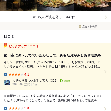
すべての写真を見る（3147件）
広告を非表示
口コミ
ピックアップ！口コミ
前日夜にダメ元で問い合わせして、あらたお好みとあぎ塩焼を
キリン一番搾り生ビール(中)715円✕2＝1,530円。 あぎ塩焼1,083円。 ピ
リカラきゅうり473円。 あらたお好み1,848円＋トッピング油カス385円
＝2,233円。 合計5,210円。 前日夜にダメ元で問い合わせすると、20時半
4.1
から1時間で予約確保。 早めの19:52...
Dinner:
人見知り激しい上手な素人
（322）
2026/07 訪問
1回
京都駅近くにある、お好み焼きと鉄板焼きの名店「あらた」に行ってきま
した！ 以前から気になっていたお店で、期待に胸を膨らませて暖簾をく
ぐりました。 店内は活気にあふれ、食欲をそそ...
3.8