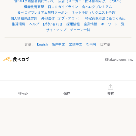
食べログ店舗会員について
広告（メーカー・団体様等向け）について
機能改善要望
口コミガイドライン
食べログプレミアム
食べログプレミアム無料クーポン
ネット予約（リクエスト予約）
個人情報保護方針
外部送信（オプトアウト）
特定商取引法に基づく表記
推奨環境
ヘルプ・お問い合わせ
採用情報
企業情報
キーワード一覧
サイトマップ
チェーン一覧
言語：
English
简体中文
繁體中文
한국어
日本語
©Kakaku.com, Inc.
行った
保存
共有