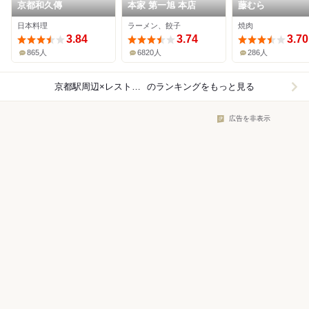
京都和久傳
本家 第一旭 本店
藤むら
日本料理
ラーメン、餃子
焼肉
3.84
3.74
3.70
865人
6820人
286人
京都駅周辺×レストラン
のランキングをもっと見る
広告を非表示