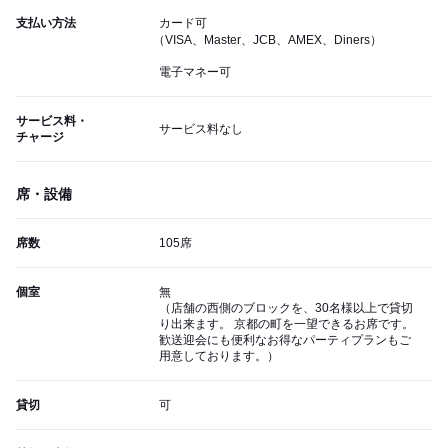
支払い方法
カード可
（VISA、Master、JCB、AMEX、Diners）
電子マネー可
サービス料・
サービス料なし
チャージ
席・設備
席数
105席
個室
無
（店舗の西側のブロックを、30名様以上で貸切
り出来ます。 京都の町を一望できるお席です。
歓送迎会にも便利なお得なパーティプランもご
用意しております。）
貸切
可