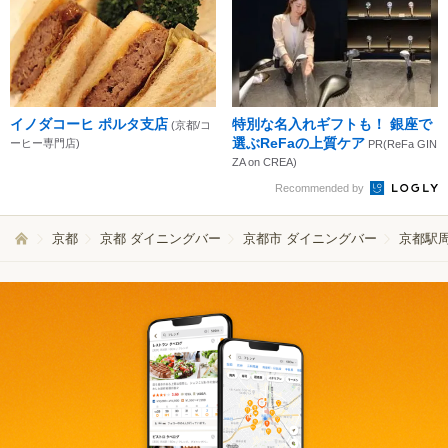
イノダコーヒ ポルタ支店
特別な名入れギフトも！ 銀座で
(京都/コ
選ぶReFaの上質ケア
ーヒー専門店)
PR(ReFa GIN
ZA on CREA)
Recommended by
京都
京都 ダイニングバー
京都市 ダイニングバー
京都駅