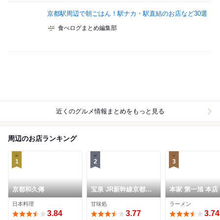
京都駅周辺で朝ごはん！駅ナカ・駅直結のお店など30選
食べログまとめ編集部
近くのグルメ情報まとめをもっと見る
周辺のお店ランキング
1
2
3
京都和久傳
宝泉 JR新幹線京都駅
本家 第一旭 本店
店
日本料理
甘味処
ラーメン
3.84
3.77
3.74