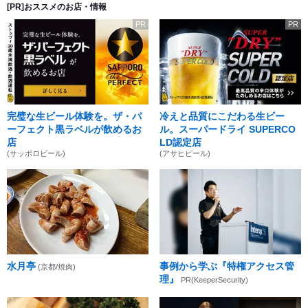
[PR]おススメのお店・情報
PR
PR
完璧な生ビール体験を。ザ・パ
冷えと品質にこだわる生ビー
ーフェクト黒ラベルが飲めるお
ル。スーパードライ SUPERCO
店
LD認定店
(サッポロビール)
(アサヒビール)
水月亭
事例から学ぶ『特権アクセス管
(京都/焼肉)
理』
PR(KeeperSecurity)