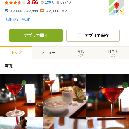
3.56
130
人
5874
人
￥3,000～￥3,999
￥2,000～￥2,999
店舗情報（詳細）
アプリで開く
アプリで保存
写真
口コミ
トップ
メニュー
407
130
写真