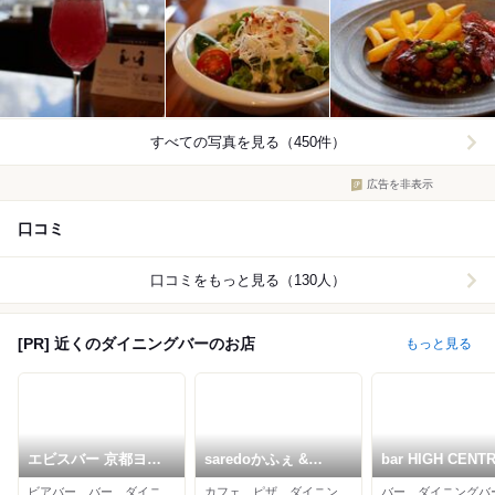
すべての写真を見る（450件）
広告を非表示
口コミ
口コミをもっと見る（130人）
[PR] 近くのダイニングバーのお店
もっと見る
エビスバー 京都ヨド
saredoかふぇ &
bar HIGH CENT
バシ店
DINING 京都店
ビアバー、バー、ダイニングバー
カフェ、ピザ、ダイニングバー
バー、ダイニングバ