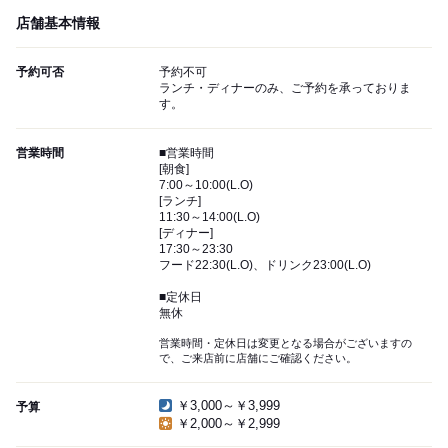
店舗基本情報
予約可否
予約不可
ランチ・ディナーのみ、ご予約を承っておりま
す。
営業時間
■営業時間
[朝食]
7:00～10:00(L.O)
[ランチ]
11:30～14:00(L.O)
[ディナー]
17:30～23:30
フード22:30(L.O)、ドリンク23:00(L.O)
■定休日
無休
営業時間・定休日は変更となる場合がございますの
で、ご来店前に店舗にご確認ください。
￥3,000～￥3,999
予算
￥2,000～￥2,999