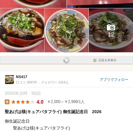
12
広告を非表示
NS417
アプリでフォロー
口コミ 3897件
フォロワー 2314人
2026/08 訪問
3回目
4.0
￥2,000～￥2,999/1人
Lunch
聖あげは様(キュアバタフライ) 御生誕記念日 2026
御生誕記念日
聖あげは様(キュアバタフライ)