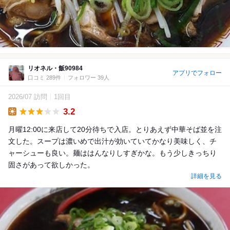
リオネル・飯90984
アプリでフォロー
口コミ 289件
フォロワー 39人
2026/07 訪問
1回目
3.2
Lunch
月曜12:00に来店して20分待ちで入店。とりあえず中華そば並を注
文した。スープは濃いめで出汁が効いていてかなり美味しく、チ
ャーシューも良い。麺ははんなりしすぎかな。もう少しきっちり
固さがあって欲しかった。
詳細を見る