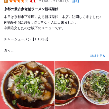
4.1
￥1,000～￥1,999/1人
詳細
Lunch
京都の最古参老舗ラーメン新福菜館
本日は京都市下京区にある新福菜館 本店に訪問して来ました♪
9時55分頃に到着し待つ事なく入店出来ました。
今回注文したのは以下のメニューです。
チャーシューメン【1,150円】
真っ...
詳細を見る