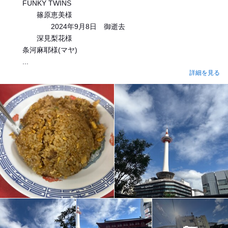
FUNKY TWINS
篠原恵美様
2024年9月8日 御逝去
深見梨花様
条河麻耶様(マヤ)
...
詳細を見る