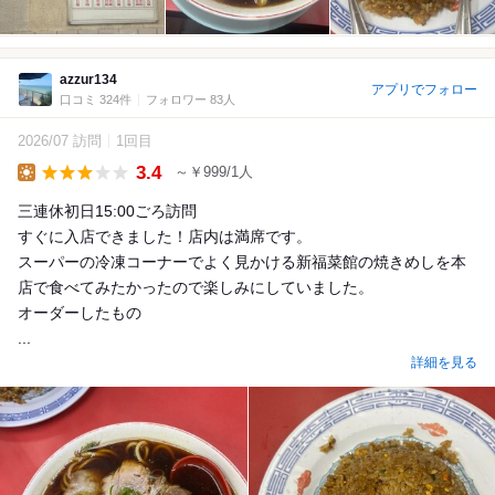
azzur134
アプリでフォロー
口コミ 324件
フォロワー 83人
2026/07 訪問
1回目
3.4
～￥999/1人
Lunch
三連休初日15:00ごろ訪問
すぐに入店できました！店内は満席です。
スーパーの冷凍コーナーでよく見かける新福菜館の焼きめしを本
店で食べてみたかったので楽しみにしていました。
オーダーしたもの
...
詳細を見る