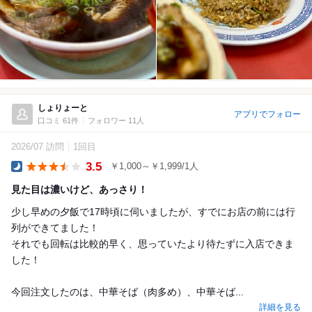
しょりょーと
アプリでフォロー
口コミ 61件
フォロワー 11人
2026/07 訪問
1回目
3.5
￥1,000～￥1,999/1人
Dinner
見た目は濃いけど、あっさり！
少し早めの夕飯で17時頃に伺いましたが、すでにお店の前には行
列ができてました！
それでも回転は比較的早く、思っていたより待たずに入店できま
した！
今回注文したのは、中華そば（肉多め）、中華そば...
詳細を見る