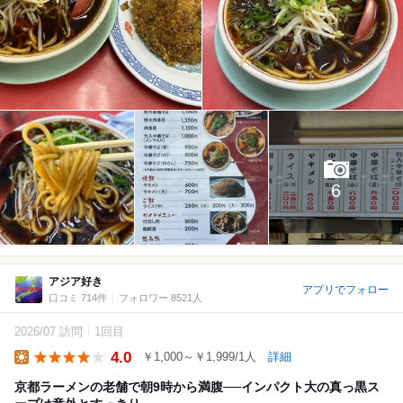
6
アジア好き
アプリでフォロー
口コミ 714件
フォロワー 8521人
2026/07 訪問
1回目
4.0
￥1,000～￥1,999/1人
詳細
Lunch
京都ラーメンの老舗で朝9時から満腹──インパクト大の真っ黒ス