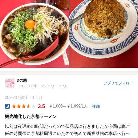
Dの助
アプリでフォロー
口コミ 988件
フォロワー 397人
2026/07 訪問
1回目
3.5
￥1,000～￥1,999/1人
詳細
Dinner
観光地化した京都ラーメン
⁡以前は夜遅めの時間だったので伏見店に行きましたが今回は晩ご
飯の時間帯に京都駅周辺にいたので初めて新福菜館の本店へ行っ