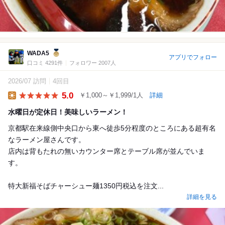
WADA5
アプリでフォロー
口コミ 4291件
フォロワー 2007人
2026/07 訪問
4回目
5.0
￥1,000～￥1,999/1人
詳細
Lunch
水曜日が定休日！美味しいラーメン！
京都駅在来線側中央口から東へ徒歩5分程度のところにある超有名
なラーメン屋さんです。
店内は背もたれの無いカウンター席とテーブル席が並んでいま
す。
特大新福そばチャーシュー麺1350円税込を注文...
詳細を見る