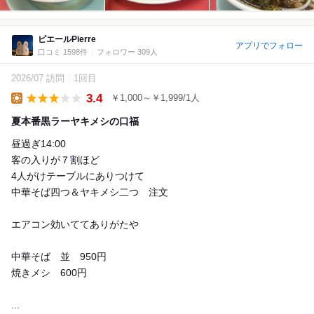
ピエールPierre
アプリでフォロー
口コミ 1598件
フォロワー 309人
2026/07 訪問
1回目
3.4
￥1,000～￥1,999/1人
Lunch
夏本番黒ラーヤキメシの口福
昼過ぎ14:00
客の入りが７割ほど
4人がけテーブルにありつけて
中華そば四つ＆ヤキメシ二つ 注文
エアコン効いててありがたや
中華そば 並 950円
焼きメシ 600円
...