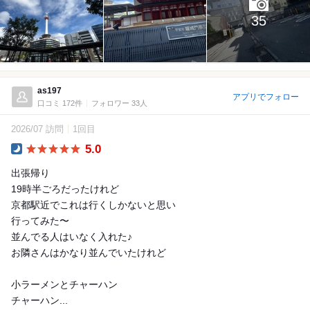
35
as197
アプリでフォロー
口コミ 172件
フォロワー 33人
2026/07 訪問
1回目
5.0
Dinner
出張帰り
19時半ごろだったけれど
京都駅近でこれは行くしかないと思い
行ってみた〜
並んでる人はいなく入れた♪
お隣さんはかなり並んでいたけれど
小ラーメンとチャーハン
チャーハン...