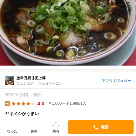
激辛万歳甘党上等
アプリでフォロー
口コミ 81件
フォロワー 10人
2026/07 訪問
1回目
4.0
￥1,000～￥1,999/1人
Lunch
ヤキメシがうまい
中華そば小とヤキメシを注文。中華そばは麺が懐かしいテイスト
電話
で、しみじみとうまい。真っ黒なスープもまたよし。スープはヤ
行った
保存
共有