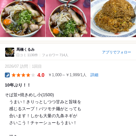
馬橋くるみ
アプリでフォロー
口コミ 1130件
フォロワー 714人
2026/07 訪問
1回目
4.0
￥1,000～￥1,999/1人
詳細
Dinner
10年ぶり！！
そば並+焼きめし小(1500)
うまい！きりっとしつつ甘みと旨味を
感じるスープ！パツモチ麺がとっても
合います！しかも大量の九条ネギが
さいこう！チャーシューもうまい！