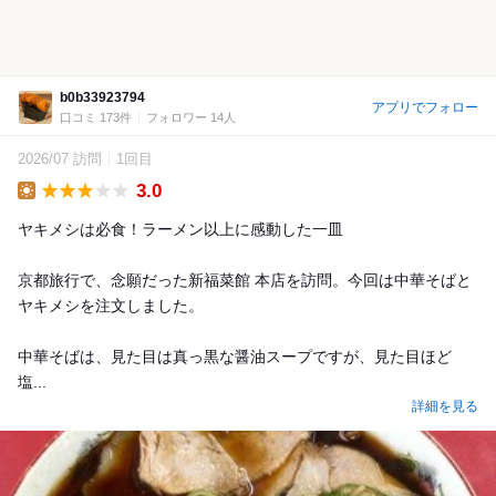
b0b33923794
アプリでフォロー
口コミ 173件
フォロワー 14人
2026/07 訪問
1回目
3.0
Lunch
ヤキメシは必食！ラーメン以上に感動した一皿
京都旅行で、念願だった新福菜館 本店を訪問。今回は中華そばと
ヤキメシを注文しました。
中華そばは、見た目は真っ黒な醤油スープですが、見た目ほど
塩...
詳細を見る