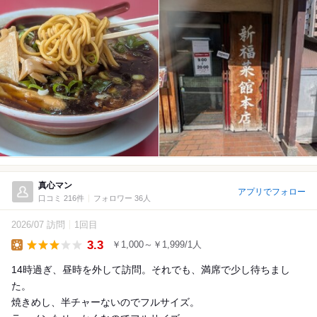
真心マン
アプリでフォロー
口コミ 216件
フォロワー 36人
2026/07 訪問
1回目
3.3
￥1,000～￥1,999/1人
Lunch
14時過ぎ、昼時を外して訪問。それでも、満席で少し待ちまし
た。
焼きめし、半チャーないのでフルサイズ。