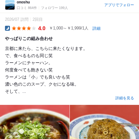
onoshu
アプリでフォロー
口コミ 864件
フォロワー 199人
2026/07 訪問
2回目
4.0
￥1,000～￥1,999/1人
詳細
Dinner
やっぱりこの組み合わせ
京都に来たら、こちらに来たくなります。
で、食べるものも同じ笑
ラーメンにチャーハン。
何度食べても飽きない笑
ラーメンは「小」でも良いかも笑
濃い色のこのスープ、クセになる味。
そして、...
詳細を見る