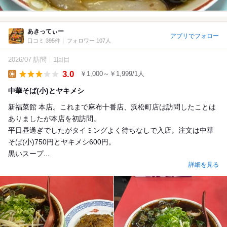
あきってぃー
アプリでフォロー
口コミ 395件
フォロワー 107人
2026/07 訪問
1回目
3.0
￥1,000～￥1,999/1人
Lunch
中華そば(小)とヤキメシ
新福菜館 本店。これまで麻布十番店、浜松町店は訪問したことは
ありましたが本店を初訪問。
平日昼過ぎでしたがタイミングよく待ちなしで入店。注文は中華
そば(小)750円とヤキメシ600円。
黒いスープ...
詳細を見る