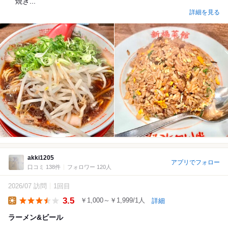
焼き...
詳細を見る
akki1205
アプリでフォロー
口コミ 138件
フォロワー 120人
2026/07 訪問
1回目
3.5
￥1,000～￥1,999/1人
詳細
Lunch
ラーメン&ビール