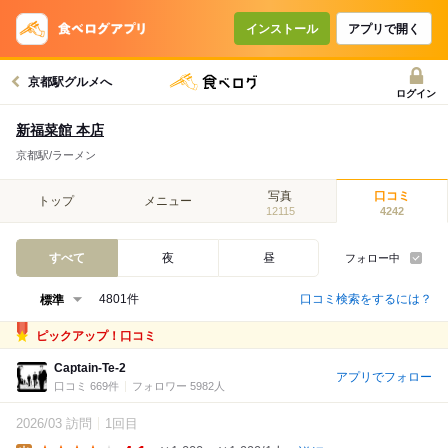
インストール
アプリで開く
京都駅グルメへ
ログイン
新福菜館 本店
京都駅/ラーメン
写真
口コミ
トップ
メニュー
12115
4242
すべて
夜
昼
フォロー中
口コミ検索をするには？
4801件
ピックアップ！口コミ
Captain-Te-2
アプリでフォロー
口コミ 669件
フォロワー 5982人
2026/03 訪問
1回目