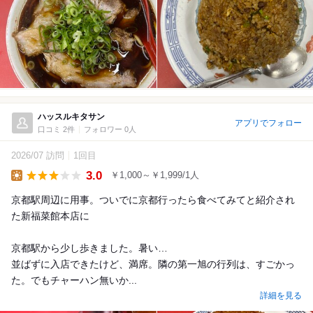
ハッスルキタサン
アプリでフォロー
口コミ 2件
フォロワー 0人
2026/07 訪問
1回目
3.0
￥1,000～￥1,999/1人
Lunch
京都駅周辺に用事。ついでに京都行ったら食べてみてと紹介され
た新福菜館本店に
京都駅から少し歩きました。暑い…
並ばずに入店できたけど、満席。隣の第一旭の行列は、すごかっ
た。でもチャーハン無いか...
詳細を見る