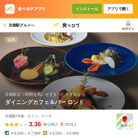
コースで使えるクーポン
戻る
インストール
アプリで開く
京都駅グルメへ
クーポンを利用せず予約する
ログイン
公式
京都駅近！時間を気にせずまったりするなら
ダイニングカフェ＆バー ロンド
京都駅/洋食､ カフェ､ ケーキ
3.36
109
人
2925
人
￥6,000～￥7,999
￥3,000～￥3,999