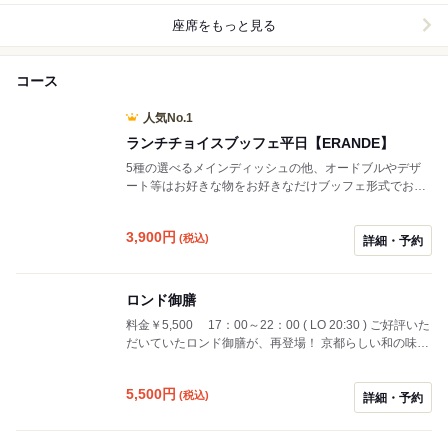
座席をもっと見る
コース
人気No.1
ランチチョイスブッフェ平日【ERANDE】
5種の選べるメインディッシュの他、オードブルやデザ
ート等はお好きな物をお好きなだけブッフェ形式でお召
し上がりいただけます。 ※尚、メインディッシュには一
部追加料金が発生する物がございます。
3,900
円
(税込)
詳細・予約
ロンド御膳
料金￥5,500 17：00～22：00 ( LO 20:30 ) ご好評いた
だいていたロンド御膳が、再登場！ 京都らしい和の味覚
を気軽に御膳でお楽しみください。
5,500
円
(税込)
詳細・予約