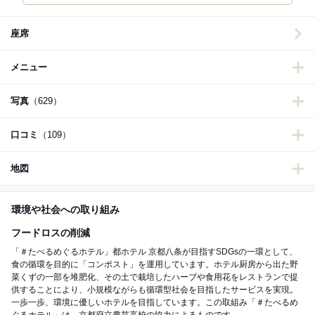
座席
メニュー
写真
（629）
口コミ
（109）
地図
環境や社会への取り組み
フードロスの削減
「＃たべるめぐるホテル」都ホテル 京都八条が目指すSDGsの一環として、
食の循環を目的に「コンポスト」を運用しています。ホテル厨房から出た野
菜くずの一部を堆肥化、その土で栽培したハーブや食用花をレストランで提
供することにより、小規模ながらも循環型社会を目指したサービスを実現。
一歩一歩、環境に優しいホテルを目指しています。この取組み「＃たべるめ