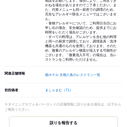
相談をお願いします。場合により、ご用意でき
かねる場合がありますのでご了承ください。ま
た、代替メニューも同一厨房での調理のため、
完全なアレルギー除去メニューではございませ
ん。
・食物アレルギーについて、ご利用日当日にお
申し出の場合、安全確認のため、提供までにお
時間をいただく場合がございます。
・すべての料理は、アレルゲンを含む他の料理
と同一の厨房で調理しており、調理器具・洗浄
機器も共通のものを使用しております。そのた
め、微量のアレルゲン物質が混入する可能性が
ございます。「微量混入不可」の場合は、当レ
ストランをご利用いただけません。
関連店舗情報
都ホテル 京都八条のレストラン一覧
初投稿者
ましゃまむ
（71）
※ダイニングカフェ＆バー ロンドの店舗情報に誤りがある場合は、以下から
ご報告ください。
誤りを報告する