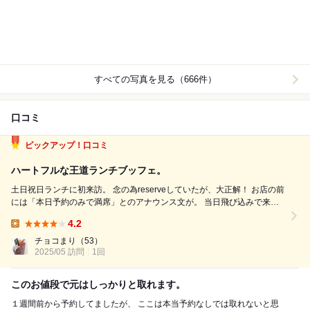
すべての写真を見る（666件）
口コミ
ピックアップ！口コミ
ハートフルな王道ランチブッフェ。
土日祝日ランチに初来訪。 念の為reserveしていたが、大正解！ お店の前
には「本日予約のみで満席」とのアナウンス文が。 当日飛び込みで来訪
だと、入れない程人気な模様。 メニューは洋食がメイン。 メインを一品
4.2
オーダーし、サラダ含む前菜、スープ、デザート、ノンアルコールはブ...
Lunch:
チョコまり
（53）
2025/05 訪問
1回
このお値段で元はしっかりと取れます。
１週間前から予約してましたが、 ここは本当予約なしでは取れないと思