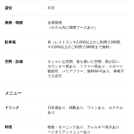
貸切
不可
禁煙・喫煙
全席禁煙
（ホテル内に喫煙ブースあり）
駐車場
有（レストラン￥2,000以上のご利用で2時間、
￥3,000以上のご利用で3時間まで無料）
空間・設備
オシャレな空間、落ち着いた空間、席が広い、
カウンター席あり、ソファー席あり、スポーツ
観戦可、バリアフリー、無料Wi-Fiあり、車椅子
で入店可
メニュー
ドリンク
日本酒あり、焼酎あり、ワインあり、カクテル
あり
料理
朝食・モーニングあり、アレルギー表示あり、
ベジタリアンメニューあり