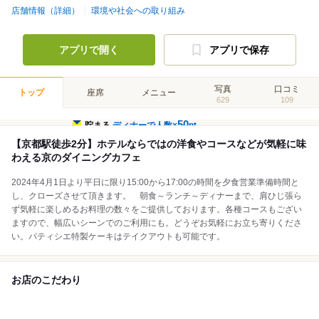
店舗情報（詳細）
環境や社会への取り組み
アプリで開く
アプリで保存
写真
口コミ
トップ
座席
メニュー
629
109
50
貯まる
ディナーで人数×
pt
【京都駅徒歩2分】ホテルならではの洋食やコースなどが気軽に味
わえる京のダイニングカフェ
2024年4月1日より平日に限り15:00から17:00の時間を夕食営業準備時間と
し、クローズさせて頂きます。 朝食～ランチ～ディナーまで、肩ひじ張ら
ず気軽に楽しめるお料理の数々をご提供しております。各種コースもござい
ますので、幅広いシーンでのご利用にも。どうぞお気軽にお立ち寄りくださ
い。パティシエ特製ケーキはテイクアウトも可能です。
お店のこだわり