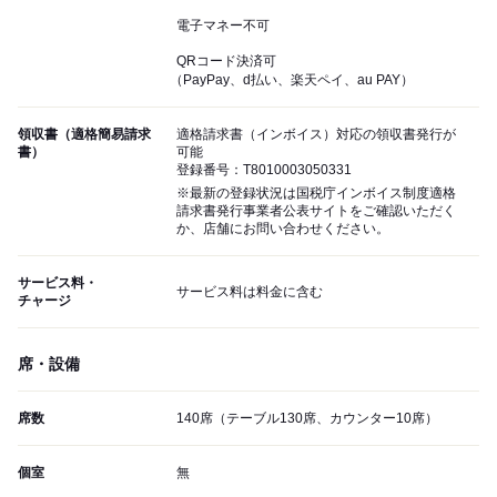
電子マネー不可
QRコード決済可
（PayPay、d払い、楽天ペイ、au PAY）
領収書（適格簡易請求
適格請求書（インボイス）対応の領収書発行が
書）
可能
登録番号：T8010003050331
※最新の登録状況は国税庁インボイス制度適格
請求書発行事業者公表サイトをご確認いただく
か、店舗にお問い合わせください。
サービス料・
サービス料は料金に含む
チャージ
席・設備
席数
140席（テーブル130席、カウンター10席）
個室
無