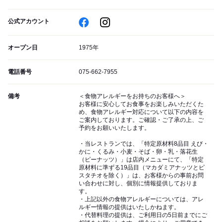
公式アカウント
オープン日
1975年
電話番号
075-662-7955
備考
＜食物アレルギーをお持ちのお客様へ＞
お客様に安心してお食事をお楽しみいただくた
め、食物アレルギー対応について以下の内容を
ご案内しております。ご確認・ご了承の上、ご
予約をお願いいたします。
・当レストランでは、「特定原材料8品目 えび・
かに・くるみ・小麦・そば・卵・乳・落花生
（ピーナッツ）」は店内メニューにて、「特定
原材料に準ずる19品目（マカダミアナッツとピ
スタチオを除く）」は、お客様からの事前お問
い合わせに対し、個別に情報提供しておりま
す。
・上記以外の食物アレルギーについては、アレ
ルギー情報の提供はいたしかねます。
・代替料理の提供は、ご利用日の5日前までにご