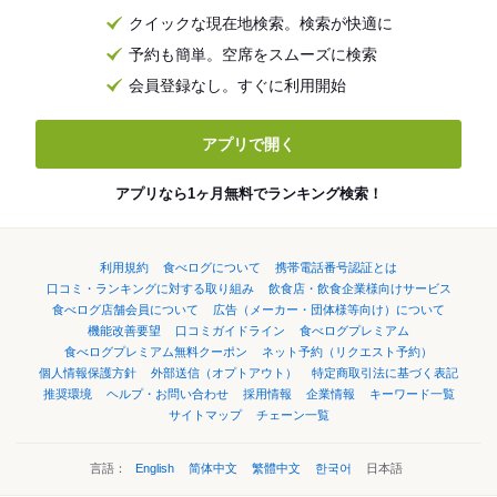
クイックな現在地検索。検索が快適に
予約も簡単。空席をスムーズに検索
会員登録なし。すぐに利用開始
アプリで開く
アプリなら1ヶ月無料でランキング検索！
利用規約
食べログについて
携帯電話番号認証とは
口コミ・ランキングに対する取り組み
飲食店・飲食企業様向けサービス
食べログ店舗会員について
広告（メーカー・団体様等向け）について
機能改善要望
口コミガイドライン
食べログプレミアム
食べログプレミアム無料クーポン
ネット予約（リクエスト予約）
個人情報保護方針
外部送信（オプトアウト）
特定商取引法に基づく表記
推奨環境
ヘルプ・お問い合わせ
採用情報
企業情報
キーワード一覧
サイトマップ
チェーン一覧
言語：
English
简体中文
繁體中文
한국어
日本語