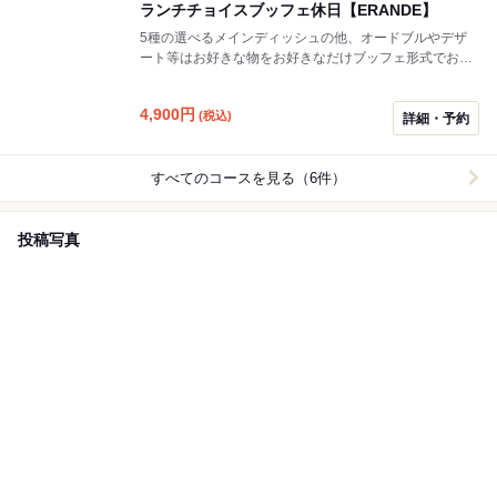
ランチチョイスブッフェ休日【ERANDE】
5種の選べるメインディッシュの他、オードブルやデザ
ート等はお好きな物をお好きなだけブッフェ形式でお召
し上がりいただけます。 ※尚、メインディッシュには一
部追加料金が発生する物がございます。
4,900
円
(税込)
詳細・予約
すべてのコースを見る（6件）
投稿写真