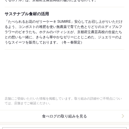
ぐるホテル」は、京都府立農芸高校の協力によるものです。
サステナブル食材の活用
「たべられるお花のゼリーケーキ SUMIRE」安心してお召し上がりいただけ
るよう、コンポストの堆肥を使い無農薬で育てた色とりどりのエディブルフ
ラワーのビオラたち。ホテルのパティシエが、京都府立農芸高校の生徒たち
との想いも一緒に、きらきら華やかなゼリーにとじこめた、ジュエリーのよ
うなスイーツを販売しております。（冬～春限定）
店舗にご登録いただいた情報を掲載しています。取り組みの詳細やご不明点につい
ては、店舗までご確認ください。
食べログの取り組みを見る