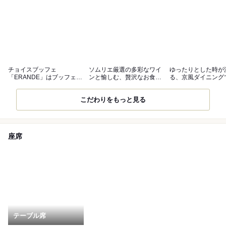
チョイスブッフェ
ソムリエ厳選の多彩なワイ
ゆったりとした時が
「ERANDE」はブッフェ×
ンと愉しむ、贅沢なお食事
る、京風ダイニング
選べるメイン♪
のひと時。
ごしください。
こだわりをもっと見る
座席
テーブル席