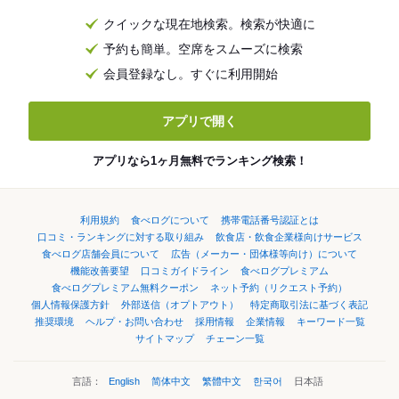
クイックな現在地検索。検索が快適に
予約も簡単。空席をスムーズに検索
会員登録なし。すぐに利用開始
アプリで開く
アプリなら1ヶ月無料でランキング検索！
利用規約
食べログについて
携帯電話番号認証とは
口コミ・ランキングに対する取り組み
飲食店・飲食企業様向けサービス
食べログ店舗会員について
広告（メーカー・団体様等向け）について
機能改善要望
口コミガイドライン
食べログプレミアム
食べログプレミアム無料クーポン
ネット予約（リクエスト予約）
個人情報保護方針
外部送信（オプトアウト）
特定商取引法に基づく表記
推奨環境
ヘルプ・お問い合わせ
採用情報
企業情報
キーワード一覧
サイトマップ
チェーン一覧
言語：
English
简体中文
繁體中文
한국어
日本語