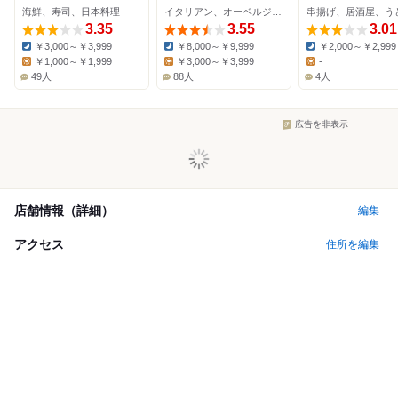
海鮮、寿司、日本料理
イタリアン、オーベルジュ、料理旅館
串揚げ、居酒屋、う
3.35
3.55
3.01
￥3,000～￥3,999
￥8,000～￥9,999
￥2,000～￥2,999
Dinner:
Dinner:
Dinner:
￥1,000～￥1,999
￥3,000～￥3,999
-
Lunch:
Lunch:
Lunch:
49人
88人
4人
広告を非表示
店舗情報（詳細）
編集
アクセス
住所を編集