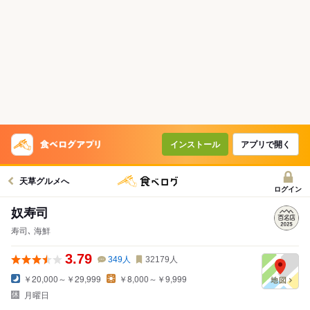
インストール
アプリで開く
天草グルメへ
ログイン
奴寿司
寿司､ 海鮮
3.79
349
人
32179
人
￥20,000～￥29,999
￥8,000～￥9,999
月曜日