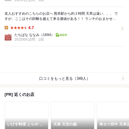
2025/12 訪問
1回
友人おすすめのこちらのお店へ 熊本駅から約２時間 天草は遠い、、、 で
すが、ここはその距離を越えて来る価値がある！！ ランチのおまかせ握
りコース これで８８００円 ...
4.7
Lunch:
たちばな ななみ
（1694）
2025/09 訪問
1回
口コミをもっと見る（349人）
[PR] 近くのお店
いけす料理 とらや 天
天草 天空の船
串カツ田中 天草
草・本渡店