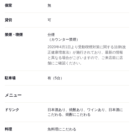
個室
無
貸切
可
禁煙・喫煙
分煙
（カウンター禁煙）
2020年4月1日より受動喫煙対策に関する法律(改
正健康増進法）が施行されており、最新の情報
と異なる場合がございますので、ご来店前に店
舗にご確認ください。
駐車場
有（5台）
メニュー
ドリンク
日本酒あり、焼酎あり、ワインあり、日本酒に
こだわる、焼酎にこだわる
料理
魚料理にこだわる