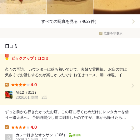
すべての写真を見る（4627件）
広告を非表示
口コミ
ピックアップ！口コミ
久々の再訪。 カウンターは落ち着いていて、素敵な雰囲気。 お店の方は
気さくでお話しするのが楽しかったです お任せコース、鯛 梅塩、イ
カ うに塩、クエ 岩塩、小肌、あじ 柚子胡椒、鰆 大根おろし、ホタ
4.0
テ からすみ、白子、ぶり はらみ、車海老、トロ、かずのこ、穴子、追
Lunch:
加おまかせ2巻でウニ、ヒラメう...
Mi12
（311）
2026/01 訪問
2回
ずっと前から行きたかったお店。この店に行くためだけにレンタカーを借
り一路天草へ。 予約時間少し前に到着したのですが、車から降りたら店
員さんが出てきて待合室に案内してくれました。こ...
4.0
Lunch:
カレー好きなオッサン
（106）