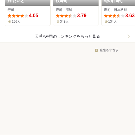
鮓 たいと
奴寿司
蛇の目寿し
寿司
寿司、海鮮
寿司、日本料理
4.05
3.79
3.63
136人
349人
134人
天草×寿司
のランキングをもっと見る
広告を非表示