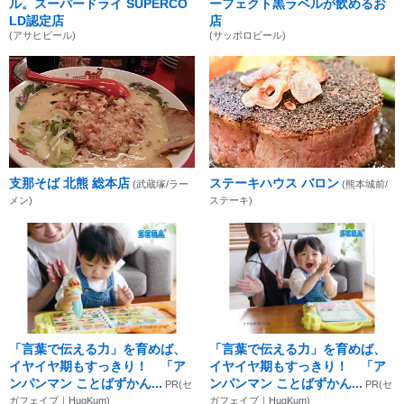
ル。スーパードライ SUPERCO
ーフェクト黒ラベルが飲めるお
LD認定店
店
(アサヒビール)
(サッポロビール)
支那そば 北熊 総本店
ステーキハウス バロン
(武蔵塚/ラー
(熊本城前/
メン)
ステーキ)
「言葉で伝える力」を育めば、
「言葉で伝える力」を育めば、
イヤイヤ期もすっきり！ 「ア
イヤイヤ期もすっきり！ 「ア
ンパンマン ことばずかん...
ンパンマン ことばずかん...
PR(セ
PR(セ
ガフェイブ｜HugKum)
ガフェイブ｜HugKum)