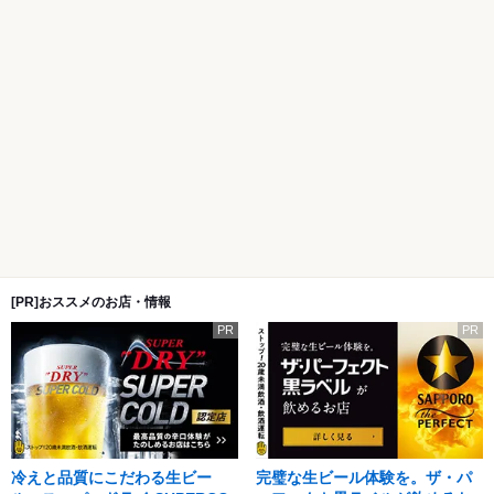
[PR]おススメのお店・情報
PR
PR
冷えと品質にこだわる生ビー
完璧な生ビール体験を。ザ・パ