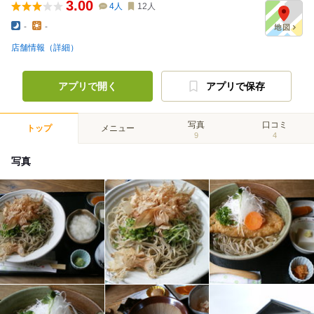
3.00
4
人
12
人
-
-
店舗情報（詳細）
アプリで開く
アプリで保存
写真
口コミ
トップ
メニュー
9
4
写真