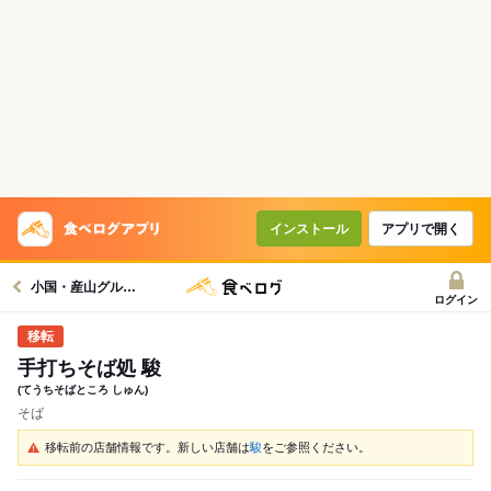
インストール
アプリで開く
小国・産山グルメへ
ログイン
手打ちそば処 駿
(てうちそばところ しゅん)
そば
移転前の店舗情報です。新しい店舗は
駿
をご参照ください。