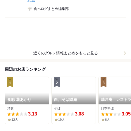
13選
食べログまとめ編集部
近くのグルメ情報まとめをもっと見る
周辺のお店ランキング
1
2
3
食彩 花あかり​
白川そば隠庵
華匠庵 レスト
洋食
そば
日本料理
3.13
3.08
3.05
12人
19人
6人