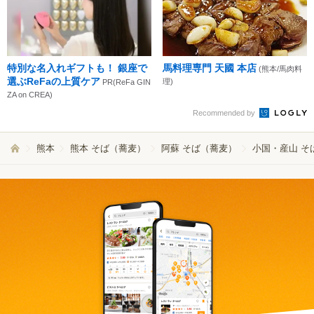
特別な名入れギフトも！ 銀座で
馬料理専門 天國 本店
(熊本/馬肉料
選ぶReFaの上質ケア
理)
PR(ReFa GIN
ZA on CREA)
Recommended by
熊本
熊本 そば（蕎麦）
阿蘇 そば（蕎麦）
小国・産山 そ