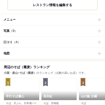
メニュー
写真
（9）
口コミ
（4）
地図
周辺のそば（蕎麦）ランキング
小国・産山
×
そば（蕎麦）
のランキング（点数の高いお店）です。
1
2
3
手打そば優心
吾亦紅
山の飯 沙羅
そば、天ぷら、日本酒バー
そば、甘味処
そば