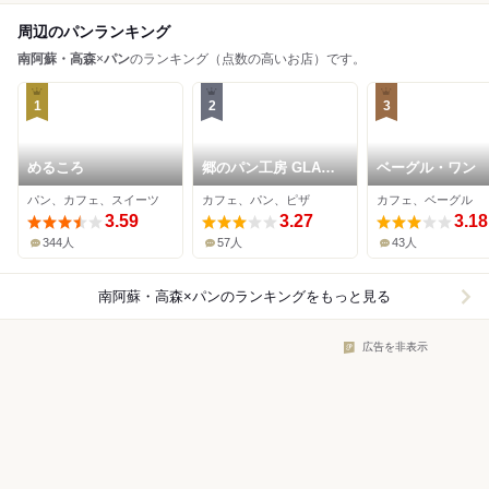
周辺のパンランキング
南阿蘇・高森
×
パン
のランキング（点数の高いお店）です。
1
2
3
めるころ
郷のパン工房 GLANz
ベーグル・ワン
Mut そばの実カフェ
パン、カフェ、スイーツ
カフェ、パン、ピザ
カフェ、ベーグル
3.59
3.27
3.18
344人
57人
43人
南阿蘇・高森×パン
のランキングをもっと見る
広告を非表示