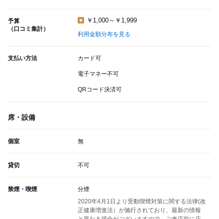
￥1,000～￥1,999
予算
（口コミ集計）
利用金額分布を見る
支払い方法
カード可
電子マネー不可
QRコード決済可
席・設備
個室
無
貸切
不可
禁煙・喫煙
分煙
2020年4月1日より受動喫煙対策に関する法律(改
正健康増進法）が施行されており、最新の情報