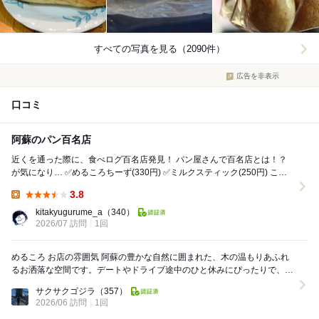
すべての写真を見る（2090件）
広告を非表示
口コミ
阿蘇のパン百名店
近くを通った際に、食べログ百名店発見！ パン屋さんで百名店とは！？
が気になり… ✅めるころちーず(330円) ✅ミルクスティック(250円) ころ
んと丸いフォルムが...
3.8
Lunch:
kitakyugurume_a
（340）
2026/07 訪問
1回
めるころ お店の雰囲気 阿蘇の豊かな自然に囲まれた、木の温もりあふれ
るお洒落な空間です。デートやドライブ途中のひと休みにぴったりで、森
林浴気分を味わえる開放的なテラス席や落ち着...
サクサクゴジラ
（357）
2026/06 訪問
1回