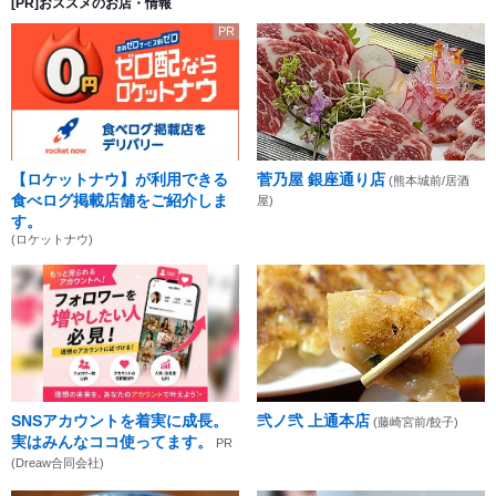
[PR]おススメのお店・情報
PR
【ロケットナウ】が利用できる
菅乃屋 銀座通り店
(熊本城前/居酒
食べログ掲載店舗をご紹介しま
屋)
す。
(ロケットナウ)
SNSアカウントを着実に成長。
弐ノ弐 上通本店
(藤崎宮前/餃子)
実はみんなココ使ってます。
PR
(Dreaw合同会社)