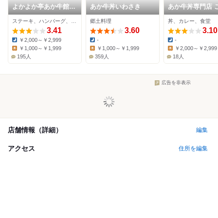
よかよか亭あか牛館
あか牛丼いわさき
あか牛丼専門店 
宮地店
う屋 内牧店
ステーキ、ハンバーグ、郷土料理
郷土料理
丼、カレー、食堂
3.41
3.60
3.10
￥2,000～￥2,999
-
-
Dinner:
Dinner:
Dinner:
￥1,000～￥1,999
￥1,000～￥1,999
￥2,000～￥2,999
Lunch:
Lunch:
Lunch:
195人
359人
18人
広告を非表示
店舗情報（詳細）
編集
アクセス
住所を編集