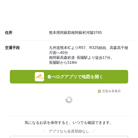
住所
熊本県阿蘇郡南阿蘇村河陽3765
交通手段
九州道熊本ICよりR57、R325経由、高森高千穂
方面へ40分
南阿蘇高森鉄道･長陽駅より徒歩17分。
長陽駅から518m
食べログアプリで地図を開く
広告を非表示
気になるお店を保存すると、いつでも確認できます。
アプリなら会員登録なし