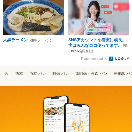
大黒ラーメン
SNSアカウントを着実に成長。
(池田/ラーメン)
実はみんなココ使ってます。
PR
(Dreaw合同会社)
Recommended by
熊本
熊本 パン
阿蘇 パン
南阿蘇・高森 パン
長陽駅 パ