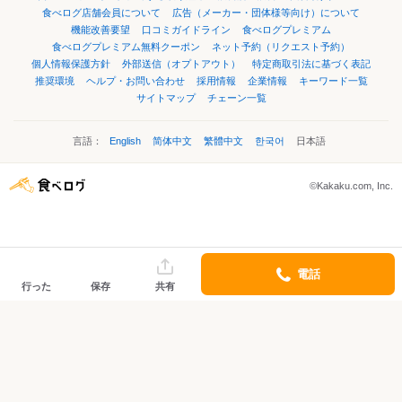
食べログ店舗会員について
広告（メーカー・団体様等向け）について
機能改善要望
口コミガイドライン
食べログプレミアム
食べログプレミアム無料クーポン
ネット予約（リクエスト予約）
個人情報保護方針
外部送信（オプトアウト）
特定商取引法に基づく表記
推奨環境
ヘルプ・お問い合わせ
採用情報
企業情報
キーワード一覧
サイトマップ
チェーン一覧
言語：
English
简体中文
繁體中文
한국어
日本語
©Kakaku.com, Inc.
電話
行った
保存
共有