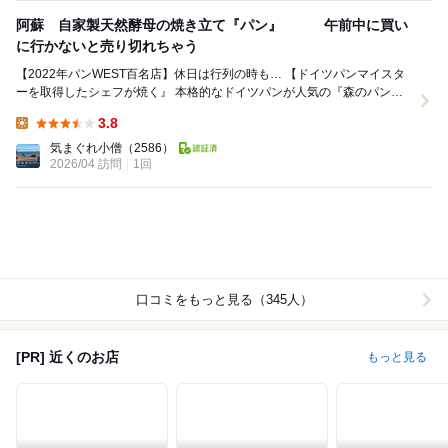
阿蘇 自家製天然酵母の焼き立て『パン』 午前中に買い
に行かないと売り切れちゃう
【2022年パンWEST百名店】休日は行列の時も… 【ドイツパンマイスタ
ーを取得したシェフが焼く』 本格的なドイツパンが人気の『森のパン屋
さん』 熊本市中心部から車で約1...
3.8
Lunch:
気まぐれ小僧
（2586）
2026/04 訪問
1回
口コミをもっと見る（345人）
[PR] 近くのお店
もっと見る