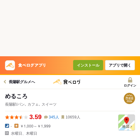
インストール
アプリで開く
長陽駅グルメへ
ログイン
めるころ
長陽駅/パン､ カフェ､ スイーツ
3.59
345
人
10659
人
-
￥1,000～￥1,999
水曜日、木曜日