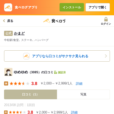
インストール
アプリで開く
戻る
ログイン
かまど
公式
中松駅/食堂､ ステーキ､ ハンバーグ
アプリなら口コミがサクサク見られる
ゆめゆめ
（3085）の口コミ
認証済
3.8
￥2,000～￥2,999/1人
詳細
Lunch
口コミ（1）
写真
2013/08 訪問
1回目
3.8
￥2,000～￥2,999/1人
詳細