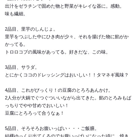
出汁をゼラチンで固めた物と野菜がキレイな器に。感動。
味も繊細。
2品目、里芋のしんじょ。
里芋をつぶした中にひき肉が少々、それを揚げた物に餡がか
かってる。
トロロコブの風味があってる。好きだな、この味。
3品目、サラダ。
とにかくココのドレッシングはおいしい！！タマネギ風味？
4品目、これがびっくり！の豆腐のとろろあんかけ。
2人分が大鍋でぐつぐついいながら出てきた。餡のとろみもば
っちりでやや甘めでおいしい！
豆腐にとろろって合うなぁ！
5品目、そろそろお腹いっぱい・・・ご飯膳。
結構ゆっくり出てくるのでお腹いっぱいになった頃に、焼き