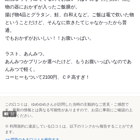
物の器におかずが入ったご飯膳が。
揚げ物4品とグラタン、鮭、白和えなど。ご飯は竈で炊いた物
ということだけど、そんなに炊きたてじゃなかったから普
通。
でもおかずがおいしい！！お腹いっぱい。
ラスト、あんみつ。
あんみつかプリンか選べたけど、もうお腹いっぱいなのであ
んみつで軽く。
コーヒーもついて2100円、ＣＰ高すぎ！
この口コミは、ゆめゆめさんが訪問した当時の主観的なご意見・ご感想で
す。最新の情報とは異なる可能性がありますので、お店に事前にご確認の上
31
ご利用ください。
※ 利用規約に違反している口コミは、以下のリンクから報告することができ
ます。
>> 問題のある口コミを報告する