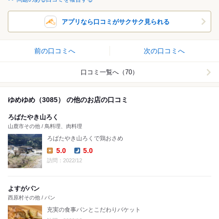
アプリなら口コミがサクサク見られる
前の口コミへ
次の口コミへ
口コミ一覧へ（70）
ゆめゆめ（3085） の他のお店の口コミ
ろばたやき山ろく
山鹿市その他 / 鳥料理、肉料理
ろばたやき山ろくで鶏おさめ
5.0
5.0
Lunch:
Dinner:
訪問：2022/12
よすがパン
西原村その他 / パン
充実の食事パンとこだわりバケット