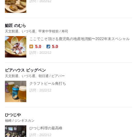
訪問：2022/12
鮨匠 のむら
天文館通、いづろ通、甲東中学校前 / 寿司
ここでこそ頂ける鹿児島の地産地消鮨〜2022年末スペシャル
5.0
5.0
Lunch:
Dinner:
訪問：2022/12
ビアハウス ビッグベン
天文館通、いづろ通、朝日通 / ビアバー
クラフトビール角打ち
訪問：2022/12
ひつじや
袖崎 / ジンギスカン
ひつじ料理の最高峰
訪問：2022/12