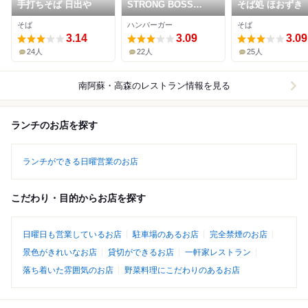
手打ちそば 日出や
STRONG BOSS
そば処 ほおずき
SALOON
そば
ハンバーガー
そば
3.14
3.09
3.09
24人
22人
25人
南阿蘇・高森
のレストラン情報を見る
ランチのお店を探す
ランチができる日曜営業のお店
こだわり・目的からお店を探す
日曜日も営業しているお店
駐車場のあるお店
完全禁煙のお店
景色がきれいなお店
貸切ができるお店
一軒家レストラン
落ち着いた雰囲気のお店
野菜料理にこだわりのあるお店