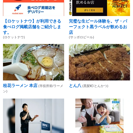
【ロケットナウ】が利用できる
完璧な生ビール体験を。ザ・パ
食べログ掲載店舗をご紹介しま
ーフェクト黒ラベルが飲めるお
す。
店
(ロケットナウ)
(サッポロビール)
桂花ラーメン 本店
とん八
(市役所前/ラーメ
(黒髪町/とんかつ)
ン)