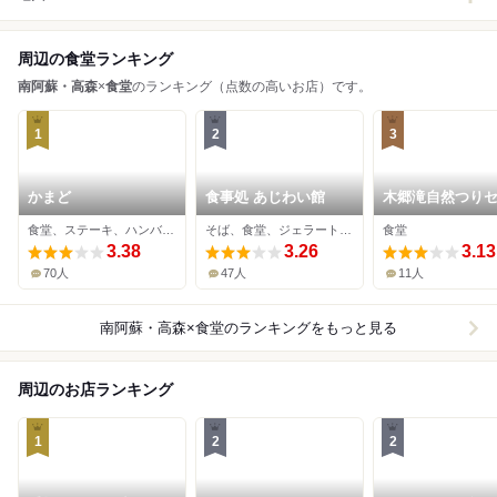
周辺の食堂ランキング
南阿蘇・高森
×
食堂
のランキング（点数の高いお店）です。
1
2
3
かまど
食事処 あじわい館
木郷滝自然つり
ー
食堂、ステーキ、ハンバーグ
そば、食堂、ジェラート・アイスクリーム
食堂
3.38
3.26
3.13
70人
47人
11人
南阿蘇・高森×食堂
のランキングをもっと見る
周辺のお店ランキング
1
2
2