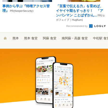
事例から学ぶ『特権アクセス管
「言葉で伝える力」を育めば、
理』
イヤイヤ期もすっきり！ 「ア
PR(KeeperSecurity)
ンパンマン ことばずかん...
PR(セ
ガフェイブ｜HugKum)
Recommended by
熊本
熊本 食堂
阿蘇 食堂
南阿蘇・高森 食堂
中松駅 食