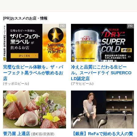
[PR]おススメのお店・情報
PR
PR
完璧な生ビール体験を。ザ・パ
冷えと品質にこだわる生ビー
ーフェクト黒ラベルが飲めるお
ル。スーパードライ SUPERCO
店
LD認定店
(サッポロビール)
(アサヒビール)
菅乃屋 上通店
【銀座】ReFaで始める大人の贅
(通町筋/居酒屋)