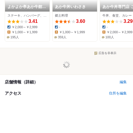
よかよか亭あか牛館
あか牛丼いわさき
あか牛丼専門店 
宮地店
う屋 阿蘇店
ステーキ、ハンバーグ、郷土料理
郷土料理
牛丼、食堂、カレー
3.41
3.60
3.29
￥2,000～￥2,999
-
-
Dinner:
Dinner:
Dinner:
￥1,000～￥1,999
￥1,000～￥1,999
￥2,000～￥2,999
Lunch:
Lunch:
Lunch:
195人
359人
100人
広告を非表示
店舗情報（詳細）
編集
アクセス
住所を編集