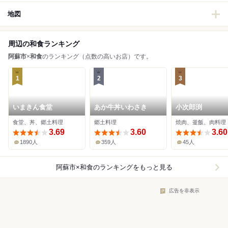
地図
周辺の和食ランキング
阿蘇市
×
和食
のランキング（点数の高いお店）です。
1
2
3
いまきん食堂
あか牛丼いわさき
小次郎渕
食堂、丼、郷土料理
郷土料理
焼肉、釜飯、肉料理
3.69
3.60
3.60
1890人
359人
45人
阿蘇市×和食
のランキングをもっと見る
広告を非表示