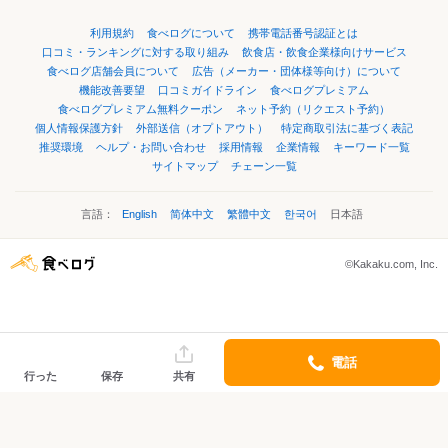
利用規約
食べログについて
携帯電話番号認証とは
口コミ・ランキングに対する取り組み
飲食店・飲食企業様向けサービス
食べログ店舗会員について
広告（メーカー・団体様等向け）について
機能改善要望
口コミガイドライン
食べログプレミアム
食べログプレミアム無料クーポン
ネット予約（リクエスト予約）
個人情報保護方針
外部送信（オプトアウト）
特定商取引法に基づく表記
推奨環境
ヘルプ・お問い合わせ
採用情報
企業情報
キーワード一覧
サイトマップ
チェーン一覧
言語：
English
简体中文
繁體中文
한국어
日本語
©Kakaku.com, Inc.
電話
行った
保存
共有