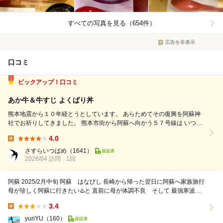
すべての写真を見る（654件）
広告を非表示
口コミ
ピックアップ！口コミ
あか牛＆牛すじ よくばり丼
熊本地震から１０年経とうとしています。 あらためてその復興を阿蘇神
社でお祈りしてきました。 熊本市街から阿蘇へ向かう５７号線は いつも
震災の跡を感じるものになっています。 お参りを終えて、そのお膝元の
4.0
門前町で昼御飯にしました。 少し並びができていたあか牛のお店「はな
Lunch:
びし」さんです。 ...
さすらいつばめ
（1641）
2026/04 訪問
1回
阿蘇 2025/2月中旬 阿蘇 はなびし 長崎から帰った翌日に阿蘇へ家族旅行
母が珍しく阿蘇に行きたい♨️と 直前に母が体調不良 そして 最強寒波が
来てたから心...
3.4
Lunch:
yuriYU
（160）