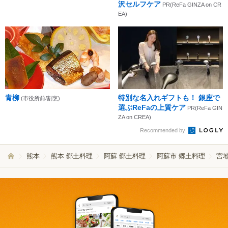
沢セルフケア
PR(ReFa GINZA on CR
EA)
青柳
特別な名入れギフトも！ 銀座で
(市役所前/割烹)
選ぶReFaの上質ケア
PR(ReFa GIN
ZA on CREA)
Recommended by
熊本
熊本 郷土料理
阿蘇 郷土料理
阿蘇市 郷土料理
宮