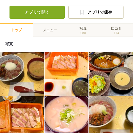
アプリで開く
アプリで保存
写真
口コミ
トップ
メニュー
580
174
写真